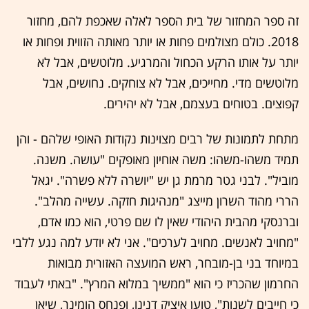
זה ספר המחזור של בית הספר לאלה שאכפת להם, מחזור
2018. כולם מצולמים פחות או יותר מאותה הזווית ופחות או
יותר על אותו הרקע הכחול והמרגיע. מלוטשים, אבל לא
מלוטשים מדי. מחייכים, אבל לא צוחקים. נחושים, אבל
קפוצים. בטוחים בעצמם, אבל לא יהירים.
מתחת לתמונות של רבים מצוינות נקודות האופי שלהם - והן
תמיד משהו-משהו: משה אוחיון מאופקים "עושה. משנה.
מוביל". לבני גטר מרמת גן יש "יושרה ללא פשרה". יגאל
הררי מהוד השרון מייצג "מנהיגות חזקה. עשייה מהלב".
וברנסקי מהבית היהודי שאין לו שם פרטי, הוא כמו אדם,
"מחויב לאנשים. מחויב לערכים". אני לא יודע למה נגע ללבי
במיוחד בני בן-מובחר, ראש המועצה האזורית מבואות
החרמון שהכריז כי הוא "ממשיך במלוא המרץ". "באתי לעבוד
כי חייבים לשנות", טוען איציק דנינו, ופנחס הומינר, שיאן