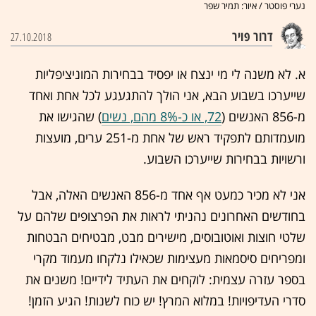
נערי פוסטר / איור: תמיר שפר
דרור פויר
27.10.2018
א. לא משנה לי מי ינצח או יפסיד בבחירות המוניציפליות
שייערכו בשבוע הבא, אני הולך להתגעגע לכל אחת ואחד
מ-856 האנשים (
72, או כ-8% מהם, נשים
) שהגישו את
מועמדותם לתפקיד ראש של אחת מ-251 ערים, מועצות
ורשויות בבחירות שייערכו השבוע.
אני לא מכיר כמעט אף אחד מ-856 האנשים האלה, אבל
בחודשים האחרונים נהניתי לראות את הפרצופים שלהם על
שלטי חוצות ואוטובוסים, מישירים מבט, מבטיחים הבטחות
ומפריחים סיסמאות מעצימות שכאילו נלקחו מעמוד מקרי
בספר עזרה עצמית: לוקחים את העתיד לידיים! משנים את
סדרי העדיפויות! במלוא המרץ! יש כוח לשנות! הגיע הזמן!