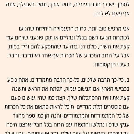
לסמוך, יש לך חבר בעירייה, תמיד איתך, תמיד בשבילך, אתה
אף פעם לא לבד.
אני מרגיש טוב יותר. כרזות התעמולה היחידות שהגיעו
לכותרות הגיעו לשם בגלל ונדליזם או תוכן פוגעני שזיהם עוד
קצת את השיח, כולם דנו בזה עד שהתפקע להם וריד במוח.
אבל על הרוב המכריע של הכרזות אף אחד לא מדבר, וחבל.
בעיניי הן קסומות.
ב. כל-כך הרבה שלטים, כל-כך הרבה מתמודדים. אתה נוסע
בכבישי הארץ ואם תנשום עמוק, תפתח את הראש ותשנה
קצת את זווית ההסתכלות שלך, קצת כמו שהיו עושים פעם
עם פוסטרים תלת ממדיים, תוכל לראות פתאום את כל הכרזות
של כל המתמודדות והמתמודדים, והנה הן כמו ספר מחזור
ענקי שדפיו נתלשו והתפזרו עם הרוח בכל חבלי ארצנו היפה
עד שנחתו אקראית על איזה שלט, גדר או אוטובוס. אם יש לך