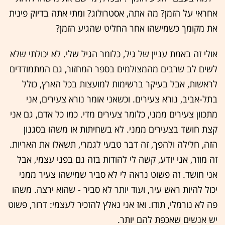
אחראי על הזמן? מה אתה, אסטרולוג? ומתי אתה בדיוק פינית
את מקומך כשמישהו אחר החליט שהגיע הזמן?
אולי זה באמת עניין של גיל, כלומר הגיל שלי. לא יכולתי שלא
לשים לב שרבים מהמצולמים בספר המחזור, גם המתמודדים
לראשות, אבל בעיקר ברשימות למועצות בכל הארץ, כולל
בתל-אביב, נורא צעירים. וכשאני אומר נורא צעירים, אני
מתכוון צעירים ממני, כלומר צעירים מדי. כמו כל אדם, גם אני
קצת חושד בצעירים ממני. לא בשחיתות או משהו בסגנון
הזה, חלילה ולהפך, זה דבר טבעי לגמרי, תשאלו את האריות.
זה מוזר, אני יודע, קשה לי להודות בזה גם בפני עצמי, אבל
אני חושד. זה פשוט נראה לי לא סביר שמישהו צעיר ממני
יכול להיות ראש עיר, ועוד יותר לא סביר - שהוא ירצה. משהו
פה לא נורמלי, תודו. ואז אני נאלץ להזכיר לעצמי: דרור, פשוט
יש אנשים שאכפת להם יותר.