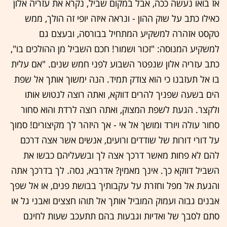
אז בואו נעשה ככה, אבל במקום שביל, נקרא את עזריה אלון
כאילו כתב על שוק ההון - ונראה איזה יופי זה הולך, ממש
טקסט אזהרה למשקיע המתחיל בבורסה, ובעצם גם
למשקיע המנוסה: "זכור ושמור! חכם השביל מן ההולכים בו",
כתב עזריה אלון שנפטר השבוע לפני חמש שנים. "אם עלית
בו אל תעזבנו כי הוא צודק תמיד. הנה ימשוך אותך אל שפת
הים בשעה שפניך להרים דווקא, ואתה רוצה לנטוש אותו
ולקצר. הגעת לשפת המצוק, ואתה רוצה לרדת והוא סחור
סחור עולה ויורד ומושך אל אי - אך היזהר לך מקיצורים! סמוך
על דורי דורות של שודדים ורועים, אנשים אשר אצה דרכם
להם לא פחות מאשר דרכך אצה לך ובשעליהם כבשו את
השביל דווקא כך. אינך מאמין? אדרבא, נסה. לך בדרכך אתה
והגעת אל מפל וחזרת על עקבותיך בבושת פנים, או אל שפך
אבנים גבוה ועמוק המוביל אותך אל תוהו חצצים ואבני גל או
סתם לסבך של ואדיות וגבעות בהם תתעכב שעות לחינם