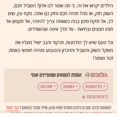
הילדים יקראו את זה. כי מה אומר לנו אלון? השביל חכם,
השוק חזק, אז מה? תהיה חכם וחזק גם אתה. פקח עין, שים
לב, אל תיקח סיכון גבוה כשאתה צריך להיזהר, אל תקפוץ אל
תוהו חצצים ובחיאת - אל תלך איפה שהשודדים.
וכל פעם שיש לך הזדמנות, תרקוד והגב ישיל מעליו את
משקל השוק והשביל והזיכרון והגעגוע ותהיה חופשי באמת.
זכור ושמור!
הוספה לנושאים שמעניינים אותי
בתי השקעות
השקעות
שוק ההון
כל תגיות הכתבה
חיסכון לכל ילד
הטור של דרור פויר
לתשומת לבכם: מערכת גלובס חותרת לשיח מגוון, ענייני ומכבד בהתאם ל
קוד האתי
המופיע
בדו"ח האמון
לפיו אנו פועלים. ביטויי אלימות, גזענות, הסתה או כל שיח