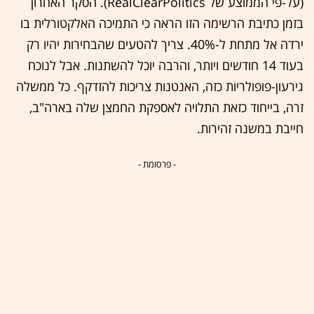
(על-פי הממוצע של RealClearPolitics). הסקר האחרון
בזמן כתיבת הרשימה הזו הראה כי התמיכה האלקטורלית בו
ירדה אל מתחת ל-40%. צריך להטעים שהבחירות יהיו רק
בעוד 14 חודשים ויותר, והרבה יוכל להשתנות. אבל לנוכח
גירעון-פופולריות כזה, האנטנות צריכות להזדקף. כל ממשלה
זרה, בייחוד כזאת התלויה לאספקת החמצן שלה בארה"ב,
חייבת במשנה זהירות.
- פרסומת -