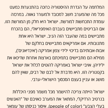
המלחמה על הגדרת ההיסטוריה כרוכה בהתנערות כמעט
מכל מה שהמערב חשב למכובד ולמעורר גאווה. במרכזה
עומדת התכחשות למורשת. ישראל היא חלק מן המורשת הזו.
אם הבריטים מתביישים בעברם האימפריאלי, הם בהכרח
מתביישים במה שהעבר הזה הניב. ישראל היא אחת
מתנובותיו. אם אמריקאים מתביישים בחלקם של
אבות-אבותיהם בדיכוי ילידי צפון אמריקה ('אינדיאנים'),
ממילא הם מתביישים בתמיכתם בארצות אחרות שדיכאו את
ילידיהן. אויבי ישראל באמריקה להוטים לכלול את ישראל
בקטגוריה הזו. היא מדברת אל לבם של רבים, שאין להם
מושג או עניין בעצם הסכסוך הישראלי-ערבי.
ישראל הייתה צריכה להישמר מכל משמר מפני היכללות
בנרטיב הרדיקלי, המתאר את המערב כאויבם של "האנשים
בעלי הצבע" (people of color). איסור כניסתן של עומאר