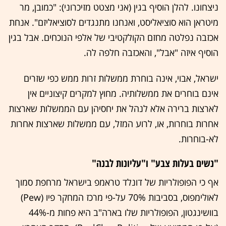
ניצחונו. להלן הוסיף בגין (אני מצטט מזיכרוני): "כמובן, מר
מיטראן הוא סוציאליסט, ואנחנו מתנגדים לסוציאליזם". אנחת
אכזבה נפלטה מחזם הקולקטיבי של אלפי הנוכחים. אבל בגין
הוסיף איזה "אבל", והאכזבה חלפה לה.
ישראל, אבוי, אינה בוחרת ממשלות זרות ממש כפי שזרים
אינם בוחרים את ממשלותיה. מחוץ למקרים קיצוניים אין
לארצות ברירה אלא לנהל את יחסיהן עם הממשלות שארצות
אחרות בוחרות, או, לרוע המזל, עם ממשלות שארצות אחרות
לא-בוחרות.
"נשים בעלות צבע" ו"עליונות לבנה"
אף כי הפופולריות של דונלד טראמפ בישראל מרחפת סמוך
לאולימפוס, בסביבות 70% על-פי מרכז המחקר פיו (Pew)
בוושינגטון, הפופולריות שלו בארה"ב היא פחות מ-44%