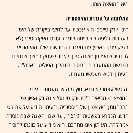
היא המאיצה אותו.
המלחמה על הגדרת ההיסטוריה
ה'ניו יורק טיימס' הוא עכשיו יעד לחיצי ביקורת של הימין
בעקבות דליפה של שיחה שניהל עורכו האקזקוטיבי (לא
בדיוק עורך ראשי) עם מערכת החדשות שלו. הוא הודיע
לכתביו, שהעיתון משנה כיוון. לאחר שעסק במשך שנתיים
בפרשת ההתערבות הרוסית בתהליך הפוליטי בארה"ב,
העיתון ידגיש מעכשיו גזענות.
זה כשלעצמו לא נורא, חוץ מזה ש"גזענות" בעיני
המוציאים-ומביאים ב'ניו יורק טיימס' אינה רק אפיון של
התנהגות; היא אפיון של היסטוריה. העיתון הודיע על פרויקט
חדש, הנקרא בפשטות "1619", על שם "השנה שבה נוסדה
אמריקה". העיתון אינו מתחכם. הוא מודיע על כוונתו להוכיח