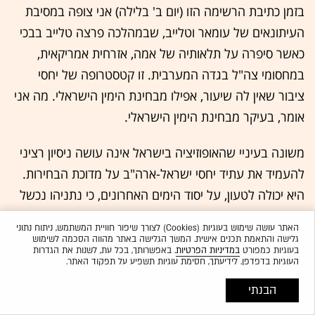
בזמן כתיבת הרשימה הזו (יום ב' בלילה) אני צופה במסיבת
העיתונאים של עומאר וטלייב, שבמהלכה פרצה טלייב בבכי
כאשר סיפרה על תלאותיה של אמה, אזרחית אמריקאית,
במחסומי צה"ל בגדה המערבית. זו קטסטרופה של יחסי
ציבור שאין לה שיעור, אפילו מבחינת הימין הישראלי. מה אני
אומר, בעיקר מבחינת הימין הישראלי.
משונה בעיניי שהאופוזיציה בישראל אינה עושה ניסיון רציני
להעמיד את עתיד יחסי ישראל-ארה"ב על מדוכת הבחירות.
היא יכולה לטעון, על יסוד הימים האחרונים, כי נתניהו נכשל
במבחן הנהיגה החוזר שלו, ואין ברירה אלא לשלול את
האתר עושה שימוש בעוגיות (Cookies) לצורך שיפור חוויית המשתמש, ניתוח נתוני
רישיונו, לטובת נצח ישראל.
גלישה והתאמת תכנים אישית. המשך הגלישה באתר מהווה הסכמה לשימוש
בעוגיות כמפורט
במדיניות הפרטיות
. באפשרותך, בכל עת, לשנות את הגדרות
העוגיות בדפדפן. לידיעתך, חסימת עוגיות תשפיע על תפקוד האתר.
הוספה לנושאים שמעניינים אותי
הבנתי
ארה"ב
בנימין נתניהו
דונלד טראמפ