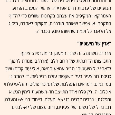
זו התנהגות כמעט פרימיטיבית של 'לאגר': החלוצים הלבנים
הנועזים של ערבות דרום אפריקה, או של המערב הפרוע
האמריקאי, המקיפים את עצמם בקרונות שוורים כדי להדוף
התקפה. אי אפשר שאומה מודרנית, הזקוקה לאהדה, תיסוג
אל הלאגר כל אימת שמישהו פוגע בכבודה.
"ארץ של מיעוטים"
ארה"ב משתנה. זה שינוי המעוגן בדמוגרפיה: צירוף
התכווצותו הדרגתית של הרוב הלבן (ארה"ב עומדת להפוך
ל"ארץ של מיעוטים" סביב אמצע המאה, אולי עוד קודם) ושל
כניסת דור צעיר בעל השקפות עולם רדיקליות. די להתבונן
במדגמים, המראים התפלגות של תמיכה פוליטית על-פי פלחי
אוכלוסייה. רק פלח אחד מתייצב חד-משמעית לימין הנשיא
ומפלגתו: גברים לבנים בני 55 ומעלה, בייחוד בני 65 ומעלה.
רוב גדול של נשים ושל צעירים, ורוב עצום של לא-לבנים
מתנגדים, לנשיא.