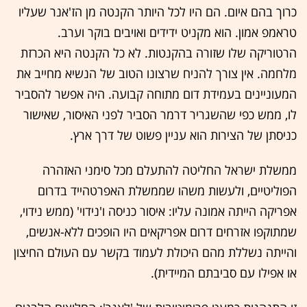
כרוך בהם איום. הם היו לכל היותר הקנטה מן הז'אנר שעליו
טראמפ אמון. הוא מקניט ידידים ואויבים בוקר וערב.
הרטוריקה שלו שזורה בהקנטות. לא כל הקנטה היא הכרזת
מלחמה. אין צורך להניח שרצונו הטוב של הנשיא מחייב את
המעוניינים בעמידת דום מתוחה קבועה. היה אפשר להסביר
לו, ממש כפי שהשגריר דרמר הסביר לפני האיסור, שאישור
כניסתן של הצירות הוא עניין פשוט של דרך ארץ.
ממשלת ישראל החליטה להתעלם מכל סימני האזהרה
הפוליטיים, ולעשות משהו שממשלת האפרטהייד בדרום
אפריקה הייתה אמונה עליו: איסור כניסה ו'נידוי' (ממש נידוי,
שמתוקפו אזרחים דרום אפריקאים היו הופכים ללא-אנשים,
והייתה נשללת מהם היכולת לעמוד בקשר עם העולם החיצון
או אפילו עם סביבתם המיידית).