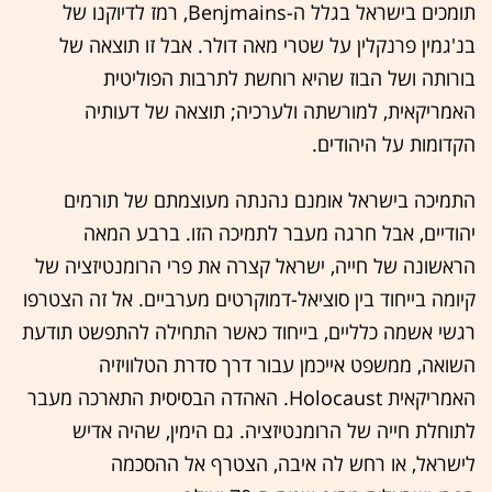
תומכים בישראל בגלל ה-Benjmains, רמז לדיוקנו של
בנ'גמין פרנקלין על שטרי מאה דולר. אבל זו תוצאה של
בורותה ושל הבוז שהיא רוחשת לתרבות הפוליטית
האמריקאית, למורשתה ולערכיה; תוצאה של דעותיה
הקדומות על היהודים.
התמיכה בישראל אומנם נהנתה מעוצמתם של תורמים
יהודיים, אבל חרגה מעבר לתמיכה הזו. ברבע המאה
הראשונה של חייה, ישראל קצרה את פרי הרומנטיזציה של
קיומה בייחוד בין סוציאל-דמוקרטים מערביים. אל זה הצטרפו
רגשי אשמה כלליים, בייחוד כאשר התחילה להתפשט תודעת
השואה, ממשפט אייכמן עבור דרך סדרת הטלוויזיה
האמריקאית Holocaust. האהדה הבסיסית התארכה מעבר
לתוחלת חייה של הרומנטיזציה. גם הימין, שהיה אדיש
לישראל, או רחש לה איבה, הצטרף אל ההסכמה