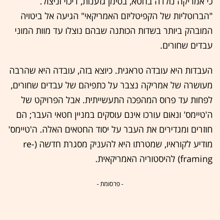
כי אמריקה נולדה בחטא, בסימן גזענות, דיכוי וניצול.
"הברוטליות של הקפיטליזם האמריקאי" הגיעה אל ביטויה
המובהק ביותר בשדות הכותנה שבהם נוצלו עד מוות המוני
עבדים שחורים.
העבדות היא עובדה טראגית. כיוצא בזה, עובדה היא שהרבה
מעושרה של אמריקה נצבר על כתפיהם של עבדים שחורים,
לפחות עד פרוס המהפכה התעשייתית. אבל הפרויקט של
ה'טיימס' ונאום עורכו אינם עוסקים במניין חטאי העבר; הם
חוזרים ומגדירים את העבר על יסוד החטאים האלה. ה'טיימס'
מודיע לקוראיו, שמטרתו היא להעניק מסגרת חדשה (re-
framing) להיסטוריה האמריקאית.
- פרסומת -