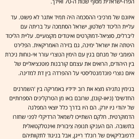
הפרו-ישראלית מסוף שנות ה-70 ואילך.
איזונם של מרכיבי ההסכמה היה תמיד אתגר לא פשוט. עד
עליית הליכוד לשלטון, ישראל הסתמכה על בריתה עם
ליברלים, סוציאל-דמוקרטים ואיגודים מקצועיים. עליית הליכוד
היטתה את ישראל ימינה, גם בזירה האמריקאית. הפלירט
הפומבי של מנחם בגין עם הימין הנוצרי עורר אי-נוחות ניכרת
בין היהודים, הרואים את עצמם קורבנות פוטנציאליים של
איום נוצרי פונדמנטליסטי על ההפרדה בין דת למדינה.
בנימין נתניהו מצא את רוב ידידיו באמריקה בין 'השמרנים
החדשים' (ניאו-קונז), שרובם באו מן הטרקלינים הספרותיים
של יהודי ניו יורק. הם היו בדרך כלל יוצאי המפלגה
הדמוקרטית. חלקם השתייכו לשמאל הרדיקלי לפני שחזרו
בתשובה. הם העניקו תנופה ציבורית ואינטלקטואלית
לרפובליקאים של רונלד רייגן, אבל בניגוד לתקוותיהם