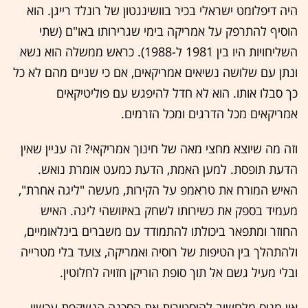
היה דיפלומט ישראלי בכיר בוושינגטון של רונלד רייגן. הוא
הוסיף להתרפק על אמריקה בימי שגרירותו באו"ם (שתי
השליחויות היו בין 1981 ל-1988). כראש ממשלה הוא נשא
ונתן עם שלושה נשיאים אמריקאים, אם כי שניים מהם לא כל
כך סבלו אותו. הוא לא חדל להיפגש עם פוליטיקאים
אמריקאים מכל הדרגים ומכל הזרמים.
וזה מה שיוצא מחצי מאה של חינוך אמריקאי? זה עניין שאין
הדעת תופסת. למען האמת, הדעת כמעט אומרת נואש.
האיש המורח את טראמפ על הקירות, מעשה "ליגה אחרת",
מעמיד בספק את כשירותו לשחק באיזושהי ליגה. האיש
החוזר ומתפאר ביכולתו להתמודד עם משברים בינלאומיים,
ולהתהלך בין הטיפות של רוסיה ואמריקה, צועד בלי מטרייה
ובלי מעיל גשם אל תוך סופת הוריקן חזויה לחלוטין.
אין מנוס מלחשוב להיסטורית את הסכנה הנשקפת עכשיו