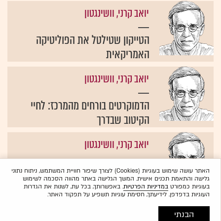
יואב קרני, וושינגטון
הטייקון שטילטל את הפוליטיקה
האמריקאית
יואב קרני, וושינגטון
הדמוקרטים בורחים מהמרכז: לחיי
הקיטוב שבדרך
יואב קרני, וושינגטון
לי אייאקוקה היה הגיבור העממי
האתר עושה שימוש בעוגיות (Cookies) לצורך שיפור חוויית המשתמש, ניתוח נתוני
גלישה והתאמת תכנים אישית. המשך הגלישה באתר מהווה הסכמה לשימוש
האחרון של התעשייה הישנה
בעוגיות כמפורט
במדיניות הפרטיות
. באפשרותך, בכל עת, לשנות את הגדרות
העוגיות בדפדפן. לידיעתך, חסימת עוגיות תשפיע על תפקוד האתר.
הבנתי