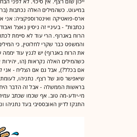
ייכון שום רצף. אין סיכוי. לא לפני הב
במיעוט. כשהמילים האלה נכתבות (ברש
ארס-פואטיקה ואינטרוספקציה: אני א
נכתבות" - בעיניי זה ניסיון נאצל ואב
הרוח באגרוף. הרי עוד לא סיימת לכת
והמשפט כבר שקרי לחלוטין, כי המילי
את הרוח באגרוף) יש לגנץ עוד יממה ש
כשהמילים האלה נקראות (הו, יהירות אי
אם בכלל?), אבל גם אם הצליח - אני ל
שיאפשר סוג של רצף. נתניהו, לעומתו,
בראשות הממשלה - אבל זה הדבר היחיד.
מי-יודע-מה טוב. אף שכמו שכתב עמית 
התנקז לדיון האובססיבי בעד נתניהו ו