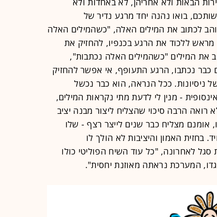
חירות הבאות ולא אחריהן, לא באחדות ולא
ותכם, בואו נהנה יחד מרגע נדיר של
והב לכתוב את המילים האלה, "כשהמילים האלה
וד מראש ללכוד את הרגע בכנפיו, להחזיק את
וב את המילים "כשהמילים האלה נכתבות",
ם כבר נכתבו, הרגע התעופף, אי אפשר להחזיק
ל ניסיונות. ככל הנראה, הוא כבר נכשל
נסופית - מנין לי לדעת מתי נקראות המילים,
א רואה הרבה סיכוי שהצליח ליצור מבנה יציב
 אומנם מצליח כבר שנים לייצר רצף - שלו
 בחזית האמון והיציבות לא הולך לו
סגל לאחרונה, "כל עוד השיח הפוליטי כולו
נגדו, המערכת נראתה מאוזנת יחסית".