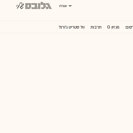
אורח
רסום
מגזין G
תרבות
וול סטריט ג'ורנל