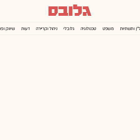
''ן ותשתיות
משפט
טכנולוגיה
גלובלי
ניהול וקריירה
דעות
שיווק ופ