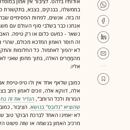
אודותיו בלהט. לציבור אין אמון במו
בממשלה, בבנקים, בצבא, בתקשורת כמ
זה בזה. אנשים, לפחות הפסימיים שבהם
אנחנו כבר בשלבי סוף העולם עם משבר
נשאר - כמעט כלום או רק טיפה. האם ז
זה חוסר האמון המדכא מכולם, שהרי מ
לא יהפוך לאתמול. כל החלומות והתקו
מהמָחָרים האלה, בתוך מחסן שאני לא
אליו.
כמובן שלאף אחד אין ולו טיפ-טיפת אמ
אלה, דווקא אלה, זוכים לאמון רחב בצו
הגזרות ולכל הרוחב",
הגדיר את זה נחמד
שהוציא "גלובס" בנושא
. הציבור, כמו
לא יאמינו האחד לברכת הבוקר טוב של 
מרכיב האמון בנשמה או שזה פשוט הל