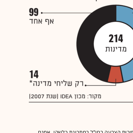
214 מדינות. 115 מהן מתירות הצבעה בחו"ל במתכונת כלשהי. אמנם,