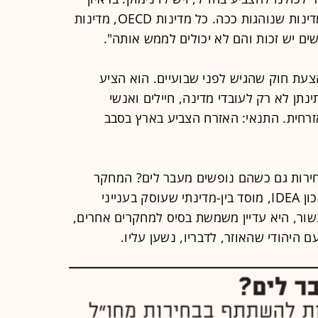
לכאן ב' הוא ציין: "יש למעלה מ-100 מדינות שנוהגות ככה. כל מדינות OECD, מדינות
ם יש זכות והם לא יכולים לממש אותה".
צעת חוק שהגיש לפני שבועיים. הוא הציע
נתן לא רק לעובדי מדינה, חיילים ואנשי
זרחית. התנאי: האזרח הצביע בארץ בסבב
ירות גם כשהם נופשים מעבר לים? המחקר
המקיף ביותר פורסם ב-2007 מטעם מכון IDEA, מוסד בין-מדינתי שעוסק בענייני
שור, היא עדיין משמשת בסיס למחקרים אחרים,
ם היהודי שהאוזר, לדבריו, נשען עליו.