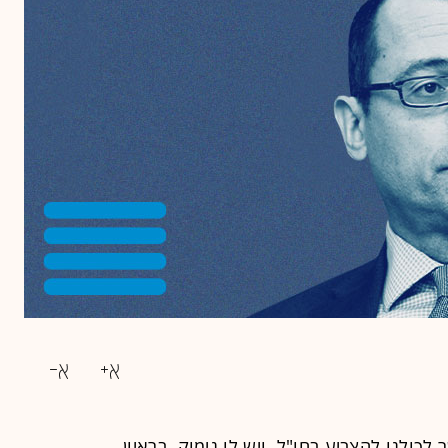
לכולנו להצביע בחו"ל, ויש לו נימוק. בראיון