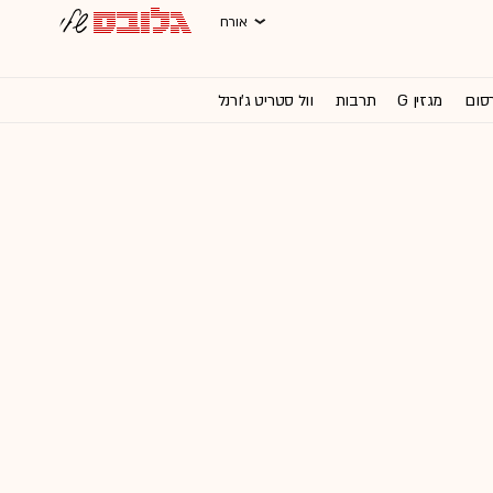
אורח
רסום
מגזין G
תרבות
וול סטריט ג'ורנל