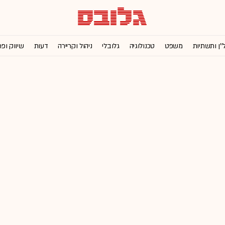
''ן ותשתיות
משפט
טכנולוגיה
גלובלי
ניהול וקריירה
דעות
שיווק ופ