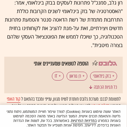
רון גלב, סמנכ"ל פתרונות לעסקים בבזק בינלאומי, אמר:
"האסטרטגיה של בזק בינלאומי לשנים הקרובות כוללת
התרחבות מתמדת של רשת הדאטה סנטר והטמעת פתרונות
חדשים ויצירתיים, זאת על-מנת להציב את לקוחותינו בחזית
הטכנולוגיה, כך שיוכלו לממש את הפוטנציאל העסקי שלהם
בצורה מיטבית".
הוספה לנושאים שמעניינים אותי
בזק בינלאומי
רן גוראון
IT
כל תגיות הכתבה
לתשומת לבכם: מערכת גלובס חותרת לשיח מגוון, ענייני ומכבד בהתאם ל
קוד האתי
המופיע
בדו"ח האמון
לפיו אנו פועלים. ביטויי אלימות, גזענות, הסתה או כל שיח
בלתי הולם אחר מסוננים בצורה
אוטומטית
ולא יפורסמו באתר.
האתר עושה שימוש בעוגיות (Cookies) לצורך שיפור חוויית המשתמש, ניתוח נתוני
גלישה והתאמת תכנים אישית. המשך הגלישה באתר מהווה הסכמה לשימוש
בעוגיות כמפורט
במדיניות הפרטיות
. באפשרותך, בכל עת, לשנות את הגדרות
העוגיות בדפדפן. לידיעתך, חסימת עוגיות תשפיע על תפקוד האתר.