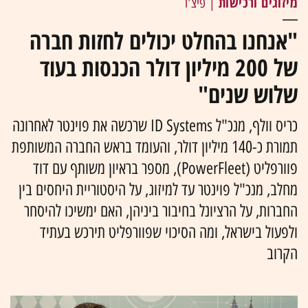
מיזוגים ורכישות
| פיצ'ר
"אנחנו בהחלט יכולים לחזות חברה
של 200 מיליון דולר הכנסות בעוד
שלוש שנים"
כריס וולף, מנכ"ל ID Systems שרכשה את פוינטר לאחרונה
תמורת כ-140 מיליון דולר, והעומד בראש החברה המשותפת
פוורפליט (PowerFleet), מספר בראיון משותף עם דוד
מחלב, מנכ"ל פוינטר עד למיזוג, על היסטוריית היחסים בין
החברות, על הרציונל בחיבור ביניהן, האם ימשיכו להיסחר
ולפעול בישראל, ומה הסיכוי שפוורפליט תירכש בעתיד
הקרוב