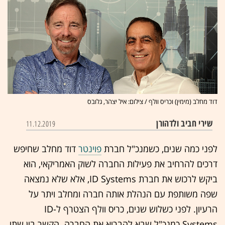
דוד מחלב (מימין) וכריס וולף / צילום: איל יצהר, גלובס
שירי חביב ולדהורן
11.12.2019
לפני כמה שנים, כשמנכ"ל חברת
פוינטר
דוד מחלב שחיפש
דרכים להרחיב את פעילות החברה לשוק האמריקאי, הוא
ביקש לרכוש את חברת ID Systems, אלא שלא נמצאה
שפה משותפת עם הנהלת אותה חברה ומחלב ויתר על
הרעיון. לפני כשלוש שנים, כריס וולף הצטרף ל-ID
Systems כמנכ"ל שבא להבריא את החברה. הקשר בין שתי