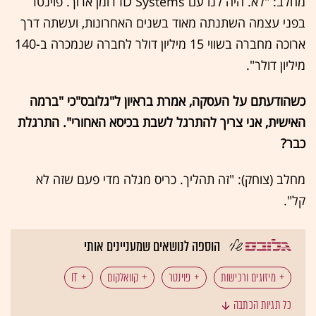
מחלב: "לא. היה לנו עם ID Systems רומן ארוך. פוינטר
בפני עצמה השתנתה מאוד בשנים האחרונות, ועשתה דרך
ארוכה מחברה בשווי 15 מיליון דולר לחברה שנמכרה ב-140
מיליון דולר".
כשהודעתם על העסקה, אמרת בראיון ל"גלובס"כי "ברמה
האישית, אני צריך להתרגל לשבת בכיסא האחורי". התרגלת
כבר?
מחלב (צוחק): "זה תהליך. כריס מגלה מדי פעם שזה לא
קל".
הוספה לנושאים שמעניינים אותי
מיזוגים ורכישות
פוינטר
קוואלקום
IT
כל תגיות הכתבה
דודו מחלב