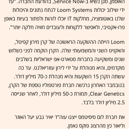
האוסמן, סגן נשיא ב-Service Now, בהודעת החברה. "על
ידי שילוב יכולות Loom Systems לנתח נתונים והיכולות
שלנו באוטומציה, מחלקות IT יוכלו לזהות ולפתור בעיות באופן
פרו-אקטיבי, ולאפשר ללקוחות ולעובדים חוויה חלקה יותר".
Loom הייתה ההשקעה הראשונה של קרן מירון קפיטל,
והאקזיט השני והמשמעותי שלה. הקרן הוקמה לפני כשלוש
שנים ומשקיעה בחברות סטארט-אפ ישראליות בשלבים
מוקדמים, והיא מנוהלת על ידי לירון עוזריאלנט. עד כה
עשתה הקרן 15 השקעות והיא מנהלת כ-70 מיליון דולר.
בנובמבר האחרון נרכשה חברת פורטפוליו נוספת של הקרן,
Clear Genetics, תמורת כ-50 מיליון דולר, לאחר שגייסה
2.5 מיליון דולר בלבד.
את חברת לום סיסיטמס ייצגו עוה"ד יאיר גבע יעל האוזר
וליאור כץ מהרצוג פוקס נאמן.