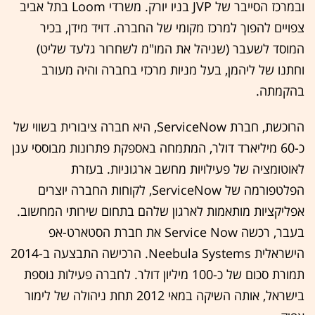
ובמרכז הסייבר של JVP בניו יורק. משרדי Loom בתל אביב
צפויים להפוך למרכז מקומי של החברה. דויד מידן, בכיר
המוסד לשעבר (שניהל את המו"מ לשחרור גלעד שליט)
וחתנו של ליהמן, בעל מניות מרכזי בחברה והיה מעורב
בהקמתה.
הרוכשת, חברת ServiceNow, היא חברה ציבורית בשווי של
כ-60 מיליארד דולר, המתמחה באספקת פתרונות מבוססי ענן
לאוטומציה של פעילויות מחשב ארגוניות. בעזרת
הפלטפורמה של ServiceNow, לקוחות החברה יוצרים
אפליקציות מותאמות לארגון שלהם בתחום שירותי המחשוב.
בעבר, רכשה Service Now את חברת הסטארט-אפ
הישראלית Neebula Systems. הרכישה התבצעה ב-2014
תמורת סכום של כ-100 מיליון דולר. לחברה פעילות נוספת
בישראל, אותה השיקה במאי 2012 תחת ניהולה של לימור