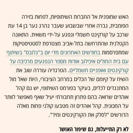
האש שמופנית אל החברות השיתופיות, לפחות בזירה
הפומבית, גברה אחרי שבשבוע שעבר נהרג נער בן 14 עת
שרכב על קורקינט חשמלי ונפגע על-ידי משאית. התאונה
הקטלנית שהתרחשה בתל-אביב מצטרפת לסטטיסטיקות
שמתפרסמות
בחודשים האחרונים מדי יום ב"גלובס" בשיתוף
עם בית החולים איכילוב אודות מספר הנפגעים מרכיבה על
קורקינטים ואופניים חשמליים
. הטרגדיה עוררה שוב את
השיח על קיומם של הכלים במרחב הציבורי, היות שאל מול
המתנגדים לכלים, בעיקר בפורמט השיתופי, יש גם קהל
אוהדים שרואה בהם פתרון תחבורתי יעיל שאף מאפשר לוותר
על המכונית. קהל אוהדים זה מטבעו קולני פחות מאלה
הדורשים "לסלק את הקורקינטים ומיד".
לא רק התייעלות, גם שיפור האושר