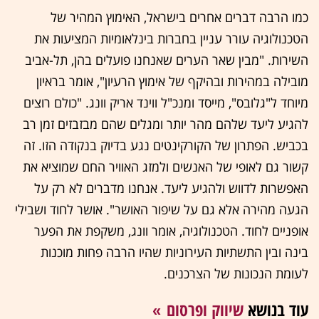
כמו הרבה דברים אחרים בישראל, האימוץ המהיר של
הטכנולוגיה עורר עניין בחברות בינלאומיות המציעות את
השירות. "מבין שאר הערים שאנחנו פועלים בהן, תל-אביב
מובילה במהירות ובהיקף של אימוץ הרעיון", אומר בראיון
מיוחד ל"גלובס", מייסד ומנכ"ל ווינד אריק וונג. "כולם רוצים
להגיע ליעד שלהם מהר יותר ומגלים שהם מבזבזים זמן רב
בכביש. הפתרון של הקורקינטים נגע בדיוק בנקודה הזו. זה
קשור גם לאופי של האנשים ולמזג האוויר החם שמוציא את
האפשרות לדווש ולהגיע ליעד. אנחנו מדברים לא רק על
הגעה מהירה אלא גם על שיפור האושר". אושר לחוד ושבילי
אופניים לחוד. הטכנולוגיה, אומר וונג, משקפת את הפער
בינה ובין התשתיות העירוניות שהיו הרבה פחות מוכנות
לעומת הנכונות של הצרכנים.
עוד בנושא
שיווק ופרסום