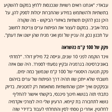
עבאדי: "אנחנו רואים רשויות שנכנסות ללחץ במקום להשקיע
בתשתיות ולהשתמש במידע שהחברות יכולות לספק להן, על
היכן נכון להקים תשתיות באיזורי הביקוש - מה שקורה
בתל-אביב. במקום לעצור את הפיתוח ערים צריכות לחשוב
על תכנון נכון, זה עניין של זמן ואני מניח שהן ישנו את דעתן".
פקק של 100 ק"מ כהשראה
ווינד הוקמה לפני 10 שנים, וגייסה 72 מיליון דולר. "למדתי
באוניברסיטה בגרמניה ובקיץ נסעתי לספרד. היה שם איזה
פקק תנועה היסטורי של 100 ק"מ שנמשך כמה ימים.
חשבתי שלא ייתכן שזו תהיה דרך הפיתוח של ערים בזיהום
ובפקקים ואיך ייתכן שהתשתיות מותאמות רק למכוניות. בדיוק
כתבתי תזה בנושא חינוך פיננסי, ביקשתי אישור להחליף
נושא לתחבורה בת קיימא. הרעיון שלי היה לצורכי אקדמיה
לחלוטין. אחרי כן טסתי לסין והתחלתי לעבוד ב'דידי' שזה