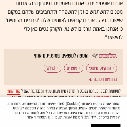
אנחנו אופטימיים כי אנחנו מאמינים בפתרון הזה. אנחנו
מפנים למשתמשים זמן למשפחה ולתחביבים שלהם במקום
שישבו בפקק. אנחנו קוראים לצוותים שלנו 'גיבורים מקומיים'
כי אנחנו באמת גורמים לשינוי. הקורקינטים כאן כדי
להישאר".
הוספה לנושאים שמעניינים אותי
קורקינט שיתופי
אופניים
Wind
כל תגיות הכתבה
תאונות דרכים
יפן
לתשומת לבכם: מערכת גלובס חותרת לשיח מגוון, ענייני ומכבד בהתאם ל
קוד האתי
המופיע
בדו"ח האמון
לפיו אנו פועלים. ביטויי אלימות, גזענות, הסתה או כל שיח
בלתי הולם אחר מסוננים בצורה
אוטומטית
ולא יפורסמו באתר.
האתר עושה שימוש בעוגיות (Cookies) לצורך שיפור חוויית המשתמש, ניתוח נתוני
גלישה והתאמת תכנים אישית. המשך הגלישה באתר מהווה הסכמה לשימוש
בעוגיות כמפורט
במדיניות הפרטיות
. באפשרותך, בכל עת, לשנות את הגדרות
העוגיות בדפדפן. לידיעתך, חסימת עוגיות תשפיע על תפקוד האתר.