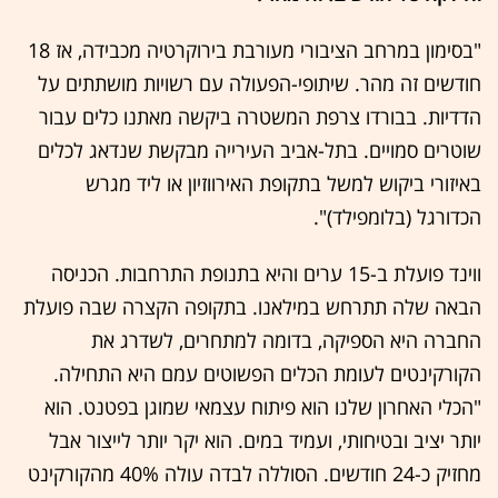
"בסימון במרחב הציבורי מעורבת בירוקרטיה מכבידה, אז 18
חודשים זה מהר. שיתופי-הפעולה עם רשויות מושתתים על
הדדיות. בבורדו צרפת המשטרה ביקשה מאתנו כלים עבור
שוטרים סמויים. בתל-אביב העירייה מבקשת שנדאג לכלים
באיזורי ביקוש למשל בתקופת האירווזיון או ליד מגרש
הכדורגל (בלומפילד)".
ווינד פועלת ב-15 ערים והיא בתנופת התרחבות. הכניסה
הבאה שלה תתרחש במילאנו. בתקופה הקצרה שבה פועלת
החברה היא הספיקה, בדומה למתחרים, לשדרג את
הקורקינטים לעומת הכלים הפשוטים עמם היא התחילה.
"הכלי האחרון שלנו הוא פיתוח עצמאי שמוגן בפטנט. הוא
יותר יציב ובטיחותי, ועמיד במים. הוא יקר יותר לייצור אבל
מחזיק כ-24 חודשים. הסוללה לבדה עולה 40% מהקורקינט