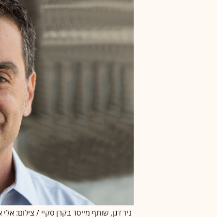
ניר דגן, שותף מייסד בקרן סקיי / צילום: אלי 