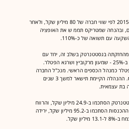
הקרן רכשה 50% מגסטטנרטק בשנת 2015 לפי שווי חברה של 80 מיליון שקל, ולאחר
ם, ובהנחה שמטריקס תממ ש את האופציה
עה עם תשואה של כ-110%.
מהחזקתה בגסטטנרטק בשלב זה, יחד עם
מייסדי החברה המחזיקים כיום כל אחד ב-25% - שמעון מרקוביץ ושרגא הפטלר.
פטלר כמנהל הכספים הראשי. מנכ"ל החברה
הוא עומר שליט, לשעבר מנכ"ל זירוקס. ההנהלה הקיימת תישאר למשך 3 שנים
 בת עצמאית.
ברבעון הראשון של 2020, הכנסות גסטטנרטק הסתכמו ב-24.9 מיליון שקל, והרווח
הנקי הגיע ל-1.5 מיליון שקל. ב-2019 ההכנסות הסתכמו ב-95.2 מיליון שקל, ירידה