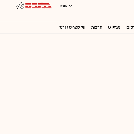
אורח
רסום
מגזין G
תרבות
וול סטריט ג'ורנל