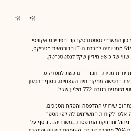
כון המשרדי גסטטנרטק: קרן הפרייבט אקוויטי
IT
הבורסאית
מטריקס
,
ת יתרת מניות החברה הנרכשת למטריקס,
יקס תממן את הרכישה ממקורותיה העצמיים. בסוף הרבעון
בגובה 772 מיליון שקל.
תחום שירותי ההדפסה והפקת מסמכים,
ה אלפי לקוחות המשלמים לה לפי מספר
ניהול ותחזוקת המדפסות במשרדיהם. נוסף על
כך, גסטטנרטק רכשה לפני מספר שנים 70% מחברת קליבר, העוסקת בשיווק והתקנת