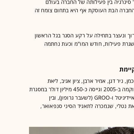
סינרגיה בין פעילותה של החברה בעולם
סות התלת ממד לבין Matrix3D, החברה הבת העוסקת אף היא בתחום צומח זה
ך ונעצר בתחילה על רקע הסגר בגל הראשון
גרת פעילות, חודש המו"מ וכעת נחתמה
יימת
ן, ניר דגן, אמיר ארבן, ציון אגיב, ליאת
פייקין-בנימיני, רון הוכמן ומיטל הלר, הוקמה ב-2005 וגייסה כ-450 מיליון דולר במסגרת
שלוש קרנות. בין השקעותיה נמצאות איידיגיטל ו-GROO (לשעבר גרופון), ובין
ת נטלי, שנמכרה לתאגיד הסיני סנפאואר,