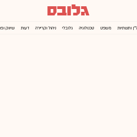
''ן ותשתיות
משפט
טכנולוגיה
גלובלי
ניהול וקריירה
דעות
שיווק ופ