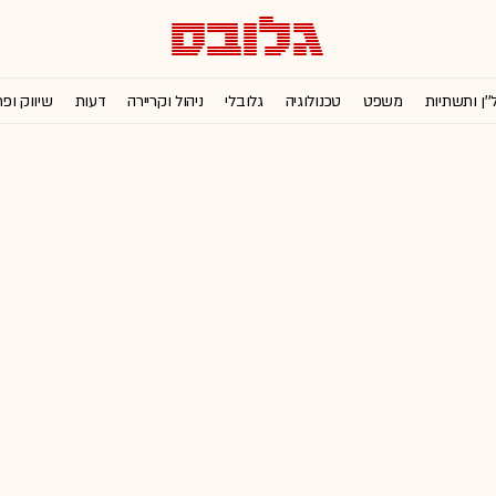
''ן ותשתיות
משפט
טכנולוגיה
גלובלי
ניהול וקריירה
דעות
שיווק ופ