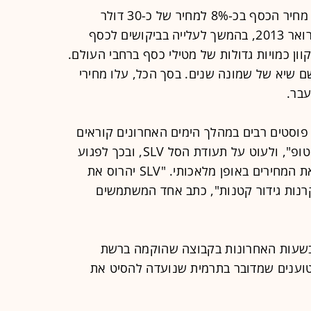
במסגרת המסחר בחוזים עתידיים מזנק מחיר הכסף בכ-8% למחיר של כ-30 דולר
לאונקיה, רמתו הגבוהה ביותר מאז פברואר 2013, בהמשך לעלייה בביקושים לכסף
ון כמויות גדולות של מטילי כסף ברחבי העולם.
 שיא של שמונה שנים. בסך הכל, עלו מחירי
סוערות. פוסטים רבים במהלך הימים האחרונים קוראים
למשתמשים "לשחזר את הצלחת גיימסטופ", ולעוט על תעודת הסל SLV, ובכך לפגוע
בבנקים הגדולים, שלשיטתם מדכאים את המחירים באופן מלאכותי. "SLV יהרוס את
קרנות גידור קטנות", כתב אחד המשתמשים
 בשעות האחרונות בקבוצה שהוקמה ברשת
 וטוענים שמדובר בתרמית שנועדה להסיט את