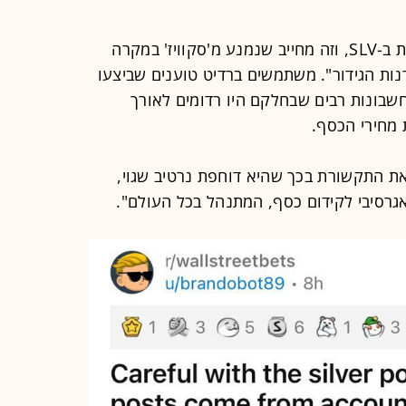
"סיטאדל היא החמישית בגודל ההחזקות ב-SLV, וזה מחייב שנמנע מ'סקוויז' במקרה
נות הגידור". משתמשים ברדיט טוענים שביצעו
חשבונות רבים שבחלקם היו רדומים לאורך
 מחירי הכסף.
ת התקשורת בכך שהיא דוחפת נרטיב שגוי,
אגרסיבי לקידום כסף, המתנהל בכל העולם".