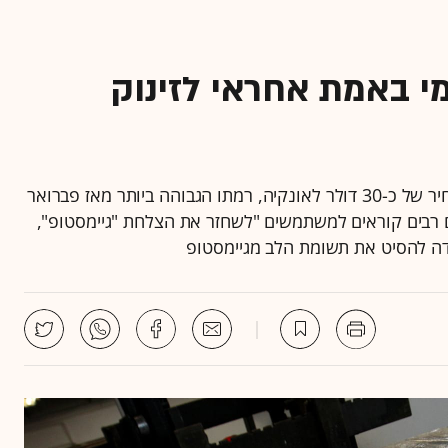
 באמת אחראי לזינוק
במסגרת המסחר בחוזים עתידיים מזנק מחיר הכסף למחיר של כ-30 דולר לאונקיה, רמתו הגבוהה ביותר מאז פברואר
רות • פוסטים רבים קוראים למשתמשים "לשחזר את הצלחת "גיימסטופ",
דה להסיט את תשומת הלב מגיימסטופ