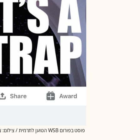
פוסט בפורום WSB הטוען לתרמית / צילום: צילום מסך