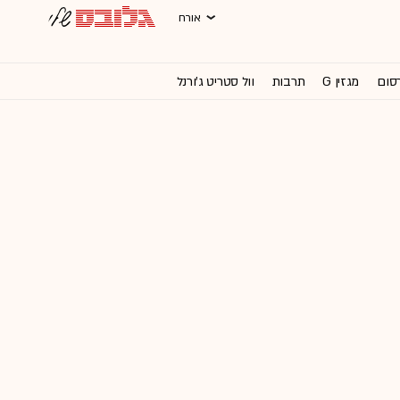
אורח
רסום
מגזין G
תרבות
וול סטריט ג'ורנל