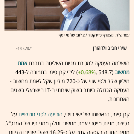
עפר שלח. מצטרף כדירקטור / צילום: שלומי יוסף
שירי חביב ולדהורן
24.03.2021
הושלמה העסקה למכירת מניות השליטה בחברת
אמת
מחשוב
(548.7 ,‎
+0.68%
‏) לידי קרן פימי בתמורה ל-443
מיליון שקל ולפי שווי של כ-720 מיליון שקל לאמת מחשוב -
העסקה הגדולה ביותר בשוק שירותי ה-IT הישראלי בשנים
האחרונות.
קרן פימי, בראשותו של ישי דוידי,
הודיעה לפני חודשיים
על
רכישת מניות מייסדי אמת מחשוב וחלק ממניותיו של המנכ"ל.
מחיר המניה בעסקה עמד על כ-16.25 שקל, שביום הדיווח