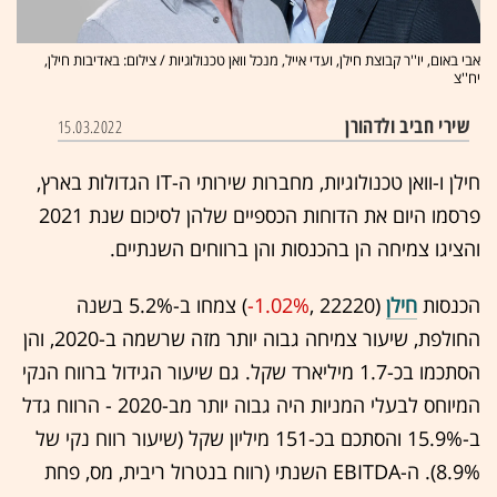
אבי באום, יו''ר קבוצת חילן, ועדי אייל, מנכל וואן טכנולוגיות / צילום: באדיבות חילן,
יח''צ
שירי חביב ולדהורן
15.03.2022
חילן ו-וואן טכנולוגיות, מחברות שירותי ה-IT הגדולות בארץ,
פרסמו היום את הדוחות הכספיים שלהן לסיכום שנת 2021
והציגו צמיחה הן בהכנסות והן ברווחים השנתיים.
הכנסות
חילן
(22220 ,‎
-1.02%
‏) צמחו ב-5.2% בשנה
החולפת, שיעור צמיחה גבוה יותר מזה שרשמה ב-2020, והן
הסתכמו בכ-1.7 מיליארד שקל. גם שיעור הגידול ברווח הנקי
המיוחס לבעלי המניות היה גבוה יותר מב-2020 - הרווח גדל
ב-15.9% והסתכם בכ-151 מיליון שקל (שיעור רווח נקי של
8.9%). ה-EBITDA השנתי (רווח בנטרול ריבית, מס, פחת