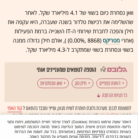
וואן נסחרת כיום בשווי של 4.1 מיליארד שקל. לאחר
שהשלימה את רכישת טלדור בשנה שעברה, היא עקפה את
חילן והפכה לחברת שירותי ה-IT השנייה ברמת הפעילות
(אחרי
מטריקס
(8868 ,‎
0.00%
‏) ), אולם חילן גדולה ממנה
בשווי ונסחרת בשווי שמתקרב ל-4.3 מיליארד שקל.
הוספה לנושאים שמעניינים אותי
דוחות כספיים
חילן טק
וואן טכנולוגיות
כל תגיות הכתבה
אבי באום
עדי אייל
IT
טלדור
לתשומת לבכם: מערכת גלובס חותרת לשיח מגוון, ענייני ומכבד בהתאם ל
קוד האתי
המופיע
בדו"ח האמון
לפיו אנו פועלים. ביטויי אלימות, גזענות, הסתה או כל שיח
בלתי הולם אחר מסוננים בצורה
אוטומטית
ולא יפורסמו באתר.
האתר עושה שימוש בעוגיות (Cookies) לצורך שיפור חוויית המשתמש, ניתוח נתוני
גלישה והתאמת תכנים אישית. המשך הגלישה באתר מהווה הסכמה לשימוש
בעוגיות כמפורט
במדיניות הפרטיות
. באפשרותך, בכל עת, לשנות את הגדרות
העוגיות בדפדפן. לידיעתך, חסימת עוגיות תשפיע על תפקוד האתר.