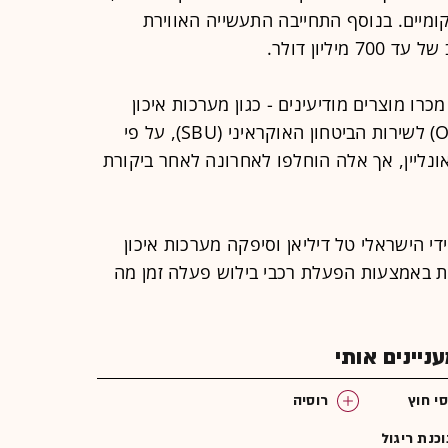
מיים. בנוסף התחייבה התעשייה האווירת
יון דולר.
כרו מוצרים מודיעינים - כגון מערכות איכון
ופלטפורמות מודיעין בקוד פתוח (Osint) לשירות הביטחון האוקראיני (SBU), על פי
אונליין, אך אלה הוחלפו לאחרונה לאחר ביקורת
י הישראלי טל דיליאן וסיפקה מערכות איכון
ות באמצעות הפעלת רכבי בילוש פעלה זמן מה
יינים אותי
י חוץ
רוסיה
כנת ריגול