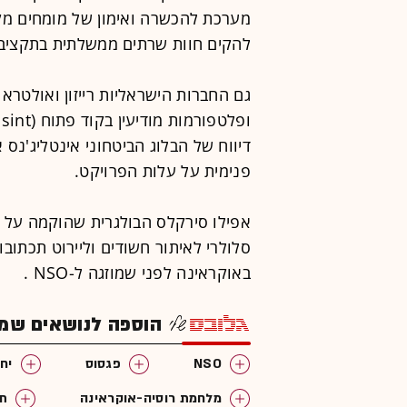
מערכת להכשרה ואימון של מומחים מקו
להקים חוות שרתים ממשלתית בתקציב של עד 700 מיל
גם החברות הישראליות רייזון ואולטרא מ
דיווח של הבלוג הביטחוני אינטליג'נס 
פנימית על עלות הפרויקט.
אפילו סירקלס הבולגרית שהוקמה על יד
סלולרי לאיתור חשודים וליירוט תכתוב
באוקראינה לפני שמוזגה ל-NSO .
הוספה לנושאים שמענ
NSO
פגסוס
יחס
מלחמת רוסיה-אוקראינה
תו