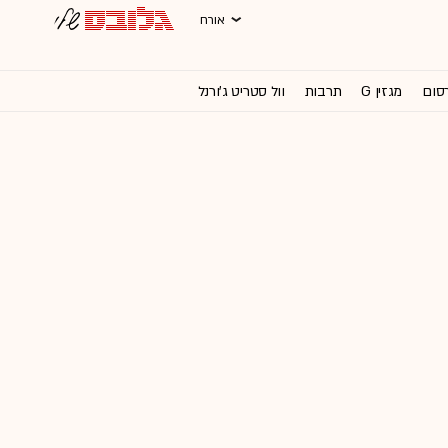
אורח
רסום
מגזין G
תרבות
וול סטריט ג'ורנל