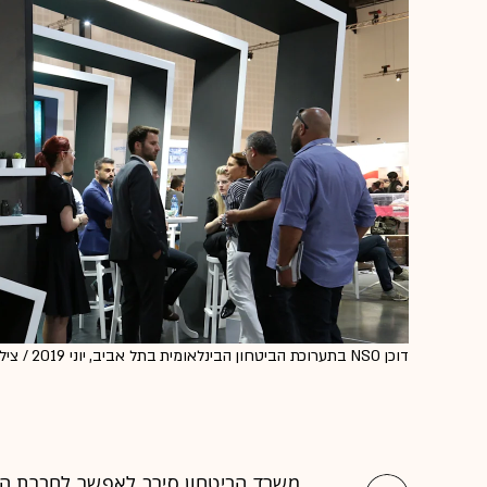
דוכן NSO בתערוכת הביטחון הבינלאומית בתל אביב, יוני 2019 / צילום: Reuters, Keren Manor
משרד הביטחון סירב לאפשר לחברת ה