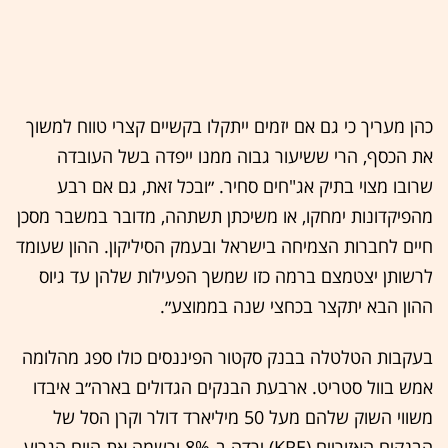
כהן מעריך כי גם אם יזמים ייתקלו בקשיים קצרי טווח למשוך
את הכסף, הרי ששיעור גבוה ממנו ייפדה בשל העובדה
שרובו מצוי בתיק אג"חים סחיר. ״ובכל זאת, גם אם רבע
מהפיקדונות ימחקו, או משיכתן תשתהה, מדובר במשבר מסכן
חיים לחברות הצמיחה בישראל ובעמק הסיליקון. ההון שעומד
לרשותן יצטמצם ברמה כזו שמשך הפעילות שלהן עד גיוס
ההון הבא יתקצר בכחצי שנה בממוצע״.
בעקבות הטלטלה בבנק סקטור הפיננסים כולו ספג מהלומה
אמש בוול סטריט. ארבעת הבנקים הגדולים בארה״ב איבדו
משווי השוק שלהם מעל 50 מיליארד דולר וקרן הסל של
הבנקים האזוריים (KRE) ירדה ב-8% ורשמה את היום הגרוע