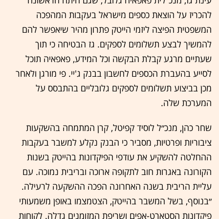
עינת גז, מנכ״לית פאפאיה גלובל, שגם היתה הראשונה
להכריז על הוצאת כספים מישראל בעקבות המהפכה
המשפטית הפיצה ליזמי הייטק פתרון מהיר שיאפשר להם
להמשיך לבצע תשלומים לספקים. גז הבטיחה כי תוך
שעתיים מרגע קבלת הבקשה וכל המידע, פאפאיה תוכל
לסייע בהעברת הכספים לחשבון בבנק ג'יי. פי מורגן ולאחר
מכן בביצוע תשלומים לספקים גלובליים בהתבסס על
המערכת שלה.
שחר כהן, מנכ״ל לוסיד קפיטל, קרן המתמחה בהשקעות
ציבוריות ופרטיות, מסביר כי הבנק נקלע למשבר בעקבות
ההחלטה להשקיע את עודפי הפיקדונות בהייטק בשנות
הקורונה באגרות חוב לתקופה ארוכה ובריבית נמוכה. עם
עליית הריבית בשנה האחרונה הפכה ההשקעה לרעילה.
״בנוסף, בשל המשבר בהייטק, הצטמצמו באופן משמעותי
פיקדונות הסטארט-אפים ושריפת המזומנים גדלה. לקוחות