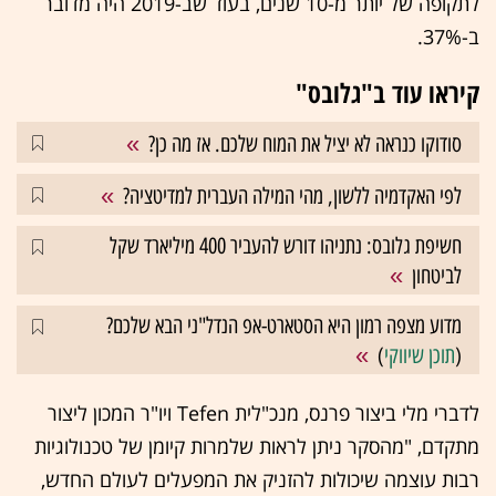
לתקופה של יותר מ-10 שנים, בעוד שב-2019 היה מדובר
ב-37%.
קיראו עוד ב"גלובס"
סודוקו כנראה לא יציל את המוח שלכם. אז מה כן?
לפי האקדמיה ללשון, מהי המילה העברית למדיטציה?
חשיפת גלובס: נתניהו דורש להעביר 400 מיליארד שקל
לביטחון
מדוע מצפה רמון היא הסטארט-אפ הנדל"ני הבא שלכם?
(
תוכן שיווקי
)
לדברי מלי ביצור פרנס, מנכ"לית Tefen ויו"ר המכון ליצור
מתקדם, "מהסקר ניתן לראות שלמרות קיומן של טכנולוגיות
רבות עוצמה שיכולות להזניק את המפעלים לעולם החדש,