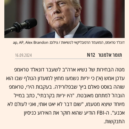
דונלד טראמפ, המועמד הרפובליקאי לנשיאות / צילום: ap, AP, Alex Brandon
תומר אלמגור
N12
16.09.2024
מטה הבחירות של נשיא ארה"ב לשעבר דונאלד טראמפ
עדכן אמש (א') כי יריות נשמעו מחוץ למועדון הגולף שבו הוא
שוהה בווסט פאלם ביץ' שבפלורידה. בעקבות הירי, טראמפ
הובהל למתחם מאובטח. "היו יריות בקרבתי", כתב במייל
מיוחד שיצא מטעמו, "שום דבר לא יאט אותי, ואני לעולם לא
אכנע". ה-FBI הודיע שהוא חוקר את האירוע כניסיון
התנקשות.