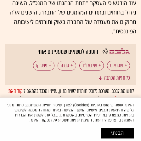
עוד הודגש כי העסקה "תחת הנהגתו של המנכ"ל, השיגה
גידול ברווחים ובתזרים המזומנים של החברה. הישגים אלה
מחזקים את מעמדה של החברה בשוק ותורמים ליציבותה
הפיננסית".
הוספה לנושאים שמעניינים אותי
שטראוס
שי באב"ד
סברה
פפסיקו
כל תגיות הכתבה
דיבידנד
מענקים
בונוס
שכר בכירים
לתשומת לבכם: מערכת גלובס חותרת לשיח מגוון, ענייני ומכבד בהתאם ל
קוד האתי
המופיע
בדו"ח האמון
לפיו אנו פועלים. ביטויי אלימות, גזענות, הסתה או כל שיח
תוספת שכר
בלתי הולם אחר מסוננים בצורה
אוטומטית
ולא יפורסמו באתר.
האתר עושה שימוש בעוגיות (Cookies) לצורך שיפור חוויית המשתמש, ניתוח נתוני
גלישה והתאמת תכנים אישית. המשך הגלישה באתר מהווה הסכמה לשימוש
בעוגיות כמפורט
במדיניות הפרטיות
. באפשרותך, בכל עת, לשנות את הגדרות
העוגיות בדפדפן. לידיעתך, חסימת עוגיות תשפיע על תפקוד האתר.
הבנתי