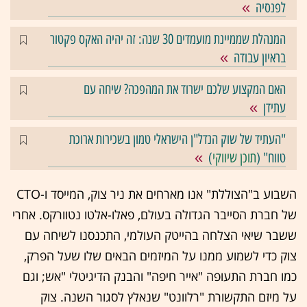
לפנסיה
המנהלת שממיינת מועמדים 30 שנה: זה יהיה האקס פקטור
בראיון עבודה
האם המקצוע שלכם ישרוד את המהפכה? שיחה עם
עתידן
"העתיד של שוק הנדל"ן הישראלי טמון בשכירות ארוכת
טווח" (
תוכן שיווקי
)
השבוע ב"הצוללת" אנו מארחים את ניר צוק, המייסד ו-CTO
של חברת הסייבר הגדולה בעולם, פאלו-אלטו נטוורקס. אחרי
ששבר שיאי הצלחה בהייטק העולמי, התכנסנו לשיחה עם
צוק כדי לשמוע ממנו על המיזמים הבאים שלו שעל הפרק,
כמו חברת התעופה "אייר חיפה" והבנק הדיגיטלי "אש; וגם
על מיזם התקשורת "רלוונט" שנאלץ לסגור השנה. צוק