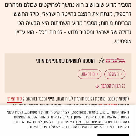
מסביר מדוע שוב ושוב הוא נמשך לפרויקטים שכולם ממהרים
להספיד, מנתח את המצב בהייטק הישראלי, כולל החשש
מבריחת מוחות; מסביר מדוע השחיתות היא הבעיה הכי
גדולה של ישראל ומסביר מדוע - למרות הכל - הוא עדיין
אופטימי.
הוספה לנושאים שמעניינים אותי
הצוללת
פודקאסט
כל תגיות הכתבה
לתשומת לבכם: מערכת גלובס חותרת לשיח מגוון, ענייני ומכבד בהתאם ל
קוד האתי
המופיע
בדו"ח האמון
לפיו אנו פועלים. ביטויי אלימות, גזענות, הסתה או כל שיח
בלתי הולם אחר מסוננים בצורה
אוטומטית
ולא יפורסמו באתר.
האתר עושה שימוש בעוגיות (Cookies) לצורך שיפור חוויית המשתמש, ניתוח נתוני
גלישה והתאמת תכנים אישית. המשך הגלישה באתר מהווה הסכמה לשימוש
בעוגיות כמפורט
במדיניות הפרטיות
. באפשרותך, בכל עת, לשנות את הגדרות
העוגיות בדפדפן. לידיעתך, חסימת עוגיות תשפיע על תפקוד האתר.