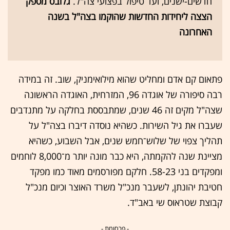
חדשים-ישנים, ועד טיפול בפצועי צה"ל.
גלובס מספק
הצצה ליחידות החדשות שהוקמו בצה"ל בשנה
האחרונה
פתאום קם אדם ומחליט שהוא מילואימניק, שוב. זה במידה
רבה סיפורה של אוגדה 96, המזרחית, האוגדה הראשונה
שצה"ל מקים זה 46 שנים, שמתבססת בחלקה על מתנדבים
שעברו את גיל השירות. כשהיא נוסדה דיברו בצה"ל על
תהליך צפוי של שלוש־חמש שנים, אבל השבוע, כשהיא
מציינת שנה להקמתה, היא כבר מונה יותר מ־8,000 לוחמים
ומפקדים בני 58-23. חלקם מפורסמים מאוד כמו מפקד
חטיבת יהונתן, לשעבר מנכ"ל משרד האוצר וכיום מנכ"ל
קבוצת שטראוס שי באב"ד.
- פרסומת -