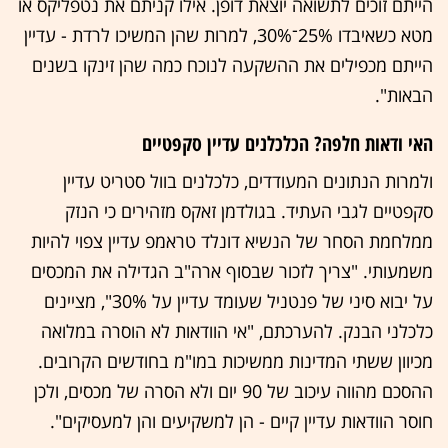
הייתם זוכים לתשואה יוצאת דופן. אילו קניתם את נטפליקס או
מטא כשאיבדו 25%־30%, למרות שהן המשיכו לרדת - עדיין
הייתם מכפילים את ההשקעה לנוכח כמה שהן זינקו בשנים
הבאות".
האי ודאות חלפה? הכלכלנים עדיין סקפטיים
ולמרות הנתונים המעודדים, כלכלנים בוול סטריט עדיין
סקפטיים לגבי העתיד. בגולדמן זאקס מזהירים כי הנזק
ממלחמת הסחר של הנשיא דונלד טראמפ עדיין צפוי להיות
משמעותי. "צריך לזכור שבסוף ארה"ב הגדילה את המכסים
על יבוא סיני של פנטניל שעומד עדיין על 30%", מציינים
כלכלני הבנק. להערכתם, "אי הוודאות לא הוסרה במלואה
מכיוון ששתי המדינות ממשיכות במו"מ בחודשים הקרובים.
ההסכם מהווה עיכוב של 90 יום ולא הסרה של מכסים, ולכן
חוסר הוודאות עדיין קיים - הן למשקיעים והן למעסיקים".