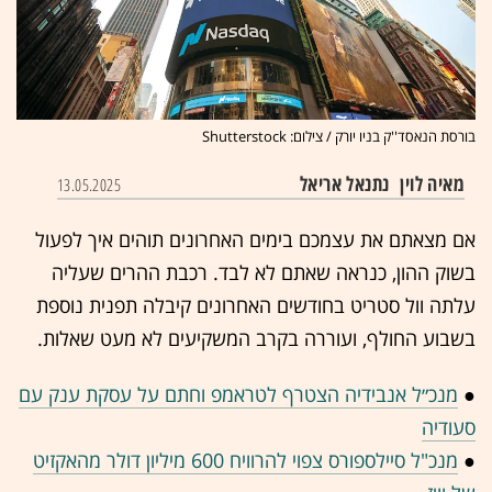
בורסת הנאסד''ק בניו יורק / צילום: Shutterstock
מאיה לוין
נתנאל אריאל
13.05.2025
אם מצאתם את עצמכם בימים האחרונים תוהים איך לפעול
בשוק ההון, כנראה שאתם לא לבד. רכבת ההרים שעליה
עלתה וול סטריט בחודשים האחרונים קיבלה תפנית נוספת
בשבוע החולף, ועוררה בקרב המשקיעים לא מעט שאלות.
●
מנכ״ל אנבידיה הצטרף לטראמפ וחתם על עסקת ענק עם
סעודיה
●
מנכ"ל סיילספורס צפוי להרוויח 600 מיליון דולר מהאקזיט