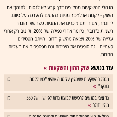
מנהלי ההשקעות ממליצים דרך קבע לא לנסות "לתזמן" את
השוק - לקנות או למכור מניות בהתאם להערכה על כיוונו.
לדוגמה, אם הייתם מוכרים את המניות כשהשוק הוגדר
רשמית כ"דובי", כלומר אחרי נפילה של 20%, וקונים רק אחרי
עלייה של 20% ויציאה מהשוק הדובי, הייתם מפסידים
פעמיים - גם סופגים את הירידות וגם מפספסים את העליות
החדות.
עוד בנושא
שוק ההון והשקעות
מנהל ההשקעות שממליץ על מניה שהיא "כמו לקנות
בונקר"
גד זאבי במגעים לרכישת קבוצת גדות לפי שווי של 550
מיליון דולר
בגיל 26 היא מתחזקת תיק השקעות וקריירה פיננסית,