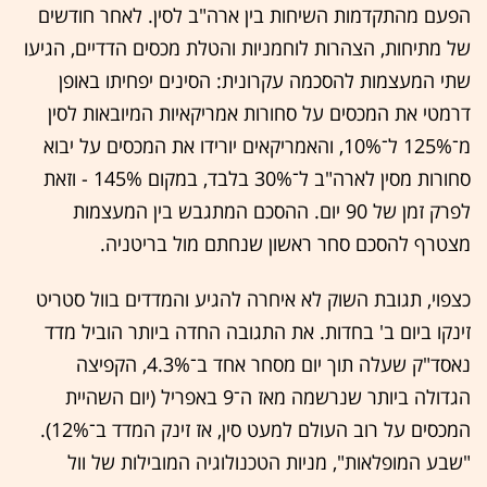
הפעם מהתקדמות השיחות בין ארה"ב לסין. לאחר חודשים
של מתיחות, הצהרות לוחמניות והטלת מכסים הדדיים, הגיעו
שתי המעצמות להסכמה עקרונית: הסינים יפחיתו באופן
דרמטי את המכסים על סחורות אמריקאיות המיובאות לסין
מ־125% ל־10%, והאמריקאים יורידו את המכסים על יבוא
סחורות מסין לארה"ב ל־30% בלבד, במקום 145% - וזאת
לפרק זמן של 90 יום. ההסכם המתגבש בין המעצמות
מצטרף להסכם סחר ראשון שנחתם מול בריטניה.
כצפוי, תגובת השוק לא איחרה להגיע והמדדים בוול סטריט
זינקו ביום ב' בחדות. את התגובה החדה ביותר הוביל מדד
נאסד"ק שעלה תוך יום מסחר אחד ב־4.3%, הקפיצה
הגדולה ביותר שנרשמה מאז ה־9 באפריל (יום השהיית
המכסים על רוב העולם למעט סין, אז זינק המדד ב־12%).
"שבע המופלאות", מניות הטכנולוגיה המובילות של וול