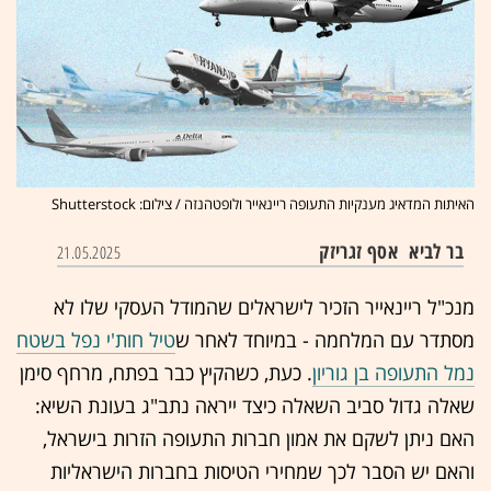
האיתות המדאיג מענקיות התעופה ריינאייר ולופטהנזה / צילום: Shutterstock
בר לביא
אסף זגריזק
21.05.2025
מנכ"ל ריינאייר הזכיר לישראלים שהמודל העסקי שלו לא
מסתדר עם המלחמה - במיוחד לאחר ש
טיל חות'י נפל בשטח
נמל התעופה בן גוריון
. כעת, כשהקיץ כבר בפתח, מרחף סימן
שאלה גדול סביב השאלה כיצד ייראה נתב"ג בעונת השיא:
האם ניתן לשקם את אמון חברות התעופה הזרות בישראל,
והאם יש הסבר לכך שמחירי הטיסות בחברות הישראליות