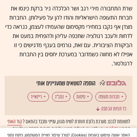
שרת התחבורה מירי רגב ושר הכלכלה ניר ברקת כינסו את
חברות התעופה הישראליות והודו להן על פעילותן. החברות
מצדן אף נקבו במחירי מקסימום שהעמידו לעצמן, כנראה כדי
לדחות ולעכב רגולציה שתכפה עליהן ולהפחית במעט את
הביקורת הציבורית. עם זאת, גורמים בענף מדגישים כי זו
אפילו לא מחווה כשמדובר במערכת יחסים בין החברות
לרגולטור.
הוספה לנושאים שמעניינים אותי
חברות תעופה
טיסות
נתב"ג
ריינאייר
כל תגיות הכתבה
לופטהנזה
דלתא איירליינס
המומלצות
לתשומת לבכם: מערכת גלובס חותרת לשיח מגוון, ענייני ומכבד בהתאם ל
קוד האתי
המופיע
בדו"ח האמון
לפיו אנו פועלים. ביטויי אלימות, גזענות, הסתה או כל שיח
בלתי הולם אחר מסוננים בצורה
אוטומטית
ולא יפורסמו באתר.
האתר עושה שימוש בעוגיות (Cookies) לצורך שיפור חוויית המשתמש, ניתוח נתוני