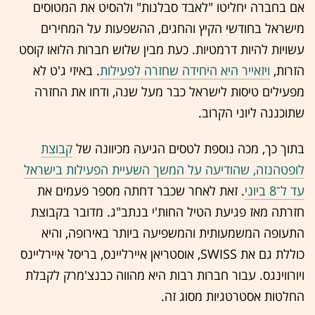
אם בחברה יחליטו "לאבד סבלנות" ולהסיט את המטוסים
מישראל בחודשי הקיץ והחגים, ההשפעות על המחירים
עשויות להיות דרמטיות. כעת מבין שלוש חברות הלואו קוסט
הזרות,
ויזאייר היא היחידה שחזרה לפעילות
. באיזי ג'ט לא
מפעילים טיסות לישראל כבר מעל שנה, ודחו את החזרה
שתוכננה ליוני הקרוב.
בתוך כך, מכה נוספת לטסים הגיעה מכיוונה של
קבוצת
לופטהנזה, שהודיעה על המשך השעיית הפעילות בישראל
עד ל־8 ביוני
. זאת לאחר שכבר דחתה מספר פעמים את
חזרתה מאז פגיעת הטיל החות'י בנתב"ג. מדובר בקבוצת
התעופה המשמעותית והמשפיעה ביותר באירופה, והיא
כוללת גם את SWISS, אוסטריאן איירליינס, בריסל איירליינס
ויורווינגס. עבור חברות רבות היא מהווה כבנצ'מרק לקבלת
החלטות אסטרטגיות מסוג זה.