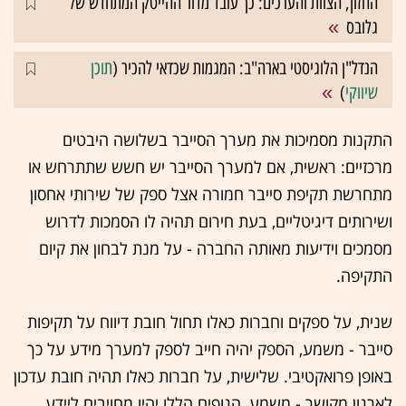
החזון, הצוות והערכים: כך עובד מדור ההייטק המתחדש של
גלובס
הנדל"ן הלוגיסטי בארה"ב: המגמות שכדאי להכיר (
תוכן
שיווקי
)
התקנות מסמיכות את מערך הסייבר בשלושה היבטים
מרכזיים: ראשית, אם למערך הסייבר יש חשש שתתרחש או
מתחרשת תקיפת סייבר חמורה אצל ספק של שירותי אחסון
ושירותים דיגיטליים, בעת חירום תהיה לו הסמכות לדרוש
מסמכים וידיעות מאותה החברה - על מנת לבחון את קיום
התקיפה.
שנית, על ספקים וחברות כאלו תחול חובת דיווח על תקיפות
סייבר - משמע, הספק יהיה חייב לספק למערך מידע על כך
באופן פרואקטיבי. שלישית, על חברות כאלו תהיה חובת עדכון
לארגון מקושר - משמע, הגופים הללו יהיו מחויבים ליידע