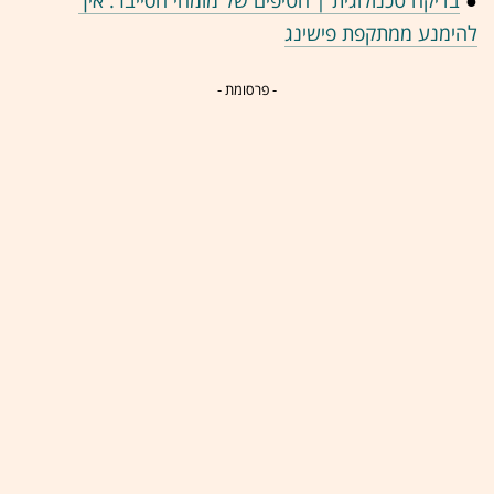
●
בדיקה טכנולוגית | הטיפים של מומחי הסייבר: איך
להימנע ממתקפת פישינג
- פרסומת -