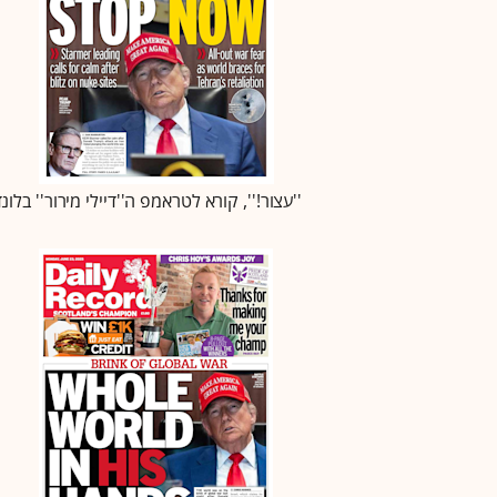
''עצור!'', קורא לטראמפ ה''דיילי מירור'' בלונד