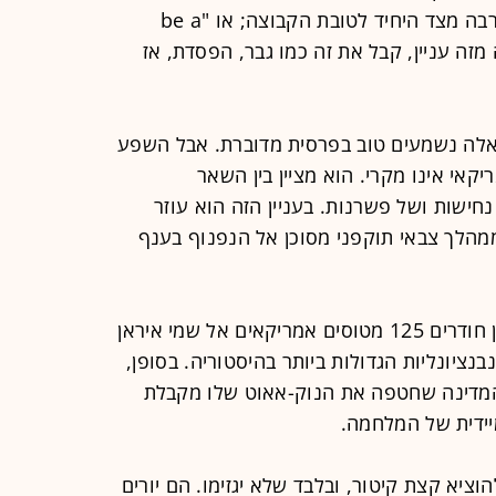
one for the team", שמשמעותו הקרבה מצד היחיד לטובת הקבוצה; או "be a
זה עניין, קבל את זה כמו גבר, הפסדת, אז
אלה נשמעים טוב בפרסית מדוברת. אבל השפע
אי אינו מקרי. הוא מציין בין השאר
ישות ושל פשרנות. בעניין הזה הוא עוזר
הלך צבאי תוקפני מסוכן אל הנפנוף בענף
זה מה שקרה בתוך 72 שעות: בתחילתן חודרים 125 מטוסים אמריקאים אל שמי איראן
נציונליות הגדולות ביותר בהיסטוריה. בסופן,
מדינה שחטפה את הנוק-אאוט שלו מקבלת
ידית של המלחמה.
יא קצת קיטור, ובלבד שלא יגזימו. הם יורים