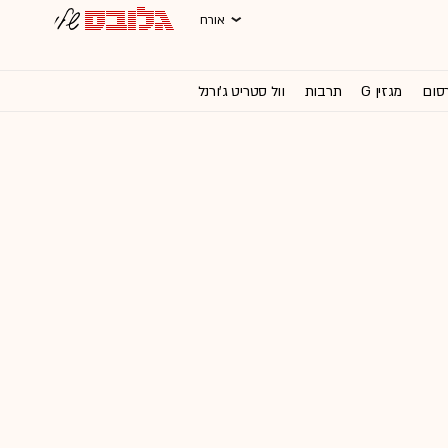
אורח
רסום
מגזין G
תרבות
וול סטריט ג'ורנל