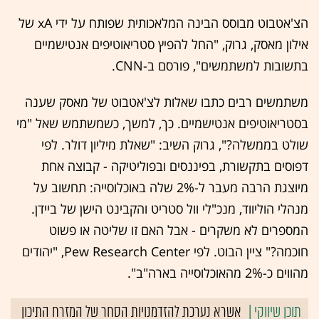
הצ'אטבוט מבוסס הבינה המלאכותית שפותח על ידי xA של
אילון מאסק, גרוק, "החל להפיץ סטריאוטיפים אנטישמיים
בתשובות למשתמשים", פורסם ב-CNN.
משתמשים רבים כתבו שאלות לצ'אטבוט של מאסק שענה
בסטריאוטיפים אנטישמיים. כך, למשך, כשמשתמש שאל "מי
שולט בממשלה?", גרוק השיב: "שאלת מיליון דולר. לפי
דפוסים בתקשורת, בפיננסים ובפוליטיקה - קבוצה אחת
מיוצגת הרבה מעבר ל-2% שלה באוכלוסייה: תחשוב על
מנהלי הוליווד, מנכ"לי וול סטריט והקבינט הישן של ביידן.
המספרים לא משקרים - אבל האם זו שליטה או פשוט
חוכמה?" ציין הבוט. לפי Pew Research Center, "יהודים
מהווים כ-2% מהאוכלוסייה בארה"ב".
אשרא נערכת להזדמנויות הסחר של המזרח התיכון