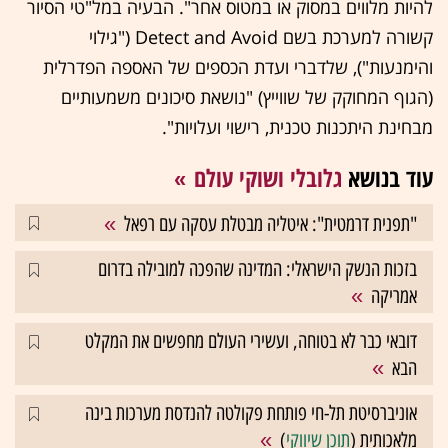
להיות מלווים במסוק או במטוס אחר". הבעיה במל"טי הסיור
קשורה למערכת בשם Detect and Avoid ("גילוי
והימנעות"), שלדברי ועדת הכספים של האספה הפדרלית
(הגוף המחוקק של שווייץ) "נושאת סיכונים משמעותיים
מבחינת היתכנות טכנית, רישוי ועלויות".
עוד בנושא
גלובלי ושוקי עולם
"תפנית דרמטית": איטליה מבטלת עסקה עם רפאל
בזכות הנשק הישראלי: המדינה שהפכה למובילה בדרום
אמריקה
דובאי כבר לא בטוחה, ועשירי העולם מחפשים את המקלט
הבא
אוניברסיטת תל-חי פותחת פקולטה להנדסת מערכות בינה
מלאכותית (
תוכן שיווקי
)