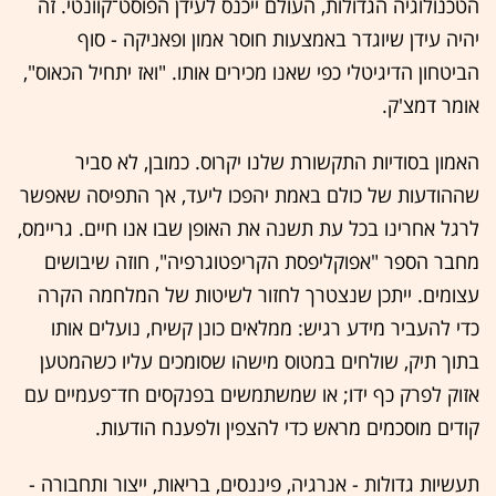
הטכנולוגיה הגדולות, העולם ייכנס לעידן הפוסט־קוונטי. זה
יהיה עידן שיוגדר באמצעות חוסר אמון ופאניקה - סוף
הביטחון הדיגיטלי כפי שאנו מכירים אותו. "ואז יתחיל הכאוס",
אומר דמצ'ק.
האמון בסודיות התקשורת שלנו יקרוס. כמובן, לא סביר
שההודעות של כולם באמת יהפכו ליעד, אך התפיסה שאפשר
לרגל אחרינו בכל עת תשנה את האופן שבו אנו חיים. גריימס,
מחבר הספר "אפוקליפסת הקריפטוגרפיה", חוזה שיבושים
עצומים. ייתכן שנצטרך לחזור לשיטות של המלחמה הקרה
כדי להעביר מידע רגיש: ממלאים כונן קשיח, נועלים אותו
בתוך תיק, שולחים במטוס מישהו שסומכים עליו כשהמטען
אזוק לפרק כף ידו; או שמשתמשים בפנקסים חד־פעמיים עם
קודים מוסכמים מראש כדי להצפין ולפענח הודעות.
תעשיות גדולות - אנרגיה, פיננסים, בריאות, ייצור ותחבורה -