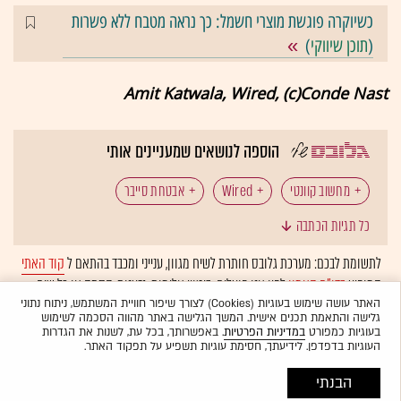
כשיוקרה פוגשת מוצרי חשמל: כך נראה מטבח ללא פשרות
(
תוכן שיווקי
)
Amit Katwala, Wired, (c)Conde Nast
הוספה לנושאים שמעניינים אותי
מחשוב קוונטי
Wired
אבטחת סייבר
כל תגיות הכתבה
לתשומת לבכם: מערכת גלובס חותרת לשיח מגוון, ענייני ומכבד בהתאם ל
קוד האתי
המופיע
בדו"ח האמון
לפיו אנו פועלים. ביטויי אלימות, גזענות, הסתה או כל שיח
בלתי הולם אחר מסוננים בצורה
אוטומטית
ולא יפורסמו באתר.
האתר עושה שימוש בעוגיות (Cookies) לצורך שיפור חוויית המשתמש, ניתוח נתוני
גלישה והתאמת תכנים אישית. המשך הגלישה באתר מהווה הסכמה לשימוש
בעוגיות כמפורט
במדיניות הפרטיות
. באפשרותך, בכל עת, לשנות את הגדרות
העוגיות בדפדפן. לידיעתך, חסימת עוגיות תשפיע על תפקוד האתר.
הבנתי