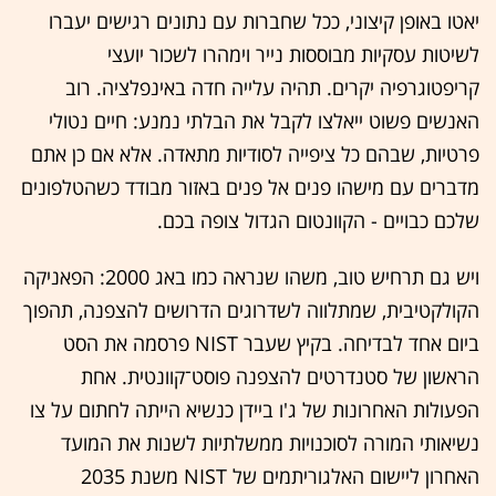
יאטו באופן קיצוני, ככל שחברות עם נתונים רגישים יעברו
לשיטות עסקיות מבוססות נייר וימהרו לשכור יועצי
קריפטוגרפיה יקרים. תהיה עלייה חדה באינפלציה. רוב
האנשים פשוט ייאלצו לקבל את הבלתי נמנע: חיים נטולי
פרטיות, שבהם כל ציפייה לסודיות מתאדה. אלא אם כן אתם
מדברים עם מישהו פנים אל פנים באזור מבודד כשהטלפונים
שלכם כבויים - הקוונטום הגדול צופה בכם.
ויש גם תרחיש טוב, משהו שנראה כמו באג 2000: הפאניקה
הקולקטיבית, שמתלווה לשדרוגים הדרושים להצפנה, תהפוך
ביום אחד לבדיחה. בקיץ שעבר NIST פרסמה את הסט
הראשון של סטנדרטים להצפנה פוסט־קוונטית. אחת
הפעולות האחרונות של ג'ו ביידן כנשיא הייתה לחתום על צו
נשיאותי המורה לסוכנויות ממשלתיות לשנות את המועד
האחרון ליישום האלגוריתמים של NIST משנת 2035