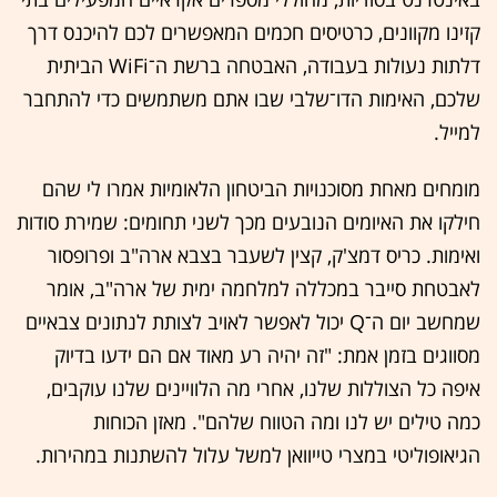
קזינו מקוונים, כרטיסים חכמים המאפשרים לכם להיכנס דרך
דלתות נעולות בעבודה, האבטחה ברשת ה־WiFi הביתית
שלכם, האימות הדו־שלבי שבו אתם משתמשים כדי להתחבר
למייל.
מומחים מאחת מסוכנויות הביטחון הלאומיות אמרו לי שהם
חילקו את האיומים הנובעים מכך לשני תחומים: שמירת סודות
ואימות. כריס דמצ'ק, קצין לשעבר בצבא ארה"ב ופרופסור
לאבטחת סייבר במכללה למלחמה ימית של ארה"ב, אומר
שמחשב יום ה־Q יכול לאפשר לאויב לצותת לנתונים צבאיים
מסווגים בזמן אמת: "זה יהיה רע מאוד אם הם ידעו בדיוק
איפה כל הצוללות שלנו, אחרי מה הלוויינים שלנו עוקבים,
כמה טילים יש לנו ומה הטווח שלהם". מאזן הכוחות
הגיאופוליטי במצרי טייוואן למשל עלול להשתנות במהירות.