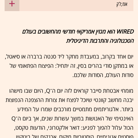
אמ;לק
WIRED הוא מגזין אמריקאי חודשי מהחשובים בעולם
הטכנולוגיה והתרבות הדיגיטלית
יום אחד בקרוב, במעבדת מחקר ליד סנטה ברברה או סיאטל,
או במתקן סודי בהרים בסין, זה יתחיל: הפיצוח הפתאומי של
סודות העולם, הסודות שלכם.
מומחי אבטחת סייבר קוראים לזה יום ה־Q, היום שבו מישהו
יבנה מחשב קוונטי שיוכל לפצח את צורות ההצפנה הנפוצות
ביותר. אלגוריתמים מתמטיים מורכבים שמרו על המידע
האינטימי של האנושות במשך עשרות שנים, אך ביום ה־Q
הכול עלול להפוך לפגיע: דואר אלקטרוני, הודעות טקסט,
פוסטים אנונימיים, היסטוריות מיקום, ארנקים של ביטקוין,