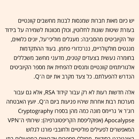
יש כיום מאות חברות שמנסות לבנות מחשבים קוונטיים
בעזרת שיטות שונות לחלוטין, וכולן מכוונות לשמירה על בידוד
של הקיוביטים מהסביבה: מעגלים מוליכי־על, יונים כלואים,
מגנטים מולקולריים, ננו־כדורי פחמן. בעוד ההתקדמות
בחומרה נעשית בצעדים קטנים, מדעני מחשב משכללים
אלגוריתמים קוונטיים ומנסים להפחית את מספר הקיוביטים
הנדרש להפעלתם. כל צעד מקרב את יום ה־Q.
אלה חדשות רעות לא רק עבור קידוד RSA, אלא גם עבור
מערכות רבות אחרות שיהיו פגיעות ביום ה־Q. יועץ האבטחה
רוג'ר א' גריימס מונה כמה מהן בספרו Cryptography
Apocalypse (אפוקליפסת הקריפטוגרפיה): שירותי ה־VPN
המאפשרים לפעילים פוליטיים ולחובבי פורנו לגלוש
באינטרנט בסודיות, מחוללי מספרים אקראיים המפעילים בתי