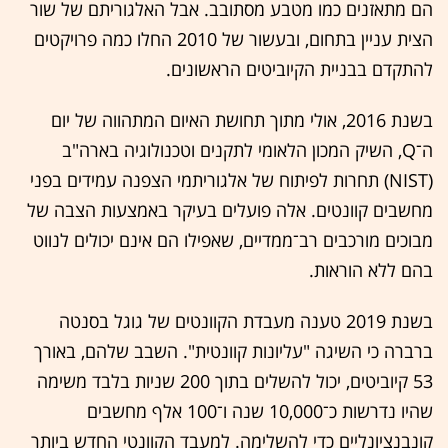
הם מתאזנים כמו מטבע מסתובב. אבל האלגוריתם של שור
הצית עניין בתחום, ובעשור של 2010 החלו כמה פרויקטים
להתקדם בבניית הקיוביטים הראשונים.
בשנת 2016, אולי מתוך תחושת האיום המתהווה של יום
ה־Q, השיק המכון הלאומי לתקנים וטכנולוגיה בארה"ב
(NIST) תחרות לפיתוח של אלגוריתמי הצפנה עמידים בפני
מחשבים קוונטים. אלה פועלים בעיקר באמצעות הצבה של
מבוכים מורכבים רב־ממדיים, שאפילו הם אינם יכולים לנווט
בהם ללא הוראות.
בשנת 2019 טענה מעבדת הקוונטים של גוגל בסנטה
ברברה כי השיגה "עליונות קוונטית". השבב שלהם, באורך
53 קיוביטים, יכול להשלים בתוך 200 שניות בלבד משימה
שהיו נדרשות כ־10,000 שנה ו־100 אלף מחשבים
קונבנציונליים כדי להשלימה. למעבד הקוונטי החדש ביותר