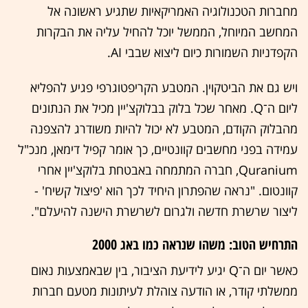
מחברות הטכנולוגיה האמריקאיות שתגיע ראשונה אל
המחשב המיוחל, הממשל יוכל להחיל עליה את הבקרות
הקפדניות השמורות כיום ליצוא שבבי AI.
ויש גם את הביטקוין. המטבע הקריפטוגרפי פגיע להפליא
ליום ה־Q. מאחר שכל בלוק בבלוקצ'יין מכיל את הנתונים
מהבלוק הקודם, המטבע לא יכול להיות משודרג להצפנה
עמידה בפני מחשבים קוונטיים, כך אומר קפיל דימאן, מנכ"ל
Quranium, חברה המתמחה באבטחת בלוקצ'יין אחרי
קוונטום. "נראה שהפתרון היחיד לכך הוא 'פיצול קשיח' -
ליצור שרשרת חדשה ולגרום לשרשרת הישנה להיעלם".
התרחיש הטוב: משהו שנראה כמו באג 2000
כאשר יום ה־Q יגיע לידיעת הציבור, בין שבאמצעות נאום
ממשלתי קודר, או הודעה צוהלת לעיתונות מטעם חברות