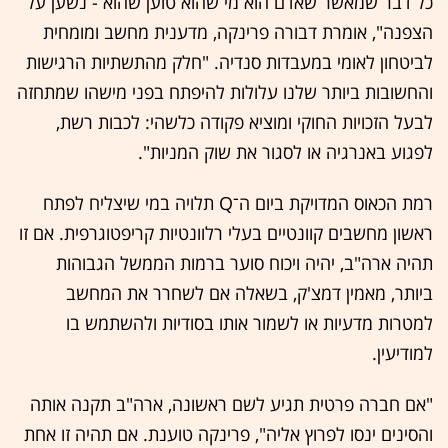
כל דבר שמאשר שאדם הוא מי שהוא טוען שהוא - נשען על
הצפנה", אומרת דבורה פרינקה, מדענית מחשב ומומחית
לביטחון לאומי במעבדות סנדיה. "חלק מהתשתיות הרגישות
והחשובות ביותר שלנו עלולות להיפתח בפני מישהו שמתחזה
לבעל הזכויות החוקי ומוציא פקודה כלשהי: לכבות רשת,
לפגוע באנרגיה או לסגור את שוק המניות".
רמת הכאוס המדויקת ביום ה־Q תלויה במי שיצליח לפתח
ראשון מחשבים קוונטיים בעלי רלוונטיות קריפטוגרפית. אם זו
תהיה ארה"ב, יהיה ויכוח סוער ברמות הממשל הגבוהות
ביותר, מאמין דמצ'ק, בשאלה אם לשחרר את המחשב
למטרות מדעיות או לשמור אותו בסודיות ולהשתמש בו
למודיעין.
"אם חברה פרטית תגיע לשם ראשונה, ארה"ב תקנה אותה
והסינים ינסו לפרוץ אליה", פרינקה טוענת. אם תהיה זו אחת