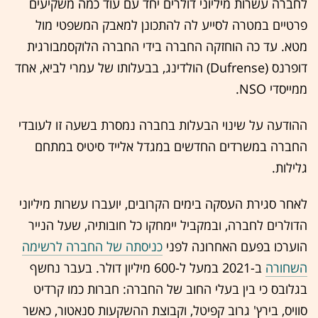
לחברה עשרות מיליוני דולרים יחד עם עוד כמה משקיעים
פרטיים במטרה לסייע לה להתכונן למאבק המשפטי מול
מטא. עד כה הוחזקה החברה בידי החברה הלוקסמבורגית
דופרנס (Dufrense) הולדינג, בבעלותו של עמרי לביא, אחד
ממייסדי NSO.
ההודעה על שינוי הבעלות בחברה נמסרת בשעה זו לעובדי
החברה במשרדים החדשים במגדל אלייד סיטיס במתחם
גלילות.
לאחר סגירת העסקה בימים הקרובים, יועברו עשרות מיליוני
הדולרים לחברה, ובמקביל יימחקו כל חובותיה, שעל הנייר
הוערכו בפעם האחרונה לפני
כניסתה של החברה לרשימה
השחורה
ב-2021 במעל ל-600 מיליון דולר. בעבר נחשף
בגלובס כי בין בעלי החוב של החברה: חברות כמו קרדיט
סוויס, בירץ' גרוב קפיטל, וקבוצת ההשקעות סנאטור, כאשר