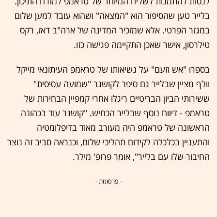
לנסות להתמנות לשליח המיוחד של טראמפ למזרח התיכון.
בלייר טען שהסיפור הוא "המצאה" ושהוא עובד למען שלום
במגזר הפרטי. אלא שמזכיר המדינה של ארה"ב דאז, רקס
טילרסון, אישר שאכן התקיימה פגישה כזו.
בספרו "אש וזעם" על נשיאותו של טראמפ העיתונאי מייקל
וולף מציין שבלייר גם סיפר לקושנר "שמועה עסיסית"
ששירותי הביון הבריטיים ריגלו אחרי קמפיין הבחירות של
טראמפ - דיווח נוסף שבלייר הכחיש. "קושנר עוד בכהונה
הראשונה של טראמפ היה מעורב מאוד בדיפלומטיה
והתעניין בכלכלה לקידום תהליכי שלום, וכנראה סביב זה נוצר
החיבור שלו עם בלייר", אומר פרופ' מילר.
- פרסומת -