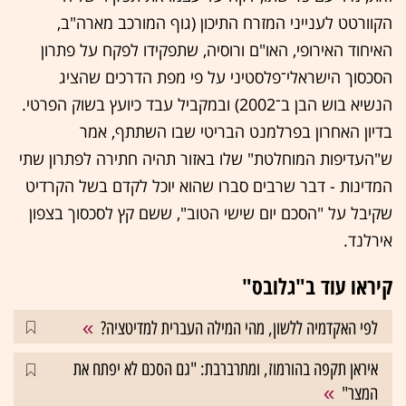
הקוורטט לענייני המזרח התיכון (גוף המורכב מארה"ב,
האיחוד האירופי, האו"ם ורוסיה, שתפקידו לפקח על פתרון
הסכסוך הישראלי־פלסטיני על פי מפת הדרכים שהציג
הנשיא בוש הבן ב־2002) ובמקביל עבד כיועץ בשוק הפרטי.
בדיון האחרון בפרלמנט הבריטי שבו השתתף, אמר
ש"העדיפות המוחלטת" שלו באזור תהיה חתירה לפתרון שתי
המדינות - דבר שרבים סברו שהוא יוכל לקדם בשל הקרדיט
שקיבל על "הסכם יום שישי הטוב", ששם קץ לסכסוך בצפון
אירלנד.
קיראו עוד ב"גלובס"
לפי האקדמיה ללשון, מהי המילה העברית למדיטציה?
איראן תקפה בהורמוז, ומתרברבת: "גם הסכם לא יפתח את
המצר"