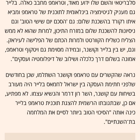
סלבריטאי והשם שלו ידוע מאוד, וטראמפ מחבב כאלה. בלייר
גם מעניק לגיטימציה בינלאומית לתוכנית של טראמפ ומביא
איתו רקורד בהשכנת שלום: גם 'הסכם יום שישי הטוב' וגם
ניסיונות להשכנת שלום במזרח התיכון, למרות שהוא לא ממש
הצליח כשליח הקוורטט ולמרות הכתם של הפלישה לעיראק.
וגם, יש בין בלייר וקושנר, ובמידה מסוימת גם ויטקוף וטראמפ,
אמונה בשלום דרך כלכלה ושילוב של דיפלומטיה ועסקים".
נראה שהקשרים עם טראמפ וקושנר השתלמו, שכן בחודשים
שלפני חתימת העסקה בין ישראל לחמאס בלייר היה מעורב
בשיחות עם קושנר, השר רון דרמר והנשיא עצמו. לא מפתיע,
אם כן, שבתגובתו הרשמית להצגת תוכנית טראמפ בלייר
כינה אותה "הסיכוי הטוב ביותר לסיים את המלחמה
בת־השנתיים".