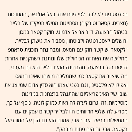
הפלסטינים לא לבד. לפי דיווח אחד באל־אח'באר, המתווכות
(מצרים, קטאר וטורקיה) מסתייגות ממילוי תפקידו של בלייר
בניהול הרצועה. ד"ר אריאל אדמוני, חוקר קטאר במכון
ירושלים לאסטרטגיה ולביטחון, מסביר את גישתן לבלייר.
"לקטאר יש קשר חזק עם חמאס, ומבחינתה תוכנית טראמפ
מחלישה את האחיזה הניהולית שלו ונותנת לשחקניות אחרות
דריסת רגל ברצועה. מהבחינה הזאת בלייר הוא גם מערבי,
מה שיצייר את קטאר כמי שממליכה מישהו שאינו חמאס
ואפילו לא פלסטיני, וגם בפני עצמו הוא סדין אדום שמייצג את
שובו של האימפריאליזם שהתנהל ברצחנות במדינות
מוסלמיות. זה יגרום לעזה להיראות כמו קולוניה. נוסף על כך,
מפריע לה שלפי הדיווחים היו לבלייר קשרים עסקיים עם
הממשלות בריאד ואבו דאבי. אמנם הוא גם הגן על המונדיאל
בקטאר, אבל זה היה פחות מובהק".