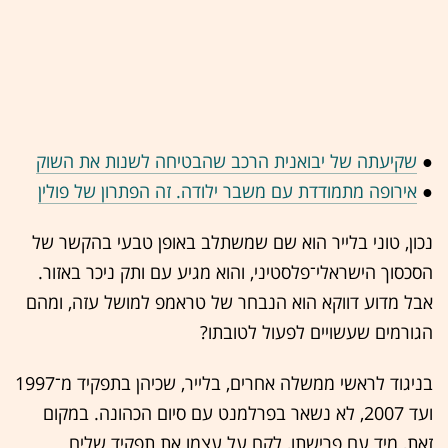
●
שקיעתה של יבואנית הרכב שהבטיחה לשנות את השוק
●
אירופה מתמודדת עם משבר ילודה. זה הפתרון של פולין
נכון, טוני בלייר הוא שם שמשתלב באופן טבעי בהקשר של
הסכסוך הישראלי־פלסטיני, והוא מגיע עם ותק ניכר באזור.
אבל מדוע דווקא הוא הנבחר של טראמפ למושל עזה, ומהם
הגורמים שעשויים לפעול לטובתו?
בניגוד לראשי ממשלה אחרים, בלייר, שכיהן בתפקיד מ־1997
ועד 2007, לא נשאר בפרלמנט עם סיום הכהונה. במקום
זאת, מיד עם פרישתו, לקח על עצמו את תפקיד שליח