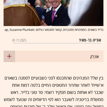
בלייר בשארם. המפרציות מתנגדות, קטאר תתגמש / צילום: ap, Suzanne Plunkett
אוריה בר-מאיר
01.11.2025
אמ;לק
בין שלל המנהיגים שהתכנסו לפני כשבועיים לפסגה בשארם
א־שייח' לאחר שחרור החטופים החיים בלטה דמות אחת
שכבר לא אוחזת בשום תפקיד רשמי: סר טוני בלייר. ראש
ממשלת בריטניה לשעבר הוא לפי הדיווחים זה שנועד לשמש
כמושל עזה הזמני, אם וכאשר שלב ב' של תוכנית טראמפ