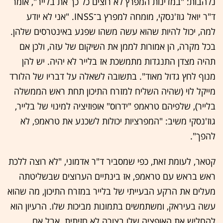
נלהבות: "במדינות המפרץ לא רוצים כל כך את בלייר", אומר
ד"ר יואל גוז'נסקי, מומחה למפרץ ב־INSS. "אני לא יודע
למה, יכול להיות שהוא עשה משהו שפגע באינטרסים שלהן.
בכל מקרה, הן אמורות לממן את השיקום של עזה, ולכן אם
תהיה מצדן התנגדות מתמשכת אז בלייר לא יהיה. יש להן
מנוף לחץ גדול מאוד". בתשובה לשאלה על דבריו של הלורד
מייקל לוי (שהיה השליח למזרח התיכון תחת ראש הממשלה
בלייר), שלפיהם טראמפ "ידרוס" אופוזיציה למינוי של בלייר,
גוז'נסקי משיב: "המפרציות יכולות לשכנע את טראמפ, לא
להפך".
קטאר, לעומת זאת, כפי שמסביר ד"ר אדמוני, "לא רוצה ללכת
ראש בראש עם טראמפ, אז בינתיים הערוצים שבשליטתה
מעלים את הרקע הבעייתי של בלייר במזרח התיכון, מה שהוא
עשה בעיראק, ומשתמשים בתמונות מביכות שלו. הרעיון הוא
להחליש את האופציה שלו בצורה לא חזיתית. אבל אם