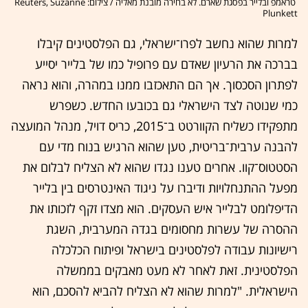
טראמפ ובלייר בפסגת שארם. לא בחירה מובנת מאליה / צילום: Reuters, Suzanne
Plunkett
למרות שהוא נחשב לפרו־ישראלי, גם הפלסטינים קיבלו
בברכה את הרעיון שאדם עם פרופיל כמו של בלייר יסייע
לפתרון הסכסוך. אך הם התאכזבו ממנו במהרה, והוא נראה
כמי שנוטה לצד הישראלי גם בכובעו החדש. כשפרש
מתפקידו כשליח הקוורטט ב־2015, כריס דויל, מנהל המועצה
להבנה ערבית־בריטית, טען שהוא הרגיש בנוח מדי עם
הסטטוס־קוו. אחרים טענו נגדו שהוא לא הצליח לבלום את
מפעל ההתנחלויות ודיברו על ניגוד האינטרסים בין בלייר
הדיפלומט לבלייר איש העסקים. הוא מצדו זקף לזכותו את
ההסרה של עשרות מחסומים בגדה המערבית, השגת
רישיונות עבודה לפלסטינים בישראל ופיתוח הכלכלה
הפלסטינית. זאת לאחר לא מעט מאבקים בממשלה
הישראלית. "למרות שהוא לא הצליח להביא להסכם, הוא