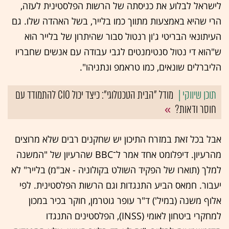
לישראל לבלוע את כניסתה של הרשות הפלסטינית לעזה,
הרי שהיא באמצעות מתווך כמו בלייר, בשל האהדה שלו. גם
העיתונאי הבריטי ג'ון רנטול סבור שהיתרון של בלייר הוא
ש"הוא די נטול סנטימנטים לגבי עבודה עם אנשים שחבריו
הליברלים שונאים, כמו טראמפ ונתניהו".
מודל "הבית הטכנולוגי": כיצד יכול CIO להתמודד עם
חוסר ודאות?
אבל בכל זאת במזרח התיכון יש שחקנים רבים שלא מרוצים
מהרעיון. דיפלומט אחד אמר ל־BBC שהרעיון של "המשנה
למלך (תוארו של הפקיד השולט בקולוניה - אב"מ) בלייר" לא
יעבור. חמאס הביע התנגדות וגם הרשות הפלסטינית. לפי
אלוף משנה (במיל') ד"ר עופר גוטרמן, חוקר בכיר במכון
למחקרי ביטחון לאומי (INSS), הפלסטינים התנגדו