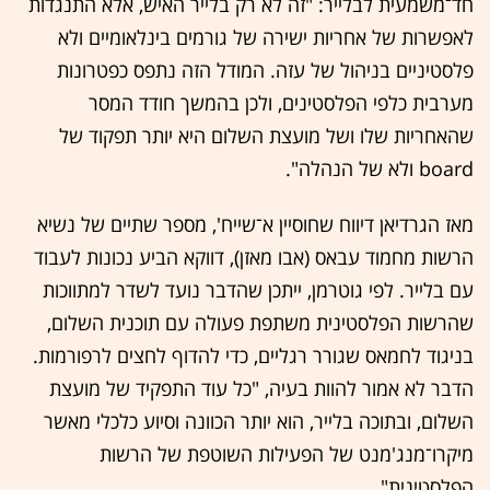
חד־משמעית לבלייר: "זה לא רק בלייר האיש, אלא התנגדות
לאפשרות של אחריות ישירה של גורמים בינלאומיים ולא
פלסטיניים בניהול של עזה. המודל הזה נתפס כפטרונות
מערבית כלפי הפלסטינים, ולכן בהמשך חודד המסר
שהאחריות שלו ושל מועצת השלום היא יותר תפקוד של
board ולא של הנהלה".
מאז הגרדיאן דיווח שחוסיין א־שייח', מספר שתיים של נשיא
הרשות מחמוד עבאס (אבו מאזן), דווקא הביע נכונות לעבוד
עם בלייר. לפי גוטרמן, ייתכן שהדבר נועד לשדר למתווכות
שהרשות הפלסטינית משתפת פעולה עם תוכנית השלום,
בניגוד לחמאס שגורר רגליים, כדי להדוף לחצים לרפורמות.
הדבר לא אמור להוות בעיה, "כל עוד התפקיד של מועצת
השלום, ובתוכה בלייר, הוא יותר הכוונה וסיוע כלכלי מאשר
מיקרו־מנג'מנט של הפעילות השוטפת של הרשות
הפלסטינית".