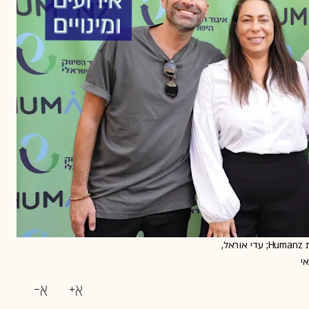
סיגלית הורן-גלפרין, מנכ''לית איגוד השיווק; לירן ליברמן, מנכ''ל סוכנות Humanz; עדי אוראל,