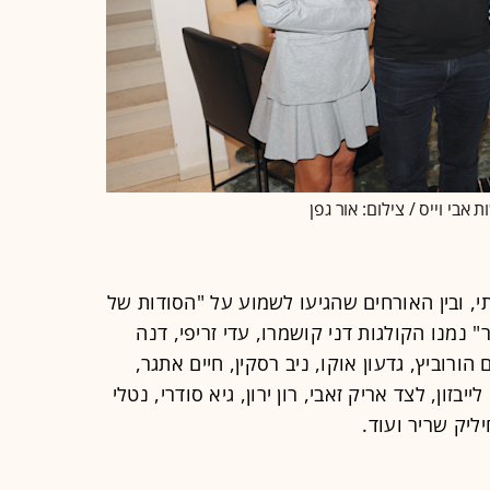
אבי וייס / צילום: אור גפן
 ובין האורחים שהגיעו לשמוע על "הסודות של
 במלחמת 7 באוקטובר" נמנו הקולגות דני קושמרו, עדי זריפי, דנה
הורוביץ, גדעון אוקו, ניב רסקין, חיים אתגר,
ייבזון, לצד אריק זאבי, רון ירון, גיא סודרי, נטלי
יליק שריר ועוד.