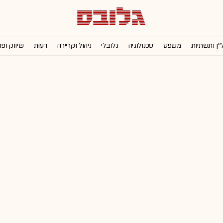
''ן ותשתיות
משפט
טכנולוגיה
גלובלי
ניהול וקריירה
דעות
שיווק ופ