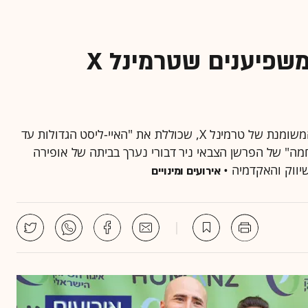
המספר הבלתי נתפס של משפיענים שטרמינל X
בכנס המשפיענים של איגוד השיווק נחשפה המכונה המשומנת של טרמינל X, שכוללת את "האיי-ליסט הגדולות עד
ה" של הפרשן הצבאי ניר דבורי נערך בביתה של אופירה
שיווק והאקדמיה •
אירועים ומינויים