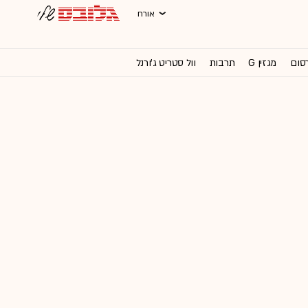
אורח
רסום
מגזין G
תרבות
וול סטריט ג'ורנל