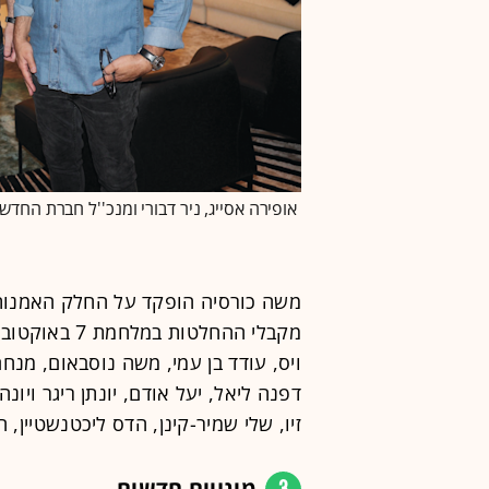
אופירה אסייג, ניר דבורי ומנכ''ל חברת החדשות 
משה כורסיה הופקד על החלק האמנותי,
מקבלי ההחלטות
ויס, עודד בן עמי, משה נוסבאום, מנחם 
דפנה ליאל, יעל אודם, יונתן ריגר ויונה ל
זיו, שלי שמיר-קינן, הדס ליכטנשטיין, ח
מינויים חדשים