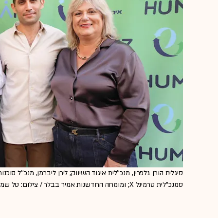
סמנכ''לית טרמינל X; ומומחה החדשנות אמיר בבלר / צילום: טל שמאי