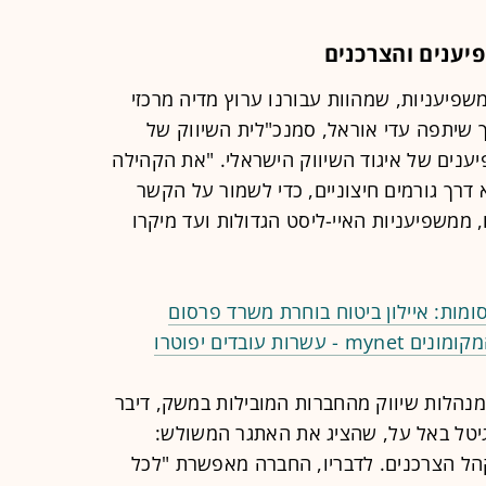
יענים והצרכנים
נחנו מנהלות קהילה של מעל 300 משפיעניות, שמהוות עבורנו ערוץ מדיה מרכזי
ך שיתפה עדי אוראל, סמנכ"לית השיווק של
נל X, בכנס המשפיענים של איגוד השיווק הישראלי. "את הקהילה
 דרך גורמים חיצוניים, כדי לשמור על הקשר
, ממשפיעניות האיי-ליסט הגדולות ועד מיקרו
ות: איילון ביטוח בוחרת משרד פרסום
ת עובדים יפוטרו
לקחו חלק כ־500 מנהלי ומנהלות שיווק מהחברות המובילות במשק, דיבר
יגיטל באל על, שהציג את האתגר המשולש:
הל הצרכנים. לדבריו, החברה מאפשרת "לכל