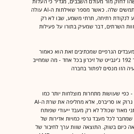
ו לחוק מור מעולם השבבים, מגדיר כי העלות
של עיבוד AI שווה לריבוע מספר המשתמשים שלה. כאשר מספר שאילתות ה-AI עולה
ע לנקודת רתיחה, תרתי משמע, שבו לא רק
ות השרתים, דבר שמעיק בתורו על פעילות
עבדים הגרפיים שמכתיבים זאת הוא כאמור
הזיכרון המצומצם הפעיל בכל שבב: עד 192 ג'יגבייט של זיכרון בכל אחד - מה שמחייב
יה הזו מנסים לפתור בחברה
 כפי שעושות מתחרות מוצלחות יותר כמו
AMD, או פחות כמו אינטל, סמבנובה, גרוק או סריברס, אלא מחליפה את שרת ה-AI
י מאוד שכולל לא רק מעבד ייעודי שפותח
מחבר לכל מעבד גרפי כמויות אדירות של
אה כיום בשוק. התוצאה שוות ערך לחיבור של