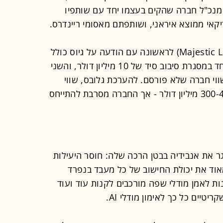
מנכ"ל חברה שהקים בעצמו יחד עם שותפיו
קאי ממוצא איראני, ושותפתם מאסומי ריינדרס.
היום (ב') נחשפת מג'סטיק לאבס (Majestic Labs) לראשונה עם הודעה על גיוס כולל
של 100 מיליון דולר בשני סבבים - האחד במסגרת סיבוב סיד של 10 מיליון דולר, והשני
של כ-90 מיליון לפי שווי חברה שלא פורסם. להערכת גלובס, שווי
החברה כיום לאחר הגיוס עומד על 300-400 מיליון דולר - אך החברה מסרבת להתייחס
את אנבידיה בבטן הרכה שלה: חוסר היעילות
 מאוד את יכולת החישוב של כל מעבד בנפרד
ת לאמן מודלי שפה מורכבים לקנות עוד ועוד
יטיים כל כך לאימון מודלי AI.