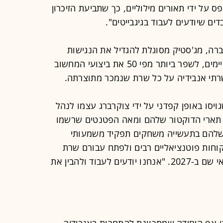
ס על ידי תאורים מילוליים, כך שתביעת הזיכרון
ם שיודעים לעבוד בגיגבייטים".
ברה, מג'סטיק מסוגלת להגדיל את הנגישות
לזיכרון עד פי אלף ביחס לפתרונות הקיימים, לשפר ביותר מפי 50 את ביצועי המחשוב
ויסו באופן קפדני על ידי צוקרברג עצמו לנהל
תארי הדוקטור שלהם ומאה הפטנטים שרשמו
שלהם בתעשייה משחקים תפקיד משמעותי
חות פוטנציאליים רבים ולפתח עבורם שרת
שיושק כבר לצרכים העתידיים שלהם, אי שם ב-2027. "אנחנו יודעים לעבוד ולהבין את
-אפ היחידה שמתכוונת להתחרות באנבידיה.