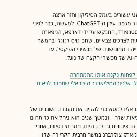
י עשורים בעמק הסיליקון וחזר ארצה
לאחרונה, מדבר על בינה מלאכותית עוד מלפני עידן ה-ChatGPT. למעשה, כבר לפני
טנפורד, התבקש על ידי דארפא, המפא"ת
ת לצרכים צבאיים. שחם גויס לגוגל ובהמשך
ייה הממוחשבת של מכשירי הפיקסל, עד
גל.
ו אלטו: המיליארדר הישראלי שמסרב לראות
ו אליו למטא כדי להקים את מעבדת השבבים של
אות שלה - ובמשך שנים הוא ניהל את כל תחום
ציבורית גדולה. היום, ממרומי נסיונו, אחרי
ומארק צוקרברג במשך מרבית הקריירה שלו,