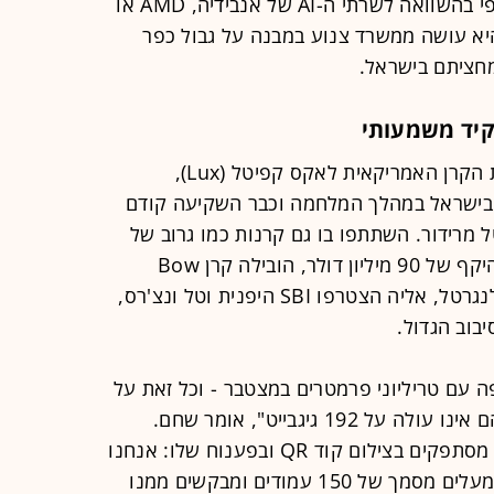
עד פי 1,000 יותר זיכרון לכל מעבד גרפי בהשוואה לשרתי ה-AI של אנבידיה, AMD או
יא עושה ממשרד צנוע במבנה על גבול כפר
יד משמעותי
את סיבוב הסיד גייסה מג'סטיק בהובלת הקרן האמריקאית לאקס קפיטל (Lux),
בישראל במהלך המלחמה וכבר השקיעה קודם
מרידור. השתתפו בו גם קרנות כמו גרוב של
דב מורן וחץ ונצ'רס. את סיבוב ה-A, בהיקף של 90 מיליון דולר, הובילה קרן Bow
Wave הניו יורקית של הישראלי איתי לנגרטל, אליה הצטרפו SBI היפנית וטל ונצ'רס,
בוב הגדול.
ה עם טריליוני פרמטרים במצטבר - וכל זאת על
מעבדים שנפח הזיכרון המקסימלי שלהם אינו עולה על 192 גיגבייט", אומר שחם.
"ביתיים, השימושים שלנו ב-AI כבר לא מסתפקים בצילום קוד QR ובפענוח שלו: אנחנו
שואלים את הצ'ט מספר שאלות ביום, מעלים מסמך של 150 עמודים ומבקשים ממנו