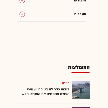
אנבידיה
מעבדים
שרתים
גוגל
מטא (META)
המומלצות
גיוס הון
סטארט-אפים
הגירה
דובאי כבר לא בטוחה, ועשירי
העולם מחפשים את המקלט הבא