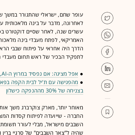
עופר שחם, ישראלי שהתגורר במשך שנ
עשרים שנה, לאחר שסיים דוקטורט בס
האמריקאי, לפתח מעבדי בינה מלאכותי
הדרך היה אחראי על פיתוח שבבי הרא
לתפקיד הבכיר של ראש תחום מעבדי ה-AI של מכשירי הקצה של גו
●
אפל מציגה: אם נפסיד במרוץ ה-AI, לפחות נקנה אותו מהמתחרה
●
מהפגישה עם ת'יל לבית הקפה בפאל
בצניחה של 30% מההנפקה כישלון
מאוחר יותר, מארק צוקרברג משך אות
החברה - שייועדה לפיתוח קסדות המצי
השבבים מישראל, מבלי לעורר תשומת לב 
שהיה ל"צאר השבבים" של סרגיי ברין 