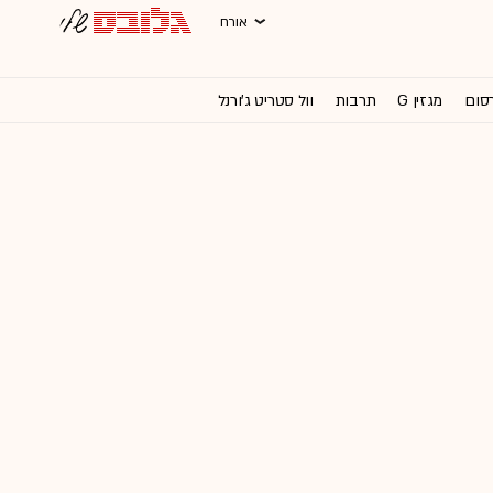
אורח
רסום
מגזין G
תרבות
וול סטריט ג'ורנל