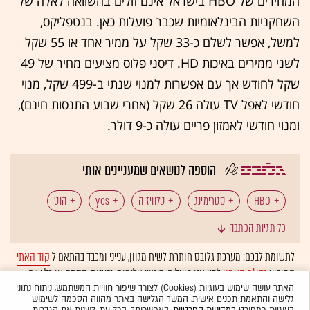
המחירים של HBO בישראל אינם זולים בהשוואה לאלה של
השחקניות הבינלאומיות שכבר פועלות כאן. בנטפליקס,
למשל, אפשר לשלם כ-33 שקל על ממיר אחד או 55 שקל
לשני ממירים באיכות HD. דיסני פלוס מציעים מחיר של 49
שקל לחודש אך עם אפשרות למנוי שנתי ב-499 שקל, מנוי
חודשי לאפל TV עולה 26 שקל (אחרי שבוע התנסות חינם),
ומנוי חודשי לאמזון פריים עולה כ-9 דולר.
הוספה לנושאים שמעניינים אותי
HBO
סטרימינג
טלוויזיה
yes
הוט
כל תגיות הכתבה
וורנר ברדרס
לתשומת לבכם: מערכת גלובס חותרת לשיח מגוון, ענייני ומכבד בהתאם ל
קוד האתי
המופיע
בדו"ח האמון
לפיו אנו פועלים. ביטויי אלימות, גזענות, הסתה או כל שיח
בלתי הולם אחר מסוננים בצורה
אוטומטית
ולא יפורסמו באתר.
האתר עושה שימוש בעוגיות (Cookies) לצורך שיפור חוויית המשתמש, ניתוח נתוני
גלישה והתאמת תכנים אישית. המשך הגלישה באתר מהווה הסכמה לשימוש