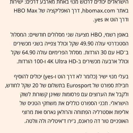
הישראלים יכולים לרכוש מנוי באחת מארבע דרכים: ישירות
באתר hbomax.com, דרך האפליקציה של HBO Max
ודרך הוט או yes.
באופן רשמי, HBO מציעה שני מסלולים חודשיים: המסלול
הסטנדרטי עולה 49.90 שקל וכולל צפייה בשני מכשירים
ב־HD עם 30 הורדות. מסלול הפרימיום עולה 64.90 שקל
וכולל ארבעה מכשירים ב-4K Ultra HD ו-100 הורדות.
בעלי מנוי ישיר (כלומר לא דרך הוט ו-yes) יכולים להוסיף
חבילת ספורט של Eurosport בתשלום של 20 שקל לחודש,
ולקבל את הערוצים עם פרסומות שאינן קשורות לשוק
הישראלי. תכני הספורט כוללים את משחקי הטניס של
אליפות אוסטרליה הפתוחה והרולאן גארוס ואת מרוצי
האופניים טור דה פראנס, ג'ירו ד'איטליה ולה וולטה.