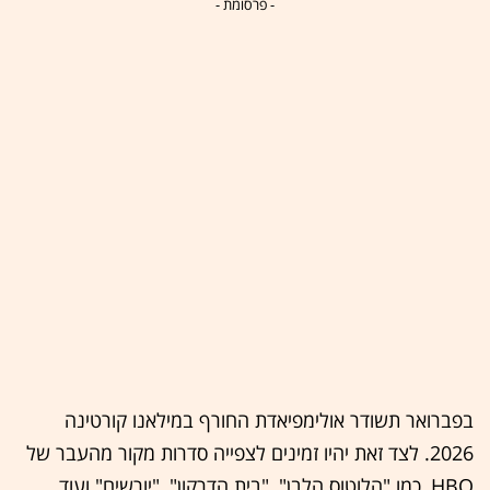
- פרסומת -
בפברואר תשודר אולימפיאדת החורף במילאנו קורטינה
2026. לצד זאת יהיו זמינים לצפייה סדרות מקור מהעבר של
HBO, כמו "הלוטוס הלבן", "בית הדרקון", "יורשים" ועוד.