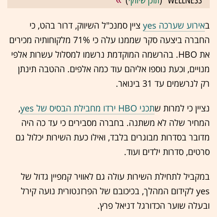
WELLNESS" (
תוכן שיווקי
)
ב
אירוע שערכה yes
ציין סמנכ"ל השיווק, דרור בהט, כי
החברה ביצעה סקר שממנו עלה כי 71% מלקוחותיה מכירים
את HBO. בהרשמה המוקדמת נרשמו למסלול עשרות אלפי
מנויים, וכעת נוספו אליהם עוד כמה אלפים. ההטבה תינתן
רק לנרשמים עד 31 בינואר.
נציין כי למרות ש
תכני HBO ירדו מחבילת הבסיס של yes
,
המחיר שלה לא משתנה. בחברה מסבירים כי עד כה היה
מדובר בסדרות מבוגרים בלבד, ואילו כעת השירות יכלול גם
סרטים, סדרות ילדים ועוד.
במקביל לתחילת השירות עולה גם לאוויר קמפיין גדול של
yes לקידום המהלך, בכיכובם של הפרזנטורית נועה קירל
ובעלה שוער הכדורגל דניאל פרץ.