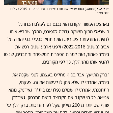
אבי ליאני (משמאל) ושחר אנושי. אברמוב רכש מהם את ג'פניקה ב־2015 / צילום:
תמר מצפי
באמצע העשור הקודם הוא נכנס גם לעולם הכדורגל
הישראלי מתוך תשוקה גדולה לספורט, מהלך שהביא אותו
לחזית המודעות הציבורית. הוא התחיל כבעלי בני יהודה תל
אביב (בשנים 2022-2016) ולפני ארבע שנים רכש את
בית"ר כאמור, זאת למרות הפצרות המשפחה והחברים, שניסו
להניא אותו מהמהלך. כך לפי מקורבים.
"ברק מתייעץ, אבל בסוף מחליט בעצמו. לפני שקנה את
בית"ר, אמרתי לו שלא אתן לו לעשות את זה. צעקתי,
התחננתי. אמרתי לו שכולם נפלו עם בית"ר, גאידמק, גומא
אגייאר, כל מי שקנה את הקבוצה הזאת התרסק. גאידמק
שרף שם יותר מ־200 מיליון שקל לפי הערכות. ברק הלך על
זה, ועדיין הצליח וכמעט לקח את האליפות", מספר אותו