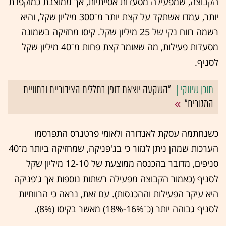
הקבוצה, שמפעילה מסעדות אסייתיות, אך ממוצבת כמוקפדת
יותר, עמדו אשתקד על קצת יותר מ־300 מיליון שקל, והיא
רשמה רווח נקי של 25 מיליון שקל. קיסו מחזיקה בשמונה
מסעדות פעילות, מה שאומר קצת פחות מ־40 מיליון שקל
לסניף.
"השקעה יוצאת דופן בחללים הציבוריים ובחוויית
המגורים"
כשנחתמה עסקת לאנדורה ולאומי פרטנרס התפרסמו
הערכות שמהן ניתן לגזור כי בג'פניקה, שמחזיקה ביותר מ־40
סניפים, מדובר בהכנסה ממוצעת של 12-10 מיליון שקל
לסניף (כאמור הקבוצה מפעילה רשתות נוספות אך ג'פניקה
היא עיקר הפעילות וההכנסות). עם זאת, נראה כי הרווחיות
לסניף גבוהה יותר (כ־16%-18%) מאשר בקיסו (8%).