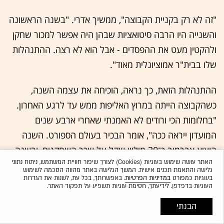
"זה לא רק בקניית הקבוצה", ממשיך אדרי. "בשנה הראשונה
והשנייה היו הרבה סיטואציות שבהן היה אפשר למכור שחקן
ולהקטין מעט את ההפסדים - אבל הוא לא רצה. ההתנהלות
שלו בבית"ר אמוציונלית מאוד".
ההתנהלות הזאת, כך נראה, הוכיחה את עצמה השנה,
כשהקבוצה הייתה במרוץ האליפות ממש עד לרגע האחרון.
"בחלומות הכי ורודים לא האמנתי שאחרי ארבע שנים
המועדון ייראה ככה", אומר הבכיר בעולם הספורט. השנה
הוציא אברמוב כ־30 מיליון שקל על שכר השחקנים, ובשנה
האתר עושה שימוש בעוגיות (Cookies) לצורך שיפור חוויית המשתמש, ניתוח נתוני
הבאה המספר הזה אף צפוי לעלות.
גלישה והתאמת תכנים אישית. המשך הגלישה באתר מהווה הסכמה לשימוש
בעוגיות כמפורט
במדיניות הפרטיות
. באפשרותך, בכל עת, לשנות את הגדרות
העוגיות בדפדפן. לידיעתך, חסימת עוגיות תשפיע על תפקוד האתר.
אלא שהשבוע התחוללה בבית"ר ירושלים דרמה של ממש,
כאשר המועדון הודיע שהמאמן ברק יצחקי לא ימשיך עם
הבנתי
הקבוצה בעונה הבאה. ההודעה הזאת הפתיעה את הענף,