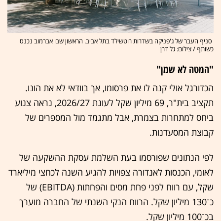
סניף העבר של ג'פניקה בשדרות רוטשילד בתל אביב. הראשון שבו אברמוב נכנס
כשותף / צילום: גל דרן
"המטה לא שמן"
הכדורגל אולי קנה לו את פרסומו, אך בוודאי לא את הונו.
תקציב בית"ר, 69 מיליון שקל לעונת 2026/27, נראה צנוע
ביחס למתחרות בצמרת, אבל מתגמד מול המספרים של
קבוצת המסעדנות.
לפי הנתונים שפורסמו בעת השלמת עסקת ההשקעה של
לאומי, הכנסות לאנדורה צפויות להגיע השנה לכחצי מיליארד
שקל, עם רווח לפני פחת מסים והפחתות (EBITDA) של
כ־130 מיליון שקל. הרווח הנקי השנתי של החברה מוערך
בכ־100 מיליון שקל.