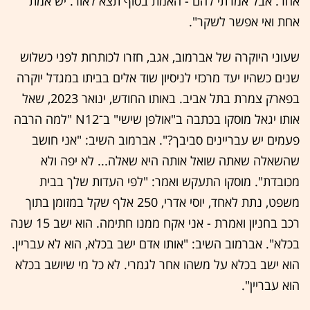
אחר. אבל אמרתי להם - האמת בסוף תצא לאור. יש אמת
אחת ואי אפשר לשקר".
שעוני היוקרה של אברמוב, אגב, חזרו לכותרות לפני כשלוש
שנים כשהיו יעד מרכזי לניסיון שוד אלים בביתו במגדל יוקרה
בפארק צמרת בתל אביב. באותו החודש, ינואר 2023, שאל
אותו יגאל מוסקו בכתבה ב"אולפן שישי" ב־N12 "למה הרבה
פעמים יש עבריינים סביבך?". אברמוב השיב: "אני חושב
שהשאלה שאתה שואל אותה היא שאלה... לא יפה ולא
מכובדת". מוסקו התעקש ואמר: "לפי העדות שלך בבית
משפט, נתת לאחד, יוסי אדרי, 250 אלף שקל במזומן בתוך
רכב בחניון ואמרת - אני אקח ממנו חתימה. הוא ישב 15 שנה
בכלא". אברמוב השיב: "אותו אדם ישב בכלא, הוא לא עבריין.
הוא ישב בכלא על משהו אחר לגמרי. לא כל מי שיושב בכלא
הוא עבריין".