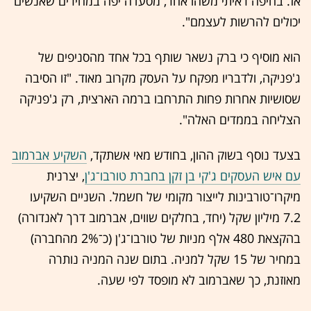
אז. בחיפה ראיתי משהו אחר, מסעדה יפה במחירים שאנשים
יכולים להרשות לעצמם".
הוא מוסיף כי ברק נשאר שותף בכל אחד מהסניפים של
ג'פניקה, ולדבריו מפקח על העסק מקרוב מאוד. "זו הסיבה
שסושיות אחרות פחות התרחבו ברמה הארצית, רק ג'פניקה
הצליחה בממדים האלה".
בצעד נוסף בשוק ההון, בחודש מאי אשתקד,
השקיע אברמוב
עם איש העסקים ג'קי בן זקן בחברת טורבו־ג'ן
, יצרנית
מיקרו־טורבינות לייצור מקומי של חשמל. השניים השקיעו
7.2 מיליון שקל (יחד, בחלקים שווים, אברמוב דרך לאנדורה)
בהקצאת 480 אלף מניות של טורבו־ג'ן (כ־2% מהחברה)
במחיר של 15 שקל למניה. בתום שנה המניה נותרה
מאוזנת, כך שאברמוב לא מופסד לפי שעה.