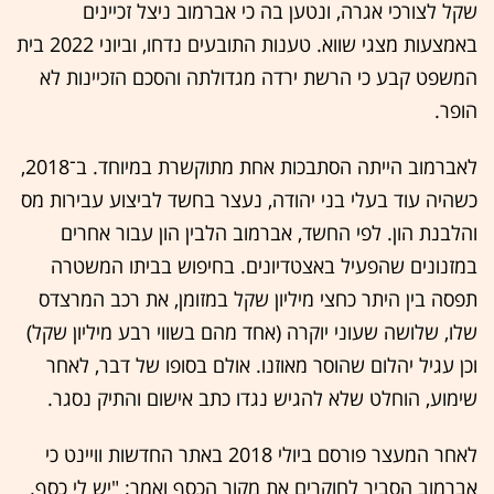
שקל לצורכי אגרה, ונטען בה כי אברמוב ניצל זכיינים
באמצעות מצגי שווא. טענות התובעים נדחו, וביוני 2022 בית
המשפט קבע כי הרשת ירדה מגדולתה והסכם הזכיינות לא
הופר.
לאברמוב הייתה הסתבכות אחת מתוקשרת במיוחד. ב־2018,
כשהיה עוד בעלי בני יהודה, נעצר בחשד לביצוע עבירות מס
והלבנת הון. לפי החשד, אברמוב הלבין הון עבור אחרים
במזנונים שהפעיל באצטדיונים. בחיפוש בביתו המשטרה
תפסה בין היתר כחצי מיליון שקל במזומן, את רכב המרצדס
שלו, שלושה שעוני יוקרה (אחד מהם בשווי רבע מיליון שקל)
וכן עגיל יהלום שהוסר מאוזנו. אולם בסופו של דבר, לאחר
שימוע, הוחלט שלא להגיש נגדו כתב אישום והתיק נסגר.
לאחר המעצר פורסם ביולי 2018 באתר החדשות וויינט כי
אברמוב הסביר לחוקרים את מקור הכסף ואמר: "יש לי כסף.