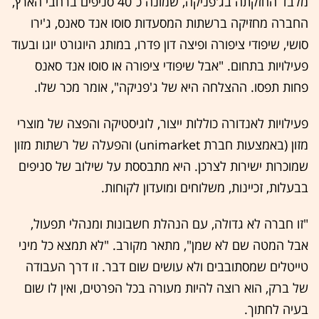
מלבד החזקתה בג'פניקה, שמונה כ־40 סניפים ברחבי הארץ,
החברה מחזיקה ברשתות המסעדות סוסו אנד סאנס, ג'ירו
סושי, שיפודי ציפורה ופיצה דון פדרו, במותג היוגורט יוגו ובעוד
פעילויות בתחום. "אבל שיפודי ציפורה או סוסו אנד סאנס
פחות תפסו. ההצלחה היא של ג'פניקה", אומר מכר שלו.
פעילויות לאנדורה כוללות ייצור, לוגיסטיקה והפצה של מוצרי
מזון (באמצעות חברת unimarket) והפעלה של רשתות מזון
שמוכרות ישירות לצרכן. היא מתבססת על שילוב של סניפים
בבעלות, זכיינות, משלוחים ומועדון לקוחות.
"זו חברה לא גדולה, עם הנהלת חשבונות ומנהלי תפעול,
אבל המטה שם לא שמן", מתאר מקורב. "לא תמצא כל מיני
טייטלים שמסתובבים ולא עושים שום דבר. זו דרך העבודה
של ברק, הוא רוצה להיות מעורה בכל הפרטים, ואין לו שום
בעיה לחתוך.