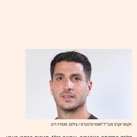
ויקטור וקרט מנכ''ל לאומי פרטנרס / צילום: סטודיו דינו