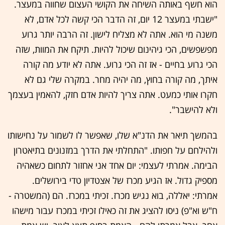
הוא חשף באותה השיחה את הקושי העצום שחווה במעצר.
"ישבתי במעצר 12 יום, זה הדבר הכי קשה לכל אדם, לא
משנה מי הוא. אתה לא מצליח לישון. זה הרבה יותר גרוע
מפשפשים, הכי גיהינום שיכול להיות. תיקח את המוות, שזה
הכי גרוע בחיים - אז זה הכי גרוע. אתה לא יודע מה קורה
איתך, מה קורה בחוץ, מה יהיה מחר. במקרה שלי גם לא
חקרו אותי כמעט. אתה צריך להיות אדם חזק, להאמין בעצמך
ולא להישבר".
בהמשך תיאר את הדנ"א שלו, שאפשר לו לשמור על נחישותו
ולהילחם על חפותו. "התחלתי את הדרך במזנונים בתיאטרון
הבימה. אמרתי לעצמי: יום אחד אני אחזור לתחום כשאהיה
מספיק גדול. אז הגיע מכרז של אצטדיון טדי בירושלים.
אמרתי: יאללה, בוא נגיש מכרז. זכיתי במכרז. הם (המשטרה -
ח"ש וא"פ) ניסו להציג את זה כאילו זכיתי במכרז עבור מישהו