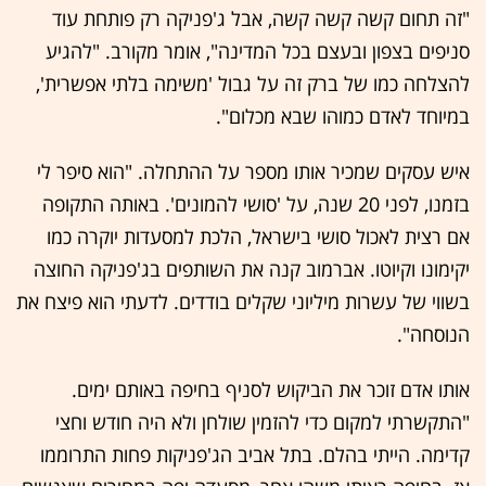
"זה תחום קשה קשה קשה, אבל ג'פניקה רק פותחת עוד
סניפים בצפון ובעצם בכל המדינה", אומר מקורב. "להגיע
להצלחה כמו של ברק זה על גבול 'משימה בלתי אפשרית',
במיוחד לאדם כמוהו שבא מכלום".
איש עסקים שמכיר אותו מספר על ההתחלה. "הוא סיפר לי
בזמנו, לפני 20 שנה, על 'סושי להמונים'. באותה התקופה
אם רצית לאכול סושי בישראל, הלכת למסעדות יוקרה כמו
יקימונו וקיוטו. אברמוב קנה את השותפים בג'פניקה החוצה
בשווי של עשרות מיליוני שקלים בודדים. לדעתי הוא פיצח את
הנוסחה".
אותו אדם זוכר את הביקוש לסניף בחיפה באותם ימים.
"התקשרתי למקום כדי להזמין שולחן ולא היה חודש וחצי
קדימה. הייתי בהלם. בתל אביב הג'פניקות פחות התרוממו