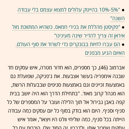
●
"5%-10% בהייטק עלולים למצוא עצמם בלי עבודה
השנה"
●
"פקיסטן מהללת את בכירי חמאס. כשהיא המתווכת מול
איראן זה צריך להדיר שינה מעינינו"
●
הם עברו לחיות בבונקרים כדי לשרוד את סוף העולם.
האיום הגיע מבפנים
אברמוב (46), כך מספרים, הוא חדור מטרה, איש עסקים חד
שבנה אימפריה בעשר אצבעות. את ג'פניקה, שפועלת גם
באמצעות זכיינים וגם באמצעות סניפים שבבעלות הרשת,
הוא מנהל קרוב מאוד. "בתחילת הדרך הוא היה יושב בבית
קפה באבן גבירול אל תוך הלילה ועובר על המספרים של כל
סניף וסניף. היום הוא בודק בסוף כל יום עסקים כמה עבודה
הייתה בכל סניף, כמה שליחי וולט היו ויצאו", אומר איש
עסקים שמכיר אותו. ולדבריו, זה הסוד שלו, היכרות עם כל