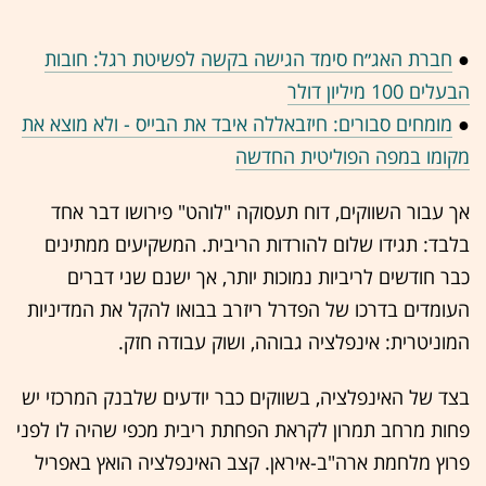
●
חברת האג״ח סימד הגישה בקשה לפשיטת רגל: חובות
הבעלים 100 מיליון דולר
●
מומחים סבורים: חיזבאללה איבד את הבייס - ולא מוצא את
מקומו במפה הפוליטית החדשה
אך עבור השווקים, דוח תעסוקה "לוהט" פירושו דבר אחד
בלבד: תגידו שלום להורדות הריבית. המשקיעים ממתינים
כבר חודשים לריביות נמוכות יותר, אך ישנם שני דברים
העומדים בדרכו של הפדרל ריזרב בבואו להקל את המדיניות
המוניטרית: אינפלציה גבוהה, ושוק עבודה חזק.
בצד של האינפלציה, בשווקים כבר יודעים שלבנק המרכזי יש
פחות מרחב תמרון לקראת הפחתת ריבית מכפי שהיה לו לפני
פרוץ מלחמת ארה"ב-איראן. קצב האינפלציה הואץ באפריל