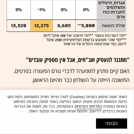
"מתנגד להעסיק שב"חים, אבל אין מספיק עובדים"
האם קיים פתרון לתופעה? לדברי גורם המעורה בפרטים,
התשובה הייתה על השולחן כבר מהיום הראשון.
עוד בתחילת המלחמה במערכת הביטחון הציעו מסלול
האתר עושה שימוש בעוגיות (Cookies) לצורך שיפור חוויית המשתמש, ניתוח נתוני
גלישה והתאמת תכנים אישית. המשך הגלישה באתר מהווה הסכמה לשימוש
חלופי: לאפשר לפועלים פלסטינים להיכנס לעבודה, אך תחת
בעוגיות כמפורט
במדיניות הפרטיות
. באפשרותך, בכל עת, לשנות את הגדרות
העוגיות בדפדפן. לידיעתך, חסימת עוגיות תשפיע על תפקוד האתר.
פיקוח מחמיר שכולל כניסה דרך מחסום ביומטרי בבוקר,
יציאה ביומטרית בסוף היום וחובת חזרה לבתיהם בכל לילה.
הבנתי
המטרה הייתה לייצר מנגנון שמאפשר מצד אחד המשך קיום