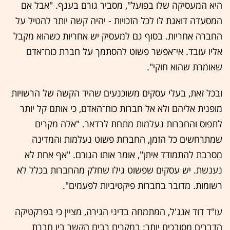
היא המעסיקה שלו בפועל", מסביר גורם בענף. "אבל אם
המסעדה דואגת לו לכל הזכויות - יהיה קשה יותר להטיל על
החברה אחריות. בסוף גם למעסיק יש אחריות כשהוא מקבל
אליו עובד. אי־אפשר פשוט להסתמך על חברת כוח־אדם
שאומרת שהוא חוקי".
ובכל זאת, בעלי עסקים משוכנעים שהיד הקשה של הרשויות
מופנית אליהם ולא אל חברות כוח־האדם, כי אותם קל יותר
לתפוס והחברות נעלמות מתחת לרדאר. "אלה מקרים
שמתרחשים כל הזמן, החברות פשוט נעלמות והמדינה
מסרבת להתמודד איתן", אומר אותו הגורם. "אף אחת לא
נענשת. יש עסקים שפשוט גילו שחלק מהחברות בכלל לא
רשומות. מדובר בחברות פיקטיביות לפעמים".
עו"ד דוד אנג'ל, המתמחה בדיני הגירה, מציין כי בפרקטיקה
הדברים מסובכים יותר: במקרים רבים הקשר בין חברת