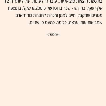
בתוספת הוצאות סוציאליות. עובד זר לעומתו עולה יותר מ־12
אלף שקל בחודש - שכר ברוטו של כ־8,200 שקל, בתוספת
מגורים שהקבלן חייב לממן ואגרות לחברות כוח־האדם
שמביאות אותו ארצה. כלומר, כמעט פי שניים.
- פרסומת -