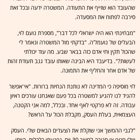
שהעובד הוא שזייף את התעודה. המשטרה ידעה ובכל זאת
סירבה לפתוח את המסעדה.
"מבחינתי הוא היה ישראלי לכל דבר", מספרת נועם לוי,
הבעלים של נועמל'ה. "בדקתי מול המשטרה ונאמר לי
שהכול תקין וחי אדם כזה בבאר שבע. מה עוד יכולתי
לעשות?". בדיעבד היא הבינה שאותו עובד גנב תעודת זהות
של אדם אחר והחליף את התמונה.
לוי מוסיפה כי המדינה לא נותנת הנחיות ברורות. "אי־אפשר
להגיד לנו להגיע למשטרה בכל פעם שאנחנו עורכים ראיון
עבודה. זה לא פרקטי לאף אחד. ובכלל, למה אני הקטנה,
העצמאית, בעלת העסק, מקבלת הכול על הראש?
"לגבי ההמשך אני שוקלת את הצעדים הבאים שלי. העסק
שלי חטף צו סגירה למשך 30 יום, נפגעתי כלכלית, הייתי