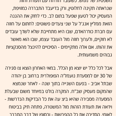
משפטית של ממש. כשעובד הזדהה עם תעודת זהות
שנראתה תקינה לחלוטין, ורק בדיעבד התבררה כמזויפת,
המעסיק יכול לטעון שפעל בתום לב. כדי לחזק את ההגנה
הזאת ממליץ אנג'ל על שני צעדים פשוטים: לחתום על חוזה
עם חברת כוח־האדם, שבו היא מתחייבת שלא לשדך עובדים
לא חוקיים, ולערוך חוזה מול העובד עצמו, שבו הוא מאשר
את זהותו. אם אלה מתקיימים - הסיכויים להינצל מהסנקציות
גבוהים משמעותית.
אבל לכל כלל יש יוצא מן הכלל. במאי האחרון הוצא צו סגירה
של 30 יום למסעדת נועמל'ה הפופולרית ברחוב בן יהודה
שבתל אביב - בפעם השנייה בתוך שנה - לאחר שנמצא
שהמקום מעסיק שב"ח. המקרה בולט במיוחד משום שבעלת
המסעדה מסבירה שהיא ביצ עה את כל הבדיקות הנדרשות -
וידאה את תעודת הזהות מול המשטרה, פתחה תיק בביטוח
לאומי, הסדירה את כל ההפרשות - ובסופו של דבר התברר