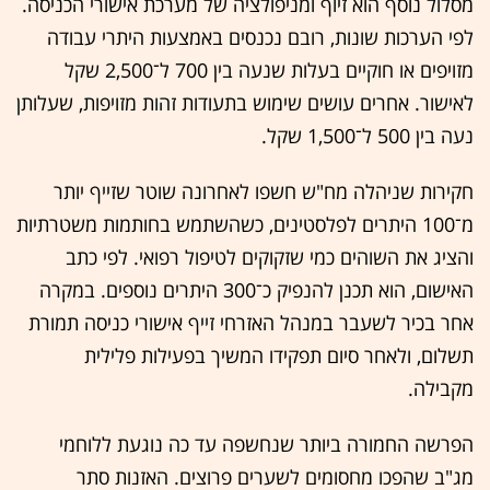
מסלול נוסף הוא זיוף ומניפולציה של מערכת אישורי הכניסה.
לפי הערכות שונות, רובם נכנסים באמצעות היתרי עבודה
מזויפים או חוקיים בעלות שנעה בין 700 ל־2,500 שקל
לאישור. אחרים עושים שימוש בתעודות זהות מזויפות, שעלותן
נעה בין 500 ל־1,500 שקל.
חקירות שניהלה מח"ש חשפו לאחרונה שוטר שזייף יותר
מ־100 היתרים לפלסטינים, כשהשתמש בחותמות משטרתיות
והציג את השוהים כמי שזקוקים לטיפול רפואי. לפי כתב
האישום, הוא תכנן להנפיק כ־300 היתרים נוספים. במקרה
אחר בכיר לשעבר במנהל האזרחי זייף אישורי כניסה תמורת
תשלום, ולאחר סיום תפקידו המשיך בפעילות פלילית
מקבילה.
הפרשה החמורה ביותר שנחשפה עד כה נוגעת ללוחמי
מג"ב שהפכו מחסומים לשערים פרוצים. האזנות סתר