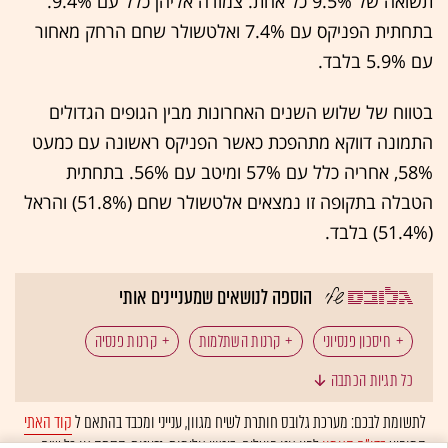
תשואה של 9.5% כל אחת. צמודה אליהן כלל עם 9.4%.
בתחתית הפניקס עם 7.4% ואלטשולר שחם הרחק מאחור
עם 5.9% בלבד.
בטווח של שלוש השנים האחרונות מבין הגופים הגדולים
התמונה דווקא מתהפכת כאשר הפניקס ראשונה עם כמעט
58%, אחריה כלל עם 57% ומיטב עם 56%. בתחתית
הטבלה בתקופה זו נמצאים אלטשולר שחם (51.8%) והראל
(51.4%) בלבד.
הוספה לנושאים שמעניינים אותי
חיסכון פנסיוני
קרנות השתלמות
קרנות פנסיה
כל תגיות הכתבה
חיסכון לטווח ארוך
בתי השקעות
חברות ביטוח
לתשומת לבכם: מערכת גלובס חותרת לשיח מגוון, ענייני ומכבד בהתאם ל
קוד האתי
המופיע
בדו"ח האמון
לפיו אנו פועלים. ביטויי אלימות, גזענות, הסתה או כל שיח
המומלצות