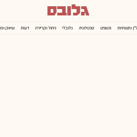
''ן ותשתיות
משפט
טכנולוגיה
גלובלי
ניהול וקריירה
דעות
שיווק ופ