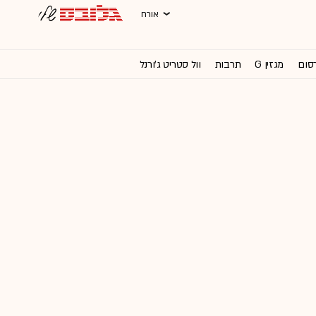
אורח
רסום
מגזין G
תרבות
וול סטריט ג'ורנל