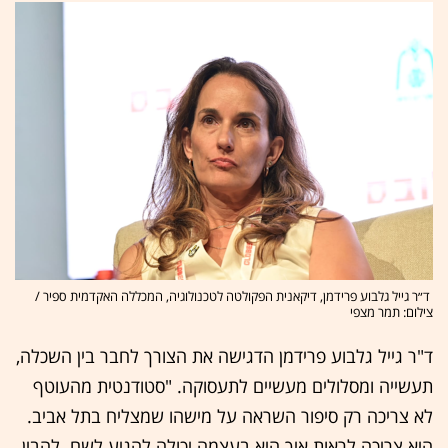
ד״ר גייל גלבוע פרידמן, דיקאנית הפקולטה לטכנולוגיה, המכללה האקדמית ספיר /
צילום: תמר מצפי
ד"ר גייל גלבוע פרידמן הדגישה את הצורך לחבר בין השכלה,
תעשייה ומסלולים מעשיים לתעסוקה. "סטודנטית מהעוטף
לא צריכה רק סיפור השראה על מישהו שמצליח בתל אביב.
היא צריכה לראות איך היא בעצמה יכולה להגיע לשם. להבין