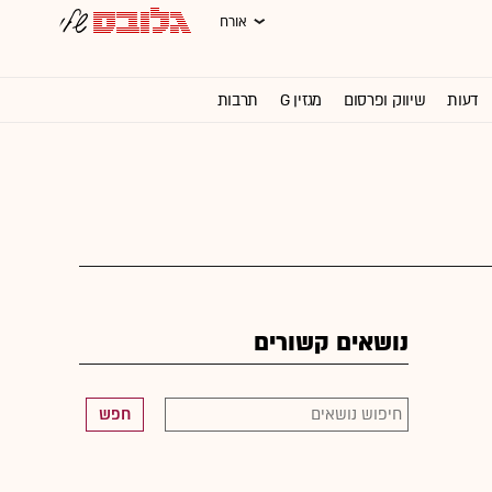
אורח
דעות
שיווק ופרסום
מגזין G
תרבות
וול סטריט ג'ורנל
נושאים קשורים
חפש