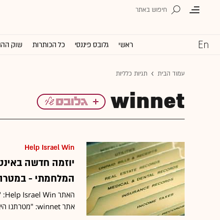
ראשי
גלובס פיננסי
כל הכותרות
שוק ההו
עמוד הבית
תגיות כלליות
winnet
Help Israel Win
יוזמה חדשה באינט
המלחמתי - במטרה 
האתר Help Israel Win: "ככל שיותר משתמשים יצטרפו לפרויקט, כך האפקטיביות שלו תגדל"
אתר winnet: "מטרתנו היא להפיל את האתרים של כוחות האופל"