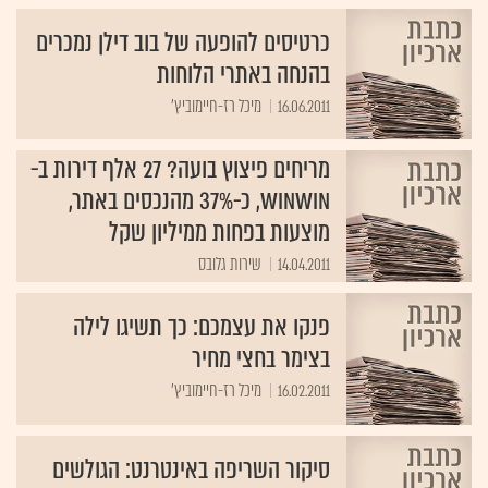
כרטיסים להופעה של בוב דילן נמכרים
בהנחה באתרי הלוחות
16.06.2011
מיכל רז-חיימוביץ'
מריחים פיצוץ בועה? 27 אלף דירות ב-
winwin, כ-37% מהנכסים באתר,
מוצעות בפחות ממיליון שקל
14.04.2011
שירות גלובס
פנקו את עצמכם: כך תשיגו לילה
בצימר בחצי מחיר
16.02.2011
מיכל רז-חיימוביץ'
סיקור השריפה באינטרנט: הגולשים