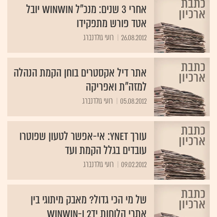
אחרי 3 שנים: מנכ"ל winwin יובל
אטד פורש מתפקידו
26.08.2012
רועי גולדנברג
אתר דיל אקסטרים בוחן הקמת הנהלה
למזה"ת ואפריקה
05.08.2012
רועי גולדנברג
עורך ynet: אי-אפשר לטעון שפוטרו
עובדים בגלל הקמת ועד
09.02.2012
רועי גולדנברג
של מי הכי גדול? מאבק מיתוגי בין
אתרי הלוחות יד2 ו-winwin