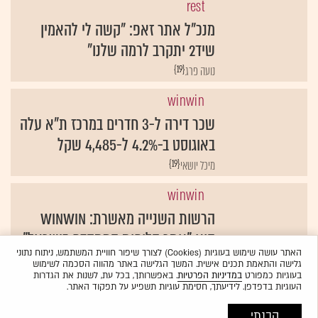
rest
מנכ"ל אתר זאפ: "קשה לי להאמין
שיד2 יתקרב לרמה שלנו"
{19}
נועה פרג
winwin
שכר דירה ל-3 חדרים במרכז ת"א עלה
באוגוסט ב-4.2% ל-4,485 שקל
{19}
מיכל יושאי
winwin
הרשות השנייה מאשרת: winwin
הוא "אתר הלוחות המתקדם בישראל"
האתר עושה שימוש בעוגיות (Cookies) לצורך שיפור חוויית המשתמש, ניתוח נתוני
{19}
גלישה והתאמת תכנים אישית. המשך הגלישה באתר מהווה הסכמה לשימוש
בעוגיות כמפורט
במדיניות הפרטיות
. באפשרותך, בכל עת, לשנות את הגדרות
העוגיות בדפדפן. לידיעתך, חסימת עוגיות תשפיע על תפקוד האתר.
הבנתי