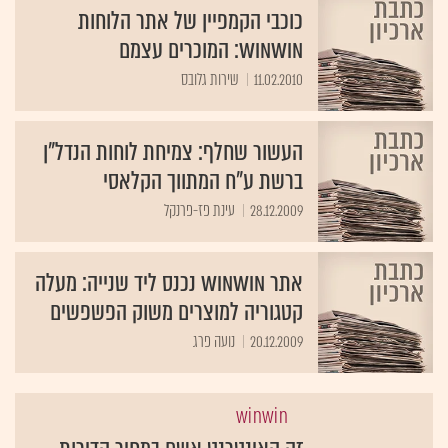
כוכבי הקמפיין של אתר הלוחות
winwin: המוכרים עצמם
11.02.2010
שירות גלובס
העשור שחלף: צמיחת לוחות הנדל"ן
ברשת ע"ח המתווך הקלאסי
28.12.2009
עינת פז-פרנקל
אתר winwin נכנס ליד שנייה: מעלה
קטגוריה למוצרים משוק הפשפשים
20.12.2009
נועה פרג
winwin