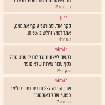
זה האינטרנט אשם במחיר הדירות
{19}
דרור מרמור
b144
סקר TIM: ספורט5 עוקף את ONE,
אתר ynet נחלש ב-10.5%
{19}
winwin
בקשה לייצוגית נגד לוח ידיעות: גובה
כסף עבור שירות שלא סופק
{19}
יצחק דנון
winwin
שכר הדירה ל-3 חדרים במרכז ת"א:
4,850 שקל באוקטובר
{19}
מיכל יושאי