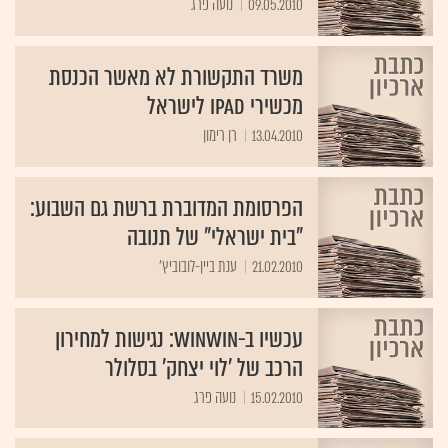
09.05.2010
נועה פרג
משרד התקשורת לא מאשר הכנסת
מכשירי iPad לישראל
13.04.2010
רן רימון
הפרסומת המדוברת ברשת גם השבוע:
"בית ישראלי" של תנובה
21.02.2010
ענת ביין-לובוביץ'
עכשיו ב-winwin: נגישות למחירון
הרכב של 'לוי יצחק' בסלולר
15.02.2010
נועה פרג