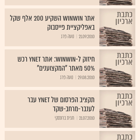
אתר winwin השקיע 200 אלף שקל
באפליקציית פייסבוק
21.09.2010
נועה פרג
חיזוק ל-winwin: אתר ynet רכש
50% מאתר "המקצוענים"
29.08.2010
נועה פרג
תקציב הפרסום של ynet עבר
לענבר-מרחב-שקד
21.07.2010
חגית ברונסקי