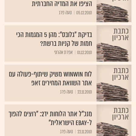
הציפו את המדיה החברתית
05.12.2010
בדיקת "גלובס": מהן 5 המגמות הכי
חמות של קניות ברשת?
01.12.2010
אפרת אהרוני
לוח winwin משיק שיתוף-פעולה עם
אתר השוואת המחירים זאפ
22.11.2010
נועה פרג
מנכ"ל אתר הלוחות יד2: "רוצים להפוך
ל-eBay הישראלית"
22.11.2010
נועה פרג