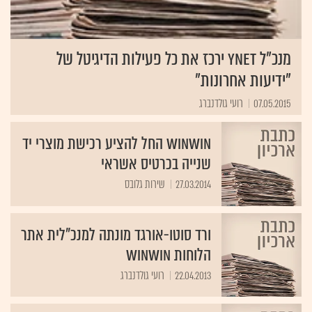
מנכ"ל ynet ירכז את כל פעילות הדיגיטל של
"ידיעות אחרונות"
07.05.2015
רועי גולדנברג
WinWin החל להציע רכישת מוצרי יד
שנייה בכרטיס אשראי
27.03.2014
שירות גלובס
ורד סוטו-אורגד מונתה למנכ"לית אתר
הלוחות winwin
22.04.2013
רועי גולדנברג