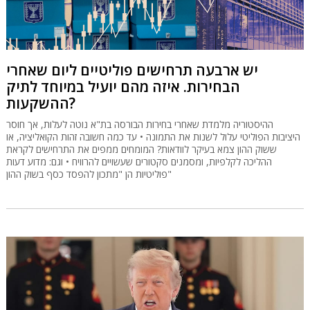
יש ארבעה תרחישים פוליטיים ליום שאחרי
הבחירות. איזה מהם יועיל במיוחד לתיק
ההשקעות?
ההיסטוריה מלמדת שאחרי בחירות הבורסה בת"א נוטה לעלות, אך חוסר
היציבות הפוליטי עלול לשנות את התמונה • עד כמה חשובה זהות הקואליציה, או
ששוק ההון צמא בעיקר לוודאות? המומחים ממפים את התרחישים לקראת
ההליכה לקלפיות, ומסמנים סקטורים שעשויים להרוויח • וגם: מדוע דעות
פוליטיות הן "מתכון להפסד כסף בשוק ההון"