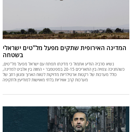
המדינה האירופית שתקים מפעל מל"טים ישראלי
בשטחה
נשיא סרביה הודיע אתמול כי מדינתו תפתח עם ישראל מפעל מל"טים,
כשהחניכה צפויה בין התאריכים 20-15 בספטמבר • החוזה בין אלביט למדינה,
כולל מערכות של רקטות ארטילריות מדויקות לטווח הארוך ומגוון רחב של
מערכות קרב אוויריות בלתי מאוישות למודיעין ולתקיפה