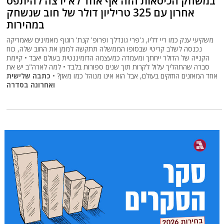
במשחק הכיסאות הזה אף אחד לא ירצה להיתפס
אחרון עם 325 טריליון דולר של חוב שנשחק
במהירות
משקיעי ענק כמו ריי דליו, ג'פרי גונדלך ופרופ' קנת' רוגוף מאמינים שאמריקה
נכנסה לשלב קריטי שבסופו הממשלה תתקשה לממן את החוב שלה, כוח
הקנייה של הדולר ייחתך ומעמדה כמעצמה הדומיננטית בעולם יאבד • קיימת
סברה שהתהליך עלול לקרות תוך שנים ספורות בלבד • למה לארה"ב יש את
אחד המאזנים החזקים בעולם, אבל הוא אינו מנוהל כמו מאזן? •
כתבה שלישית
ואחרונה בסדרה