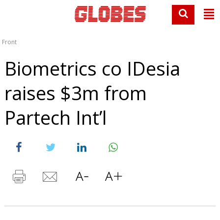
Front
Biometrics co IDesia
raises $3m from
Partech Int’l