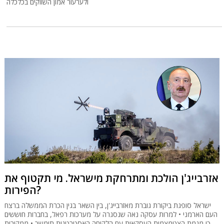
ולערעור אמון השווקים בכלכלה
אזרבייג'ן הולכת ומתרחקת מישראל. מי תקטוף את
הפירות?
ישראל סופגת ביקורת גוברת מאזרבייג'ן, בין השאר בגין הכרת הממשלה ברצח
העם הארמני • למרות עסקה נאה שנסגרה על מערכות רפאל, בחברות חוששים
כי מגמת הצטמצמות העסקאות עם הלקוחה האסטרטגית תימשך • ממקורות