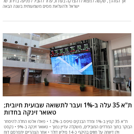
אך המהלך, שקשה למצוא לו הצדקה בעת זו, עלול להוביל לפגיעה בדירוג של
ישראל ולהעלאת מסים משמעותית בשנה הבאה
ת"א 35 עלה ב-1% ועבר לתשואה שבועית חיובית;
טאואר זינקה בחדות
ת"א 35 קפץ ב-1% ומדד הבנקים טיפס ב-1.2% • פאלו אלטו החלה להיסחר
הבוקר בתוך המדדים המובילים, משקלה עדיין נמוך • טאואר זינקה ב-9% • נקסט
ויז'ן דיווחה על חוזים בהיקף כ-14 מיליון דולר • אחר הצהריים יתפרסם דוח