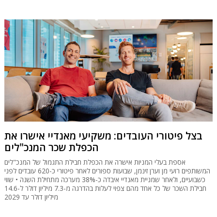
בצל פיטורי העובדים: משקיעי מאנדיי אישרו את
הכפלת שכר המנכ"לים
אספת בעלי המניות אישרה את הכפלת חבילת התגמול של המנכ"לים
המשותפים רועי מן וערן זינמן, שבועות ספורים לאחר פיטורי כ-620 עובדים לפני
כשבועיים, ולאחר שמניית מאנדיי איבדה כ-38% מערכה מתחילת השנה • שווי
חבילת השכר של כל אחד מהם צפוי לעלות בהדרגה מ-7.3 מיליון דולר ל-14.6
מיליון דולר עד 2029