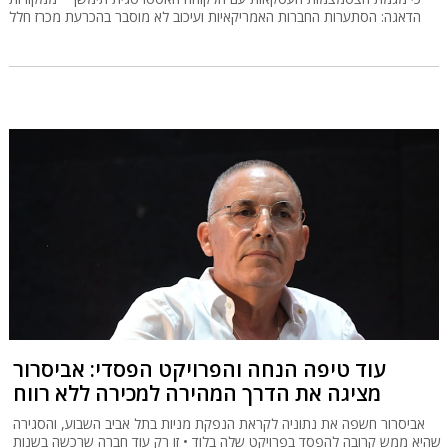
הדאגה: הסתערות החברות האמריקאיות ועיכוב לא מוסבר בהכרעת מכרז חלל
עוד טיפה הנחה והפרויקט הפסדי: אביסרור
מציגה את הדרך המהירה למכירה ללא רווח
אביסרור חשפה את נתוניה לקראת הנפקת מניות בתל אביב השבוע, והסגירה
שהיא ממש קרובה להפסד בפרויקט שלה בלוד • זו רק עוד חברה שרכשה בשנות