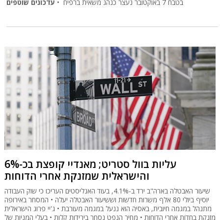
בטבח 7 באוקטובר נעצר כנהג משאית ברפיח •
עדכונים שוטפים
עליות בוול סטריט; מאנדיי קופצת בכ-6%
והישראלית שמזנקת אחרי הדוחות
שיעור האבטלה בארה"ב ירד ב-4.1%, בעוד האנליסטים העריכו כי שוק העבודה
יוסיף ביולי 80 אלף משרות חדשות וששיעור האבטלה יעלה • המסחר באירופה
מתנהל במגמה חיובית, באסיה הוא ננעל במגמה מעורבת • ג'יי פרוג הישראלית
מזנקת בחדות אחרי הדוחות • מחיר הנפט נסחר בירידות קלות • בעלי המניות של