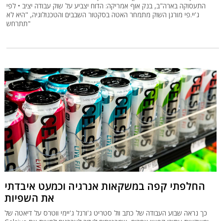
התעסוקה בארה"ב, בנק אוף אמריקה: הדוח יצביע על שוק עבודה יציב • לפי
ג'יי.פי מורגן השוק מתמחר האטה בסקטור השבבים והטכנולוגיה, "היא לא
תתרחש"
החלפתי קפה במשקאות אנרגיה וכמעט איבדתי
את השפיות
כך נראה שבוע העבודה של כתב וול סטריט ג'ורנל ג'יימי ווטרס על דיאטה של