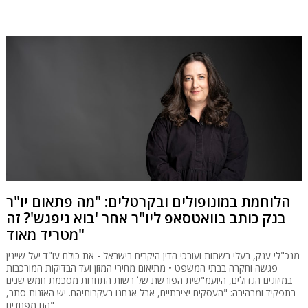
הלוחמת במונופולים ובקרטלים: "מה פתאום יו"ר
בנק כותב בוואטסאפ ליו"ר אחר 'בוא ניפגש'? זה
מטריד מאוד"
מנכ"לי ענק, בעלי רשתות ועורכי הדין היקרים בישראל - את כולם עו"ד יעל שיינין
פגשה וחקרה בבתי המשפט • מתיאום מחירי המזון ועד הבדיקות המורכבות
במיזוגים הגדולים, היועמ"שית הפורשת של רשות התחרות מסכמת חמש שנים
בתפקיד ומבהירה: "העסקים יצירתיים, אבל אנחנו בעקבותיהם. יש האזנות סתר,
הם מפחדים"