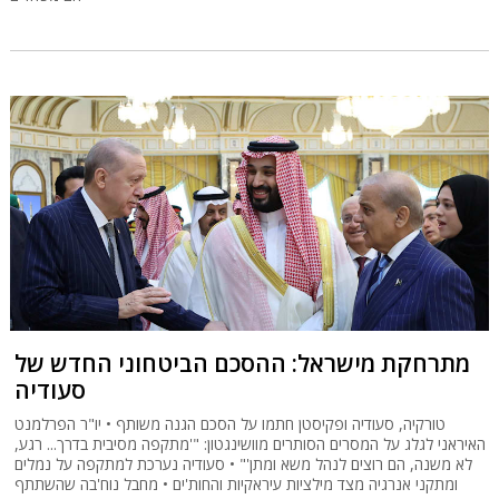
מתרחקת מישראל: ההסכם הביטחוני החדש של
סעודיה
טורקיה, סעודיה ופקיסטן חתמו על הסכם הגנה משותף • יו"ר הפרלמנט
האיראני לגלג על המסרים הסותרים מוושינגטון: "'מתקפה מסיבית בדרך... רגע,
לא משנה, הם רוצים לנהל משא ומתן'" • סעודיה נערכת למתקפה על נמלים
ומתקני אנרגיה מצד מילציות עיראקיות והחות'ים • מחבל נוח'בה שהשתתף