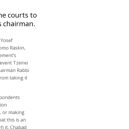
he courts to
s chairman.
 Yosef
lomo Raskin,
ement’s
revent Tzeirei
hairman Rabbi
rom taking it
spondents
tion
, or making
t this is an
gh it, Chabad