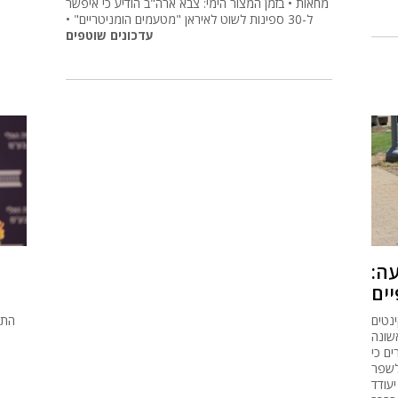
מחאות • בזמן המצור הימי: צבא ארה"ב הודיע כי איפשר
ל-30 ספינות לשוט לאיראן "מטעמים הומניטריים" •
עדכונים שוטפים
ה:
יים
נטים
התו
שונה
ם כי
ה
לשפר
יעודד