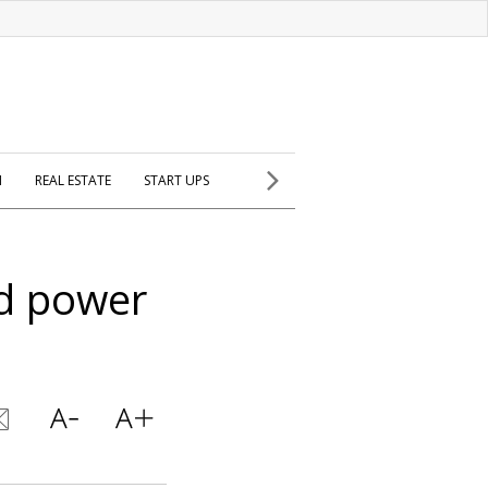
H
REAL ESTATE
START UPS
d power