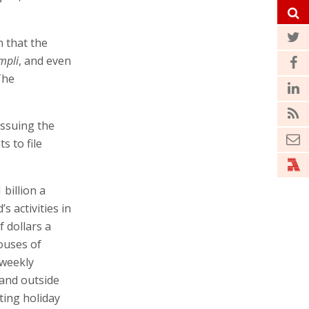
n that the
mpli
, and even
The
issuing the
s to file
 billion a
 activities in
 dollars a
ouses of
 weekly
nd outside
ting holiday