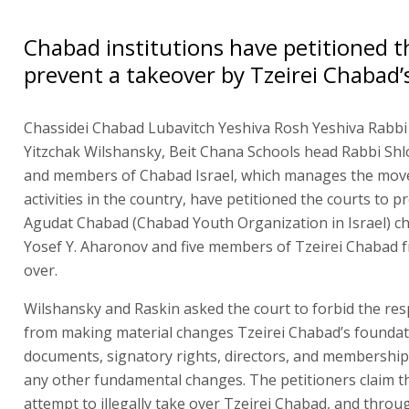
Chabad institutions have petitioned t
prevent a takeover by Tzeirei Chabad’
Chassidei Chabad Lubavitch Yeshiva Rosh Yeshiva Rabbi
Yitzchak Wilshansky, Beit Chana Schools head Rabbi Sh
and members of Chabad Israel, which manages the mov
activities in the country, have petitioned the courts to p
Agudat Chabad (Chabad Youth Organization in Israel) c
Yosef Y. Aharonov and five members of Tzeirei Chabad f
over.
Wilshansky and Raskin asked the court to forbid the re
from making material changes Tzeirei Chabad’s founda
documents, signatory rights, directors, and membership
any other fundamental changes. The petitioners claim tha
attempt to illegally take over Tzeirei Chabad, and throu