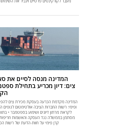
מעבר לקורקינטים פרטיים ויגביר את השימוש 
המדינה מנסה לסיים את סא
צים: דיון מכריע בתחילת ספט
הקר
המדינה מקדמת הכרעה בעסקת מכירת צים להפג-
ופימי: רשות החברות הציבה אולטימטום לגופים הש
לקראת מרתון דיונים ושימוע בספטמבר • בתווך
מסתמן בממשלה נגד העסקה והאשמות חריפות
קרן פימי על חוות-הדעת של רשות הס