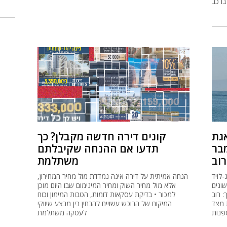
ברכב
גת
קונים דירה חדשה מקבלן? כך
מבר
תדעו אם ההנחה שקיבלתם
וב
משתלמת
לויד
הנחה אמיתית על דירה אינה נמדדת מול מחיר המחירון,
ונים
אלא מול מחיר השוק ומחיר המינימום שבו היזם מוכן
: רוב
למכור • בדיקת עסקאות דומות, הטבות המימון וכוח
 מצד
המיקוח של הרוכש עשויים להבחין בין מבצע שיווקי
פנות
לעסקה משתלמת