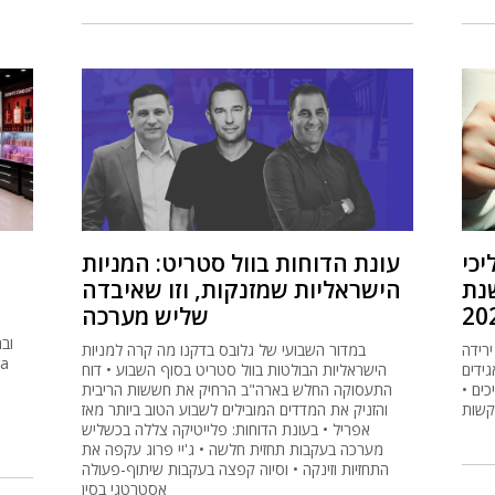
יכי
עונת הדוחות בוול סטריט: המניות
שנת
הישראליות שמזנקות, וזו שאיבדה
20
שליש מערכה
רידה
במדור השבועי של גלובס בדקנו מה קרה למניות
גידים
הישראליות הבולטות בוול סטריט בסוף השבוע • דוח
כים •
התעסוקה החלש בארה"ב הרחיק את חששות הריבית
והזניק את המדדים המובילים לשבוע הטוב ביותר מאז
אפריל • בעונת הדוחות: פלייטיקה צללה בכשליש
מערכה בעקבות תחזית חלשה • ג'יי פרוג עקפה את
התחזיות וזינקה • וסיוה קפצה בעקבות שיתוף-פעולה
אסטרטגי בסין