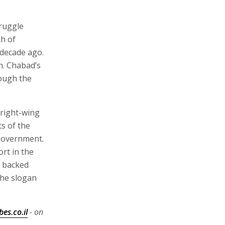
ruggle
h of
decade ago.
h. Chabad’s
hough the
 right-wing
s of the
government.
ort in the
t backed
the slogan
es.co.il
- on