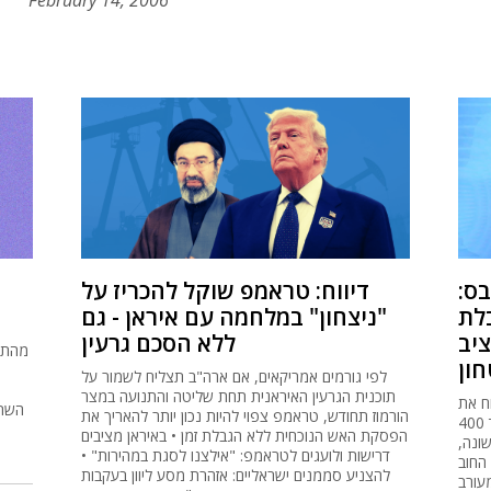
February 14, 2006
בס:
דיווח: טראמפ שוקל להכריז על
לת
"ניצחון" במלחמה עם איראן - גם
יב
ללא הסכם גרעין
מהתאו
ון
לפי גורמים אמריקאים, אם ארה"ב תצליח לשמור על
תוכנית הגרעין האיראנית תחת שליטה והתנועה במצר
ח את
השתפ
הורמוז תחודש, טראמפ צפוי להיות נכון יותר להאריך את
תקציב המדינה ולהגדיל את תקציב הביטחון בעוד 400
הפסקת האש הנוכחית ללא הגבלת זמן • באיראן מציבים
 ראשונה,
דרישות ולועגים לטראמפ: "אילצנו לסגת במהירות" •
 החוב
להצניע סממנים ישראליים: אזהרת מסע ליוון בעקבות
מעורב