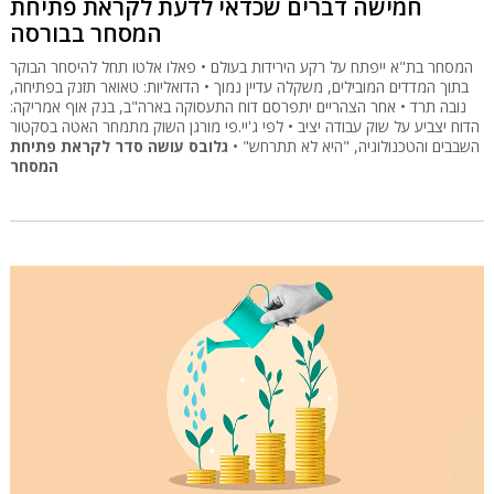
חמישה דברים שכדאי לדעת לקראת פתיחת
המסחר בבורסה
המסחר בת"א ייפתח על רקע הירידות בעולם • פאלו אלטו תחל להיסחר הבוקר
בתוך המדדים המובילים, משקלה עדיין נמוך • הדואליות: טאואר תזנק בפתיחה,
נובה תרד • אחר הצהריים יתפרסם דוח התעסוקה בארה"ב, בנק אוף אמריקה:
הדוח יצביע על שוק עבודה יציב • לפי ג'יי.פי מורגן השוק מתמחר האטה בסקטור
השבבים והטכנולוגיה, "היא לא תתרחש" •
גלובס עושה סדר לקראת פתיחת
המסחר