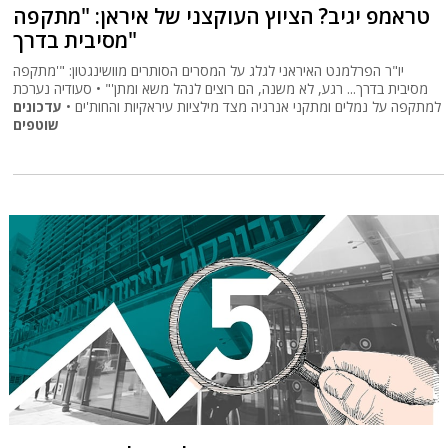
טראמפ יגיב? הציוץ העוקצני של איראן: "מתקפה
מסיבית בדרך"
יו"ר הפרלמנט האיראני לגלג על המסרים הסותרים מוושינגטון: "'מתקפה
מסיבית בדרך... רגע, לא משנה, הם רוצים לנהל משא ומתן'" • סעודיה נערכת
למתקפה על נמלים ומתקני אנרגיה מצד מילציות עיראקיות והחות'ים •
עדכונים
שוטפים