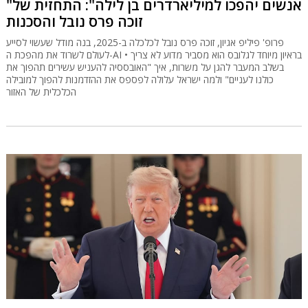
"אנשים יהפכו למיליארדרים בן לילה": התחזית של
זוכה פרס נובל והסכנות
פרופ' פיליפ אגיון, זוכה פרס נובל לכלכלה ב-2025, בנה מודל שעשוי לסייע
לעולם לשרוד את מהפכת ה-AI • בראיון מיוחד לגלובס הוא מסביר מדוע לא צריך
בשלב המעבר להגן על משרות, איך "האובססיה להעניש עשירים תהפוך את
כולנו לעניים" ולמה ישראל עלולה לפספס את ההזדמנות להפוך למובילה
הכלכלית של האזור