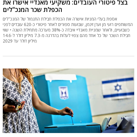
בצל פיטורי העובדים: משקיעי מאנדיי אישרו את
הכפלת שכר המנכ"לים
אספת בעלי המניות אישרה את הכפלת חבילת התגמול של המנכ"לים
המשותפים רועי מן וערן זינמן, שבועות ספורים לאחר פיטורי כ-620 עובדים לפני
כשבועיים, ולאחר שמניית מאנדיי איבדה כ-38% מערכה מתחילת השנה • שווי
חבילת השכר של כל אחד מהם צפוי לעלות בהדרגה מ-7.3 מיליון דולר ל-14.6
מיליון דולר עד 2029