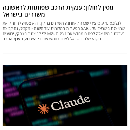
מסין לחולון: ענקית הרכב שפותחת לראשונה
משרדים בישראל
לגלובס נודע כי צ'רי שכרה לאחרונה משרדים בחולון, והיא צפויה להתחיל את
הפעילות המקומית עוד השנה • מקביל, גם קבוצת SAIC, שמיוצגת בישראל על
ידי קבוצת לובינסקי, יבואנית MG, נערכת בימים אלה לפתוח מחדש את נציגות
הקבע שלה בישראל לאחר כחמש שנים •
השבוע בענף הרכב