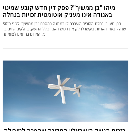
מיהו "בן ממשיך"? פסק דין חדש קובע שמינוי
באגודה אינו מעניק אוטומטית זכויות בנחלה
הבן טען כי נחלת ההורים הועברה לו במתנה בהסכם "בן ממשיך" לפני כ־30
שנה - בעוד האחיות ביקשו לחלק את רכוש האם, כולל המשק, בחלקים שווים בין
כל האחים בהתאם לצוואתה
בזכות הנשק הישראלי: המדינה שהפכה למובילה