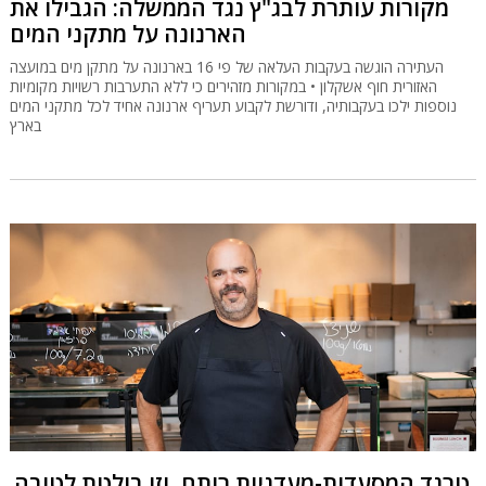
מקורות עותרת לבג"ץ נגד הממשלה: הגבילו את
הארנונה על מתקני המים
העתירה הוגשה בעקבות העלאה של פי 16 בארנונה על מתקן מים במועצה
האזורית חוף אשקלון • במקורות מזהירים כי ללא התערבות רשויות מקומיות
נוספות ילכו בעקבותיה, ודורשת לקבוע תעריף ארנונה אחיד לכל מתקני המים
בארץ
טרנד המסעדות-מעדניות רותח, וזו בולטת לטובה