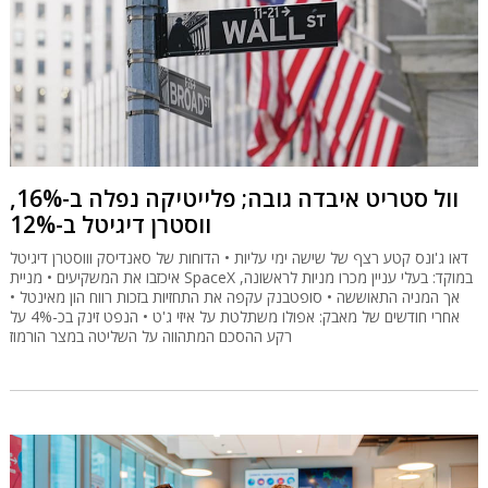
וול סטריט איבדה גובה; פלייטיקה נפלה ב-16%,
ווסטרן דיגיטל ב-12%
דאו ג'ונס קטע רצף של שישה ימי עליות • הדוחות של סאנדיסק וווסטרן דיגיטל
איכזבו את המשקיעים • מניית SpaceX במוקד: בעלי עניין מכרו מניות לראשונה,
אך המניה התאוששה • סופטבנק עקפה את התחזיות בזכות רווח הון מאינטל •
אחרי חודשים של מאבק: אפולו משתלטת על איזי ג'ט • הנפט זינק בכ-4% על
רקע ההסכם המתהווה על השליטה במצר הורמוז