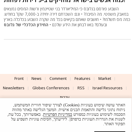
השבוע פורסם בגלובס כי המיליארדר בני שטיינמץ ורשות המסים נמצאים
במאבק משפטי. מה הסיבה? • וגם: השכרתם דירה יחידה ב-7,000 שקל בחודש.
כמה מס תשלמו? • חושבים שאתם בקיאים בכל מה שקרה השבוע בכלכלה בארץ
ובעולם? בואו לבחון את הידע שלכם •
החידון הכלכלי של גלובס
Front
News
Comment
Features
Market
Newsletters
Globes Conferences
RSS
Israel Resources
עברית
האתר עושה שימוש בעוגיות (Cookies) לצורך שיפור חוויית המשתמש,
Advertising
Terms of Use
Privacy Policy
About
Support
ניתוח נתוני גלישה והתאמת תכנים אישית. המשך הגלישה באתר מהווה
הסכמה לשימוש בעוגיות כמפורט
במדיניות הפרטיות
. באפשרותך, בכל עת,
לשנות את הגדרות העוגיות בדפדפן. לידיעתך, חסימת עוגיות תשפיע על
Powered by
UI & Design By
תפקוד האתר.
Application delivery by
© Globes. All rights reserved.