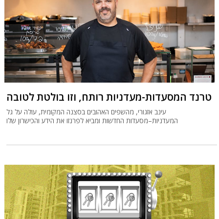
טרנד המסעדות-מעדניות רותח, וזו בולטת לטובה
עינב אזגורי, מהשפים האהובים בסצנה המקומית, עולה על גל
המעדניות–מסעדות החדשות ומביא לפרנזו את הידע והכישרון שלו