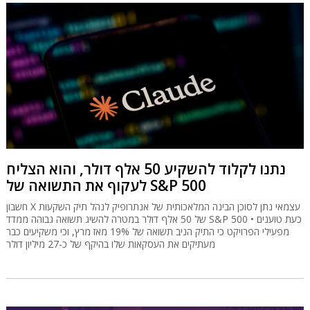
נתנו לקלוד להשקיע 50 אלף דולר, והוא הצליח
לעקוף את התשואה של S&P 500
חשבון X עצמאי נתן לסוכן הבינה המלאכותית של אנתרופיק לנהל תיק השקעות
של 50 אלף דולר במטרה להשיג תשואה גבוהה ממדד S&P 500 • כעת טוענים
מפעילי הפרויקט כי התיק הניב תשואה של 19% מאז מרץ, וכי משקיעים כבר
מעתיקים את העסקאות שלו בהיקף של כ-27 מיליון דולר