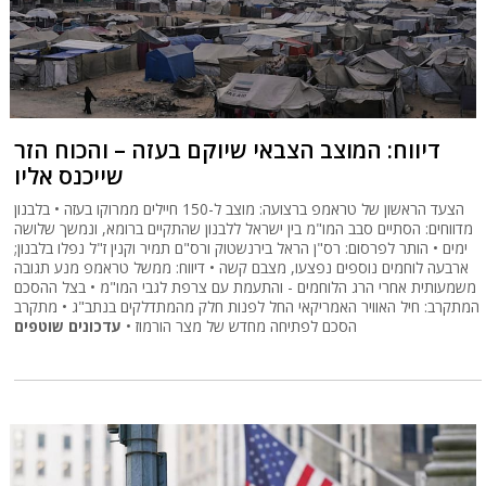
דיווח: המוצב הצבאי שיוקם בעזה – והכוח הזר
שייכנס אליו
הצעד הראשון של טראמפ ברצועה: מוצב ל-150 חיילים ממרוקו בעזה • בלבנון
מדווחים: הסתיים סבב המו"מ בין ישראל ללבנון שהתקיים ברומא, ונמשך שלושה
ימים • הותר לפרסום: רס"ן הראל בירנשטוק ורס"ם תמיר וקנין ז"ל נפלו בלבנון;
ארבעה לוחמים נוספים נפצעו, מצבם קשה • דיווח: ממשל טראמפ מנע תגובה
משמעותית אחרי הרג הלוחמים - והתעמת עם צרפת לגבי המו"מ • בצל ההסכם
המתקרב: חיל האוויר האמריקאי החל לפנות חלק מהמתדלקים בנתב"ג • מתקרב
הסכם לפתיחה מחדש של מצר הורמוז •
עדכונים שוטפים