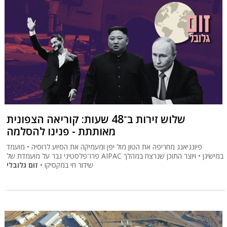
שלוש זירות ב־48 שעות: קוריאה הצפונית
מאותתת - פנינו להסלמה
פיונגיאנג מחריפה את הטון מול יפן ומעמיקה את הסיוע לרוסיה • מועמד
פרו־פלסטיני גבר על מועמדת של AIPAC במישיגן • ויוצר התוכן שנרצח במהלך
שידור חי במקסיקו •
זום גלובלי