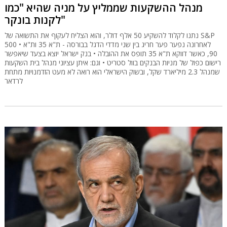
מנהל ההשקעות שממליץ על מניה שהיא "כמו
לקנות בונקר"
נתנו לקלוד להשקיע 50 אלף דולר, והוא הצליח לעקוף את התשואה של S&P
500 • לאחרונה נפער פער חריג בין שני מדדי הדגל בבורסה - ת"א 35 ות"א
90, כאשר דווקא ת"א 35 תופס את ההובלה • בנק ישראל יוצא בצעד שיאפשר
רישום כפול של מניות הבנקים בוול סטריט • וגם: איתן עציוני מנהל בית השקעות
שמנהל 2.3 מיליארד שקל, ובשוק הישראלי הוא רואה לא מעט הזדמנויות מתחת
לרדאר