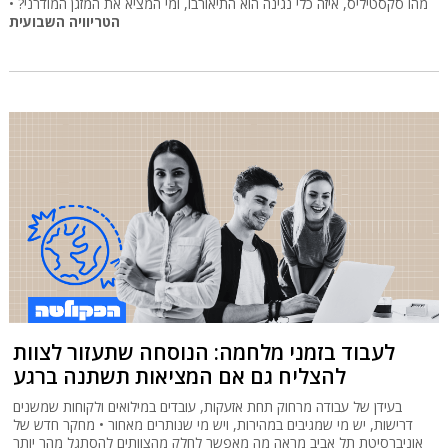
מהו סקסטיליס, איזה כלי נגינה הוא התיאורבו, ומי המציא את המזגן המודרני? •
הטריוויה השבועית
לעבוד בזמני מלחמה: הנוסחה שתעזור לצוות
להצליח גם אם המציאות תשתנה ברגע
בעידן של עבודה מרחוק תחת אזעקות, עובדים במילואים ולקוחות שמשנים
דרישות, יש מי שמגיבים במהירות, ויש מי שנותרים מאחור • מחקר חדש של
אוניברסיטת תל אביב מראה מה מאפשר לחלק מהצוותים להסתגל מהר יותר