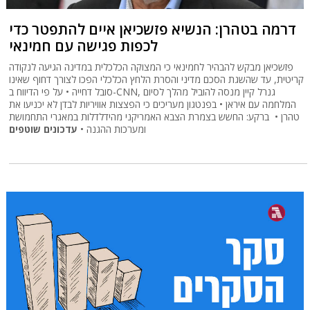
דרמה בטהרן: הנשיא פזשכיאן איים להתפטר כדי
לכפות פגישה עם חמינאי
פזשכיאן מבקש להבהיר לחמינאי כי המצוקה הכלכלית במדינה הגיעה לנקודה
קריטית, עד שהשגת הסכם מדיני והסרת הלחץ הכלכלי הפכו לצורך דחוף שאינו
סובל דחייה • על פי הדיווח ב-CNN, גנרל קיין מנסה להוביל מהלך לסיום
המלחמה עם איראן • בפנטגון מעריכים כי הפצצות אוויריות לבדן לא יכניעו את
טהרן • ברקע: החשש בצמרת הצבא האמריקני מהידלדלות במאגרי התחמושת
ומערכות ההגנה •
עדכונים שוטפים