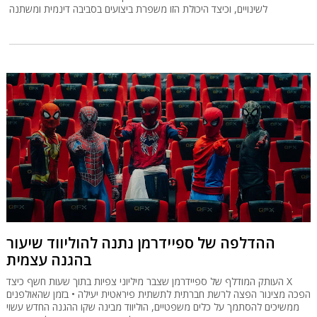
לשינויים, וכיצד היכולת הזו משפרת ביצועים בסביבה דינמית ומשתנה
ההדלפה של ספיידרמן נתנה להוליווד שיעור
בהגנה עצמית
העותק המודלף של ספיידרמן שצבר מיליוני צפיות בתוך שעות חשף כיצד X
הפכה מצינור הפצה לרשת חברתית לתשתית פיראטית יעילה • בזמן שהאולפנים
ממשיכים להסתמך על כלים משפטיים, הוליווד מבינה שקו ההגנה החדש עשוי