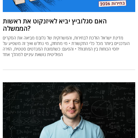
האם סגלוביץ יביא לאיזנקוט את ראשות
הממשלה?
מדינת ישראל הולכת לבחירות, והמשרוקית של גלובס מביאה את הסקרים
העדכניים ביותר מכל כלי התקשורת • מי מתחזק, מי נחלש ואיך זה משפיע על
יחסי הכוחות בין המחנות? • והפעם: כשתמונת המנדטים סטטית, הזירה
הפוליטית נושאת עיניים למהלך אחד