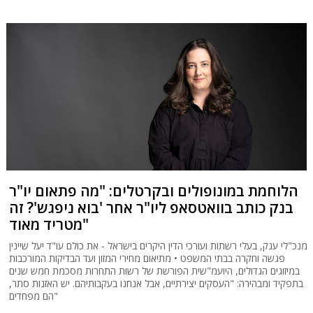
הלוחמת במונופולים ובקרטלים: "מה פתאום יו"ר
בנק כותב בוואטסאפ ליו"ר אחר 'בוא ניפגש'? זה
מטריד מאוד"
מנכ"לי ענק, בעלי רשתות ועורכי הדין היקרים בישראל - את כולם עו"ד יעל שיינין
פגשה וחקרה בבתי המשפט • מתיאום מחירי המזון ועד הבדיקות המורכבות
במיזוגים הגדולים, היועמ"שית הפורשת של רשות התחרות מסכמת חמש שנים
בתפקיד ומבהירה: "העסקים יצירתיים, אבל אנחנו בעקבותיהם. יש האזנות סתר,
הם מפחדים"