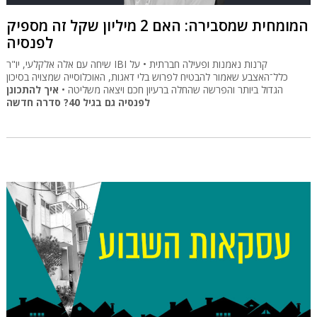
המומחית שמסבירה: האם 2 מיליון שקל זה מספיק
לפנסיה
שיחה עם אלה אלקלעי, יו"ר IBI קרנות נאמנות ופעילה חברתית • על
כלל־האצבע שאמור להבטיח לפרוש בלי דאגות, האוכלוסייה שמצויה בסיכון
הגדול ביותר והפרשה שהחלה ברעיון חכם ויצאה משליטה •
איך להתכונן
לפנסיה גם בגיל 40? סדרה חדשה