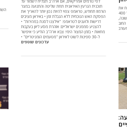
לפי גורמים אמריקאים, אם ארה"ב תצליח לשמור על
תוכנית הגרעין האיראנית תחת שליטה והתנועה במצר
ח את
השתפ
הורמוז תחודש, טראמפ צפוי להיות נכון יותר להאריך את
תקציב המדינה ולהגדיל את תקציב הביטחון בעוד 400
הפסקת האש הנוכחית ללא הגבלת זמן • באיראן מציבים
 ראשונה,
דרישות ולועגים לטראמפ: "אילצנו לסגת במהירות" •
 החוב
להצניע סממנים ישראליים: אזהרת מסע ליוון בעקבות
מעורב
מחאות • בזמן המצור הימי: צבא ארה"ב הודיע כי איפשר
ל-30 ספינות לשוט לאיראן "מטעמים הומניטריים" •
עדכונים שוטפים
ה:
יים