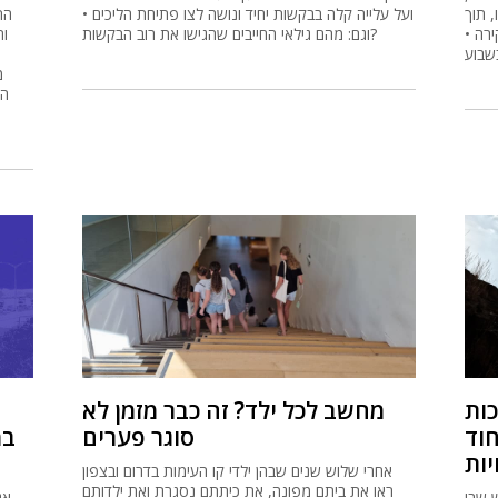
 תוך
ועל עלייה קלה בבקשות יחיד ונושה לצו פתיחת הליכים •
הת
רה •
וגם: מהם גילאי החייבים שהגישו את רוב הבקשות?
וה
שבוע
מ
הת
כות
מחשב לכל ילד? זה כבר מזמן לא
וד
סוגר פערים
במ
יות
אחרי שלוש שנים שבהן ילדי קו העימות בדרום ובצפון
ראו את ביתם מפונה, את כיתתם נסגרת ואת ילדותם
 שבו
אג