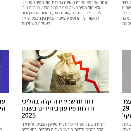
לויד
הנחה אמיתית על דירה אינה נמדדת מול מחיר המחירון,
ונים
אלא מול מחיר השוק ומחיר המינימום שבו היזם מוכן
: רוב
למכור • בדיקת עסקאות דומות, הטבות המימון וכוח
 מצד
המיקוח של הרוכש עשויים להבחין בין מבצע שיווקי
פנות
לעסקה משתלמת
צר
דוח חדש: ירידה קלה בהליכי
עו
חשוד בעבירות מס בהיקף 29
חדלות פירעון ביחידים בשנת
הי
שקל
2025
ירות
הדוח השנתי של הליכי חדלות פירעון מצביע על ירידה
 פי החשד,
קלה בהליכי חדלות פירעון פעילים ביחידים ובתאגידים
ה