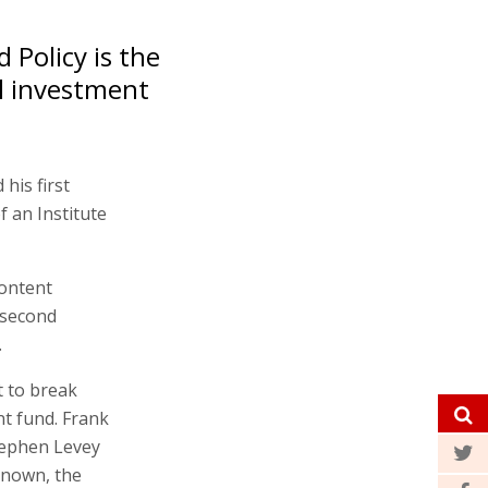
 Policy is the
al investment
his first
f an Institute
content
s second
.
t to break
nt fund. Frank
tephen Levey
known, the