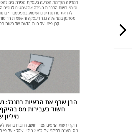
המדינה מקדמת הכרעה בעסקת מכירת צים להפג-
ופימי: רשות החברות הציבה אולטימטום לגופים הש
לקראת מרתון דיונים ושימוע בספטמבר • בתווך
מסתמן בממשלה נגד העסקה והאשמות חריפות
קרן פימי על חוות-הדעת של רשות הס
הבן שרף את הראיות במנגל: נע
מיליון 
חוקרי רשות המסים עצרו תושב רחובות בחשד לעב
מס ומע"מ בהיקף של כ־29 מיליון שקל • על