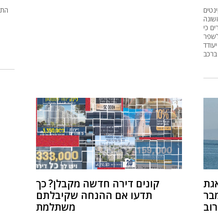
נטים
התו
שונה
ם כי
ה
לשפר
יעודד
ברכב
גת
קונים דירה חדשה מקבלן? כך
מבר
תדעו אם ההנחה שקיבלתם
וב
משתלמת