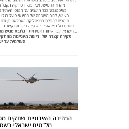
טורקיה תקבל מטוסי F-35 מהדור ה
באיסטנבול כבר חושבים על מטוסי העתיד מ
השישי; קרוב משפחה של חמינאי פועל בגלוי ל
תומכים להפלת הרפובליקה האסלאמית; ובמפ
כיפת ברזל היא אפילו לא קצה הקרחון בקשר הביט
בין ישראל לבין איחוד האמירויות •
גלובס מגיש מדי
סקירה קצרה של ידיעות מעניינות מהתק
העולמית על י
המדינה האירופית שתקים מפ
מל"טים ישראלי בשט