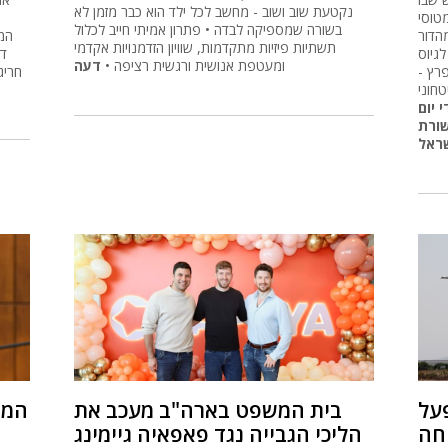
נקטעת שוב ושוב - מחשב לכל ילד הוא כבר מזמן לא
חמישי, אבל
בשורה שמספיקה לבדה • פתרון אמיתי חייב לכלול
הדור
המ
תשתיות פיזיות מתקדמות, שוויון הזדמנויות אקדמי
גיוס
דו
ומעטפת אנושית ורגשית רציפה •
דעה
רץ -
חריג
חוני
 יום
שורת
שראל
על
בית המשפט בארה"ב מעכב את
המש
חה
הליכי הגבייה נגד פאפאיה גיימינג