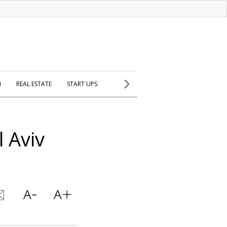
H
REAL ESTATE
START UPS
 Aviv