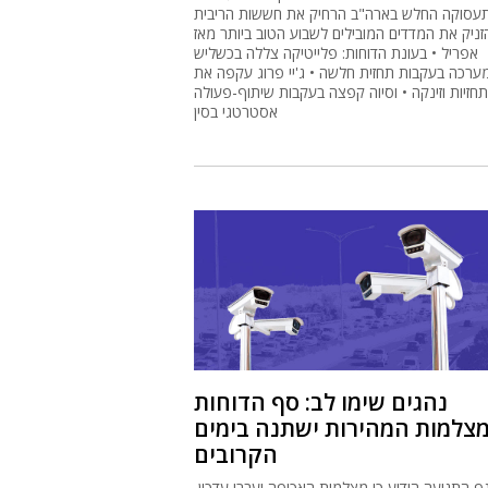
עסוקה החלש בארה"ב הרחיק את חששות הריבית
זניק את המדדים המובילים לשבוע הטוב ביותר מאז
אפריל • בעונת הדוחות: פלייטיקה צללה בכשליש
ערכה בעקבות תחזית חלשה • ג'יי פרוג עקפה את
חזיות וזינקה • וסיוה קפצה בעקבות שיתוף-פעולה
אסטרטגי בסין
נהגים שימו לב: סף הדוחות
צלמות המהירות ישתנה בימים
הקרובים
ף התנועה הודיע כי מצלמות האכיפה יעברו עדכון,