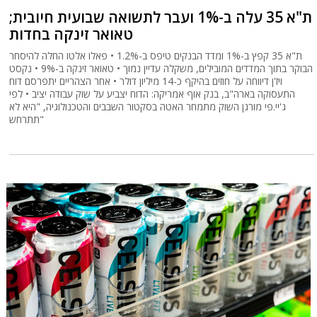
ת"א 35 עלה ב-1% ועבר לתשואה שבועית חיובית;
טאואר זינקה בחדות
ת"א 35 קפץ ב-1% ומדד הבנקים טיפס ב-1.2% • פאלו אלטו החלה להיסחר
הבוקר בתוך המדדים המובילים, משקלה עדיין נמוך • טאואר זינקה ב-9% • נקסט
ויז'ן דיווחה על חוזים בהיקף כ-14 מיליון דולר • אחר הצהריים יתפרסם דוח
התעסוקה בארה"ב, בנק אוף אמריקה: הדוח יצביע על שוק עבודה יציב • לפי
ג'יי.פי מורגן השוק מתמחר האטה בסקטור השבבים והטכנולוגיה, "היא לא
תתרחש"