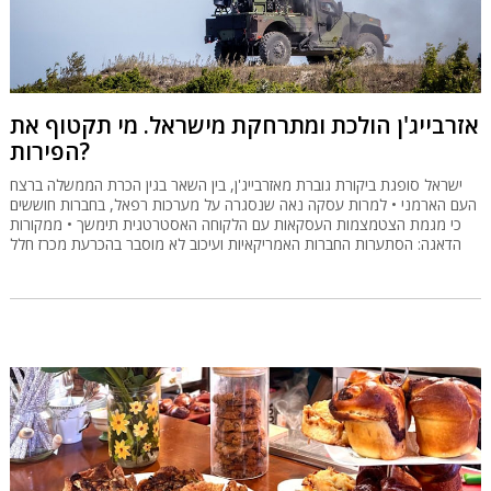
אזרבייג'ן הולכת ומתרחקת מישראל. מי תקטוף את
הפירות?
ישראל סופגת ביקורת גוברת מאזרבייג'ן, בין השאר בגין הכרת הממשלה ברצח
העם הארמני • למרות עסקה נאה שנסגרה על מערכות רפאל, בחברות חוששים
כי מגמת הצטמצמות העסקאות עם הלקוחה האסטרטגית תימשך • ממקורות
הדאגה: הסתערות החברות האמריקאיות ועיכוב לא מוסבר בהכרעת מכרז חלל