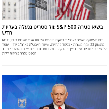
וול סטריט ננעלה בעליות: S&P 500 בשיא סגירה
חדש
דוח תעסוקה מאכזב בארה"ב: במקום תוספת של 80 אלף משרות ביולי, נגרעו
מהשוק 23 אלף משרות • בניגוד לתחזיות, שיעור האבטלה בארה"ב ירד - ועומד
על 4.1% • מניית אייר בי.אן.בי. זינקה ב-17% ומניית ספייס אקס ב-16% • מחיר
הנפט נסחר בירידות קלות