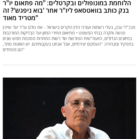
הלוחמת במונופולים ובקרטלים: "מה פתאום יו"ר
בנק כותב בוואטסאפ ליו"ר אחר 'בוא ניפגש'? זה
מטריד מאוד"
מנכ"לי ענק, בעלי רשתות ועורכי הדין היקרים בישראל - את כולם עו"ד יעל שיינין
פגשה וחקרה בבתי המשפט • מתיאום מחירי המזון ועד הבדיקות המורכבות
במיזוגים הגדולים, היועמ"שית הפורשת של רשות התחרות מסכמת חמש שנים
בתפקיד ומבהירה: "העסקים יצירתיים, אבל אנחנו בעקבותיהם. יש האזנות סתר,
הם מפחדים"