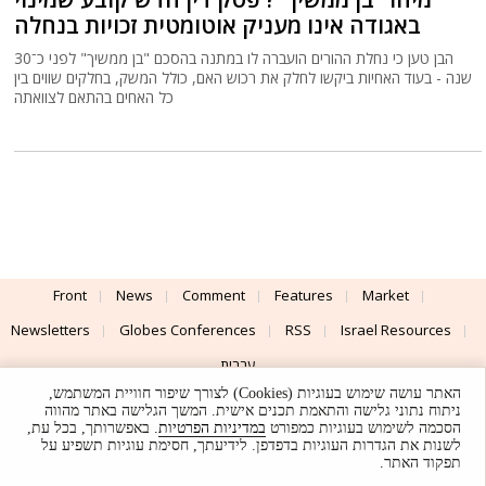
באגודה אינו מעניק אוטומטית זכויות בנחלה
הבן טען כי נחלת ההורים הועברה לו במתנה בהסכם "בן ממשיך" לפני כ־30
שנה - בעוד האחיות ביקשו לחלק את רכוש האם, כולל המשק, בחלקים שווים בין
כל האחים בהתאם לצוואתה
Front
News
Comment
Features
Market
Newsletters
Globes Conferences
RSS
Israel Resources
עברית
האתר עושה שימוש בעוגיות (Cookies) לצורך שיפור חוויית המשתמש,
Advertising
Terms of Use
Privacy Policy
About
Support
ניתוח נתוני גלישה והתאמת תכנים אישית. המשך הגלישה באתר מהווה
הסכמה לשימוש בעוגיות כמפורט
במדיניות הפרטיות
. באפשרותך, בכל עת,
לשנות את הגדרות העוגיות בדפדפן. לידיעתך, חסימת עוגיות תשפיע על
Powered by
UI & Design By
תפקוד האתר.