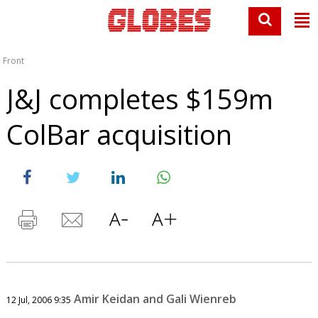
Front
J&J completes $159m
ColBar acquisition
Amir Keidan and Gali Wienreb
12 Jul, 2006 9:35