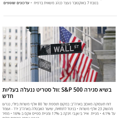
בטבח 7 באוקטובר נעצר כנהג משאית ברפיח •
עדכונים שוטפים
וול סטריט ננעלה בעליות: S&P 500 בשיא סגירה
חדש
דוח תעסוקה מאכזב בארה"ב: במקום תוספת של 80 אלף משרות ביולי, נגרעו
מהשוק 23 אלף משרות • בניגוד לתחזיות, שיעור האבטלה בארה"ב ירד - ועומד
על 4.1% • מניית אייר בי.אן.בי. זינקה ב-17% ומניית ספייס אקס ב-16% • מחיר