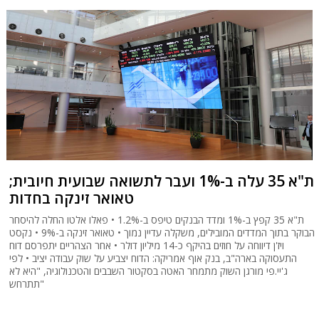
ת"א 35 עלה ב-1% ועבר לתשואה שבועית חיובית;
טאואר זינקה בחדות
ת"א 35 קפץ ב-1% ומדד הבנקים טיפס ב-1.2% • פאלו אלטו החלה להיסחר
הבוקר בתוך המדדים המובילים, משקלה עדיין נמוך • טאואר זינקה ב-9% • נקסט
ויז'ן דיווחה על חוזים בהיקף כ-14 מיליון דולר • אחר הצהריים יתפרסם דוח
התעסוקה בארה"ב, בנק אוף אמריקה: הדוח יצביע על שוק עבודה יציב • לפי
ג'יי.פי מורגן השוק מתמחר האטה בסקטור השבבים והטכנולוגיה, "היא לא
תתרחש"