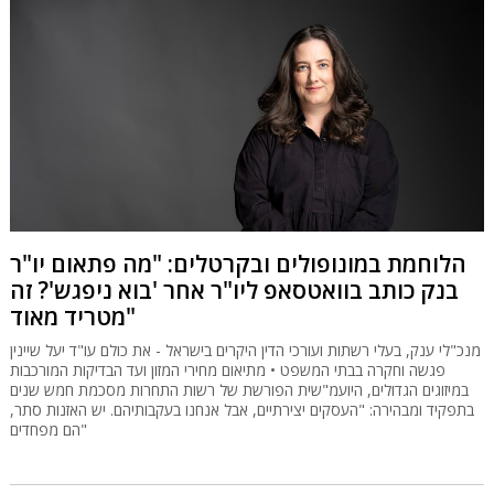
הלוחמת במונופולים ובקרטלים: "מה פתאום יו"ר
בנק כותב בוואטסאפ ליו"ר אחר 'בוא ניפגש'? זה
מטריד מאוד"
מנכ"לי ענק, בעלי רשתות ועורכי הדין היקרים בישראל - את כולם עו"ד יעל שיינין
פגשה וחקרה בבתי המשפט • מתיאום מחירי המזון ועד הבדיקות המורכבות
במיזוגים הגדולים, היועמ"שית הפורשת של רשות התחרות מסכמת חמש שנים
בתפקיד ומבהירה: "העסקים יצירתיים, אבל אנחנו בעקבותיהם. יש האזנות סתר,
הם מפחדים"