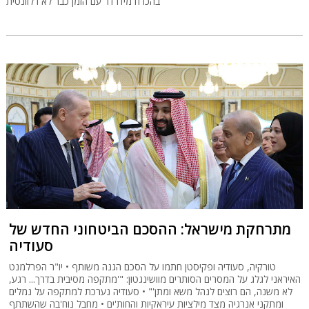
בהכרח מידרדר עם הזמן כבר לא רלוונטית
מתרחקת מישראל: ההסכם הביטחוני החדש של
סעודיה
טורקיה, סעודיה ופקיסטן חתמו על הסכם הגנה משותף • יו"ר הפרלמנט
האיראני לגלג על המסרים הסותרים מוושינגטון: "'מתקפה מסיבית בדרך... רגע,
לא משנה, הם רוצים לנהל משא ומתן'" • סעודיה נערכת למתקפה על נמלים
ומתקני אנרגיה מצד מילציות עיראקיות והחות'ים • מחבל נוח'בה שהשתתף