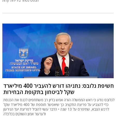
הנפט נסחר בירידות קלות
חשיפת גלובס: נתניהו דורש להעביר 400 מיליארד
שקל לביטחון בתקופת הבחירות
לגלובס נודע כי ראש הממשלה הורה אמש בדיון רב משתתפים לכנס את הכנסת
כדי להצביע על פריצת התקציב כך שיאפשר תוספת של 400 מיליארד שקל
לרכש הצבא, שתיפרס על 13 שנה • הדבר עשוי להוביל לפריצת יעד הגירעון
ולערעור אמון השווקים בכלכלה