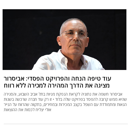
עוד טיפה הנחה והפרויקט הפסדי: אביסרור
מציגה את הדרך המהירה למכירה ללא רווח
אביסרור חשפה את נתוניה לקראת הנפקת מניות בתל אביב השבוע, והסגירה
שהיא ממש קרובה להפסד בפרויקט שלה בלוד • זו רק עוד חברה שרכשה בשנות
הגאות ומתמודדת עם השפל בקצב המכירות ובמחירים, בתקווה שהרווח על הנייר
אולי יצליח לכסות את ההוצאות