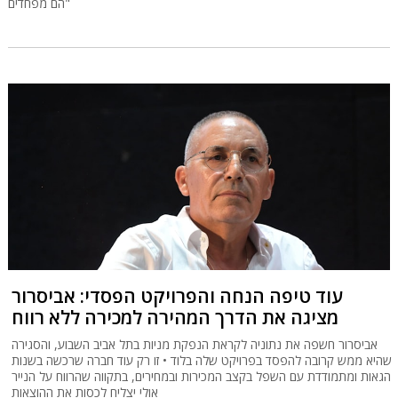
הם מפחדים"
עוד טיפה הנחה והפרויקט הפסדי: אביסרור
מציגה את הדרך המהירה למכירה ללא רווח
אביסרור חשפה את נתוניה לקראת הנפקת מניות בתל אביב השבוע, והסגירה
שהיא ממש קרובה להפסד בפרויקט שלה בלוד • זו רק עוד חברה שרכשה בשנות
הגאות ומתמודדת עם השפל בקצב המכירות ובמחירים, בתקווה שהרווח על הנייר
אולי יצליח לכסות את ההוצאות