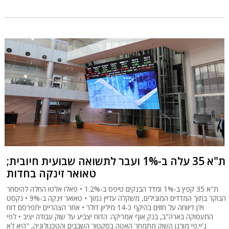
ת"א 35 עלה ב-1% ועבר לתשואה שבועית חיובית;
טאואר זינקה בחדות
ת"א 35 קפץ ב-1% ומדד הבנקים טיפס ב-1.2% • פאלו אלטו החלה להיסחר
הבוקר בתוך המדדים המובילים, משקלה עדיין נמוך • טאואר זינקה ב-9% • נקסט
ויז'ן דיווחה על חוזים בהיקף כ-14 מיליון דולר • אחר הצהריים יתפרסם דוח
התעסוקה בארה"ב, בנק אוף אמריקה: הדוח יצביע על שוק עבודה יציב • לפי
ג'יי.פי מורגן השוק מתמחר האטה בסקטור השבבים והטכנולוגיה, "היא לא