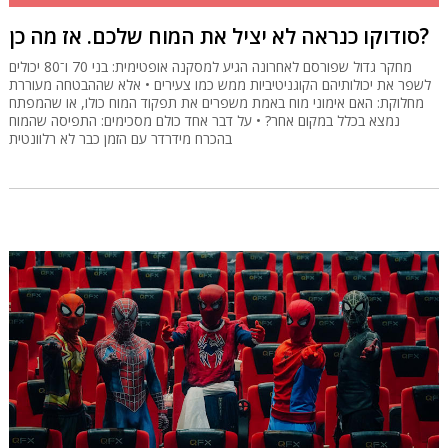
סודוקו כנראה לא יציל את המוח שלכם. אז מה כן?
מחקר גדול שפורסם לאחרונה הגיע למסקנה אופטימית: בני 70 ו־80 יכולים
לשפר את יכולותיהם הקוגניטיביות ממש כמו צעירים • אלא שההבטחה מעוררת
מחלוקת: האם אימוני מוח באמת משפרים את תפקוד המוח כולו, או שהמפתח
נמצא בכלל במקום אחר? • על דבר אחד כולם מסכימים: התפיסה שהמוח
בהכרח מידרדר עם הזמן כבר לא רלוונטית