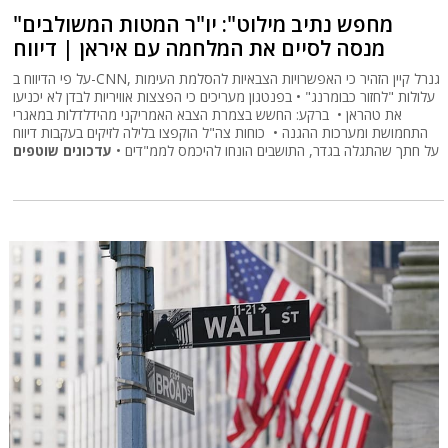
"מחפש נתיב מילוט": יו"ר המטות המשולבים
מנסה לסיים את המלחמה עם איראן | דיווח
על פי הדיווח ב-CNN, גנרל קיין הזהיר כי האפשרויות הצבאיות להסלמת העימות
עלולות "לחזור כבומרנג" • בפנטגון מעריכים כי הפצצות אוויריות לבדן לא יכניעו
את טהראן • ברקע: החשש בצמרת הצבא האמריקני מהידלדלות במאגרי
התחמושת ומערכות ההגנה • כוחות צה"ל הוקפצו בלילה לזיקים בעקבות דיווח
על חתך שהתגלה בגדר, התושבים הונחו להיכמס לממ"דים •
עדכונים שוטפים