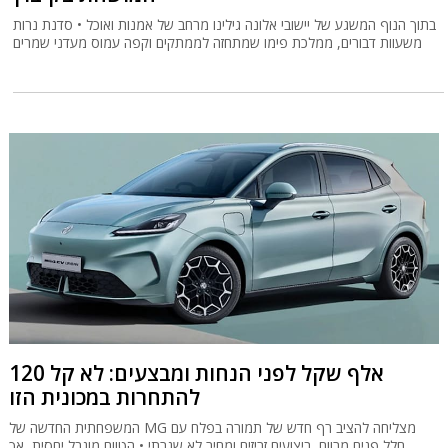
בתוך הנוף המשגע של יישובי אלונה גילינו מרחב של אמנות ואוכל • סדנת נרות
משעוות דבורים, ממלכת פימו שמתחזה לממתקים וקפה עמוס מעדני שמרים
120 אלף שקל לפני הנחות ומבצעים: לא קל
להתחרות במכונית הזו
המשפחתית החדשה של MG מצליחה להציב רף חדש של תמורה בפלח עם
חלל פנים מרווח, ביצועים זריזים ומחיר לא שגרתי • הטווח מוגבל יחסית, אך